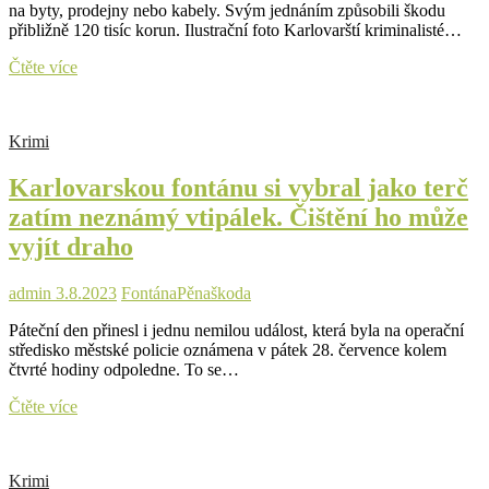
na byty, prodejny nebo kabely. Svým jednáním způsobili škodu
přibližně 120 tisíc korun. Ilustrační foto Karlovarští kriminalisté…
Série
Čtěte více
krádeží
objasněna.
Zloději
Krimi
se
zaměřili na
Karlovarskou fontánu si vybral jako terč
byty,
prodejny
zatím neznámý vtipálek. Čištění ho může
nebo
vyjít draho
kabely
admin
3.8.2023
Fontána
Pěna
škoda
Páteční den přinesl i jednu nemilou událost, která byla na operační
středisko městské policie oznámena v pátek 28. července kolem
čtvrté hodiny odpoledne. To se…
Karlovarskou
Čtěte více
fontánu
si
vybral
Krimi
jako