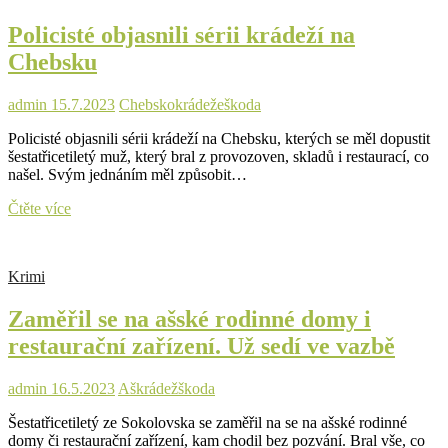
terč
Policisté objasnili sérii krádeží na
zatím
neznámý
Chebsku
vtipálek.
Čištění
ho
admin
15.7.2023
Chebsko
krádeže
škoda
může
Policisté objasnili sérii krádeží na Chebsku, kterých se měl dopustit
vyjít
šestatřicetiletý muž, který bral z provozoven, skladů i restaurací, co
draho
našel. Svým jednáním měl způsobit…
Policisté
Čtěte více
objasnili
sérii
krádeží
Krimi
na
Chebsku
Zaměřil se na ašské rodinné domy i
restaurační zařízení. Už sedí ve vazbě
admin
16.5.2023
Aš
krádež
škoda
Šestatřicetiletý ze Sokolovska se zaměřil na se na ašské rodinné
domy či restaurační zařízení, kam chodil bez pozvání. Bral vše, co