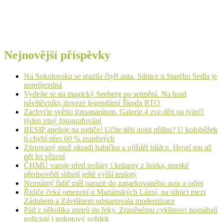
Nejnovější příspěvky
Na Sokolovsku se srazila čtyři auta. Silnice u Starého Sedla je
neprůjezdná
Vydejte se na magický Seeberg po setmění. Na hrad
návštěvníky doveze legendární Škoda RTO
Zachyťte světlo fotoaparátem. Galerie 4 zve děti na tvůrčí
týden plný fotografování
BESIP apeluje na rodiče! Učíte děti nosit přilbu? U koloběžek
jí chybí přes 60 % zraněných
Zfetovaný muž okradl babičku a ujížděl hlídce. Hrozí mu až
pět let vězení
ČHMÚ varuje před požáry i kolapsy z horka, norské
předpovědi slibují ještě vyšší teploty
Neznámý řidič měl narazit do zaparkovaného auta a odjet
Řidiče čeká omezení u Mariánských Lázní, na silnici mezi
Zádubem a Závišínem odstartovala modernizace
Pád z několika metrů do řeky. Zraněnému cyklistovi pomáhali
policisté i pohotový svědek