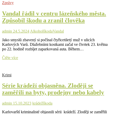
Zprávy
může
dosáhnout
Vandal řádil v centru lázeňského města.
i
středních
Způsobil škodu a zranil člověka
stovek
miliard
korun
admin
24.5.2024
Alkohol
škoda
Vandal
Jako smyslů zbavený si počínal čtyřicetiletý muž v ulicích
Karlových Varů. Dlažebními kostkami začal ve čtvrtek 23. května
po 22. hodině rozbíjet zaparkovaná auta. Během…
Vandal
Čtěte více
řádil
v
centru
Krimi
lázeňského
města.
Série krádeží objasněna. Zloději se
Způsobil
škodu
zaměřili na byty, prodejny nebo kabely
a
zranil
člověka
admin
15.10.2023
krádež
škoda
Karlovarští kriminalisté objasnili sérii krádeží. Zloději se zaměřili