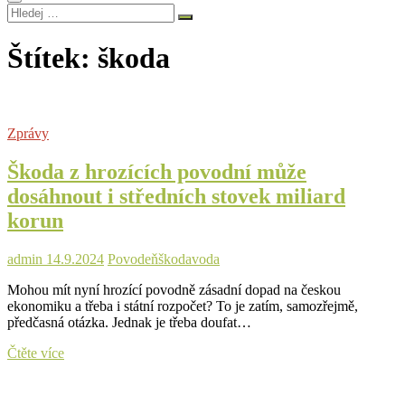
Hledej
…
Štítek:
škoda
Zprávy
Škoda z hrozících povodní může
dosáhnout i středních stovek miliard
korun
admin
14.9.2024
Povodeň
škoda
voda
Mohou mít nyní hrozící povodně zásadní dopad na českou
ekonomiku a třeba i státní rozpočet? To je zatím, samozřejmě,
předčasná otázka. Jednak je třeba doufat…
Škoda
Čtěte více
z
hrozících
povodní