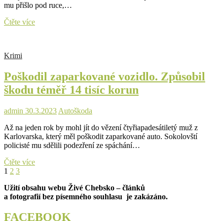
mu přišlo pod ruce,…
Zaměřil
Čtěte více
se
na
ašské
Krimi
rodinné
domy
Poškodil zaparkované vozidlo. Způsobil
i
restaurační
škodu téměř 14 tisíc korun
zařízení.
Už
sedí
admin
30.3.2023
Auto
škoda
ve
Až na jeden rok by mohl jít do vězení čtyřiapadesátiletý muž z
vazbě
Karlovarska, který měl poškodit zaparkované auto. Sokolovští
policisté mu sdělili podezření ze spáchání…
Poškodil
Čtěte více
Stránkování
Page
Page
Page
Next
zaparkované
1
2
3
page
vozidlo.
příspěvků
Užití obsahu webu Živé Chebsko – článků
Způsobil
a fotografií bez písemného souhlasu je zakázáno.
škodu
téměř
14
FACEBOOK