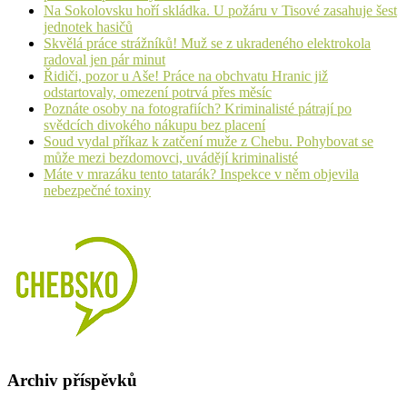
Na Sokolovsku hoří skládka. U požáru v Tisové zasahuje šest
jednotek hasičů
Skvělá práce strážníků! Muž se z ukradeného elektrokola
radoval jen pár minut
Řidiči, pozor u Aše! Práce na obchvatu Hranic již
odstartovaly, omezení potrvá přes měsíc
Poznáte osoby na fotografiích? Kriminalisté pátrají po
svědcích divokého nákupu bez placení
Soud vydal příkaz k zatčení muže z Chebu. Pohybovat se
může mezi bezdomovci, uvádějí kriminalisté
Máte v mrazáku tento tatarák? Inspekce v něm objevila
nebezpečné toxiny
Archiv příspěvků