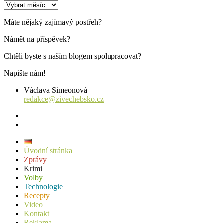
Archiv
příspěvků
Máte nějaký zajímavý postřeh?
Námět na příspěvek?
Chtěli byste s naším blogem spolupracovat?
Napište nám!
Václava Simeonová
redakce@zivechebsko.cz
facebook
instagram
Úvodní stránka
Zprávy
Krimi
Volby
Technologie
Recepty
Video
Kontakt
Reklama