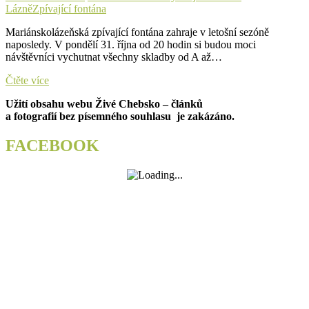
fontána
Lázně
Zpívající fontána
Mariánskolázeňská zpívající fontána zahraje v letošní sezóně
naposledy. V pondělí 31. října od 20 hodin si budou moci
návštěvníci vychutnat všechny skladby od A až…
Mariánskolázeňská
Čtěte více
zpívající
Užití obsahu webu Živé Chebsko – článků
fontána
a fotografií bez písemného souhlasu je zakázáno.
zahraje
letos
naposled
FACEBOOK