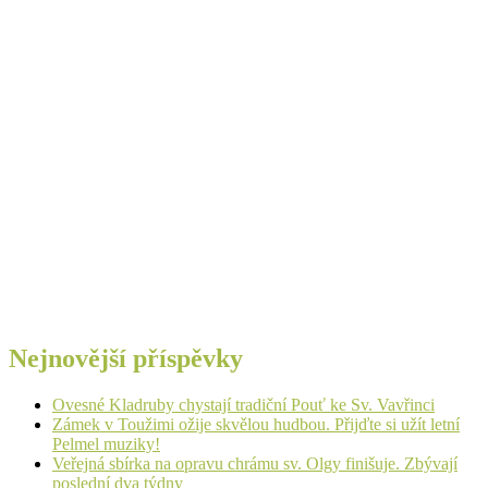
Nejnovější příspěvky
Ovesné Kladruby chystají tradiční Pouť ke Sv. Vavřinci
Zámek v Toužimi ožije skvělou hudbou. Přijďte si užít letní
Pelmel muziky!
Veřejná sbírka na opravu chrámu sv. Olgy finišuje. Zbývají
poslední dva týdny