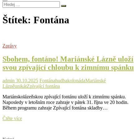
Hledej
…
Štítek:
Fontána
Zprávy
Sbohem, fontáno! Mariánské Lázně uloží
svou zpívající chloubu k zimnímu spánku
admin
30.10.2025
Fontána
hudba
kolonáda
Mariánské
Lázně
unikát
Zpívající fontána
Mariánskolázeňskou zpívající fontánu uloží k zimnímu spánku.
Naposledy v letošním roce zahraje v pátek 31. října ve 20 hodin.
Během programu zahraje Zpívající fontána skladby…
Sbohem,
Čtěte více
fontáno!
Mariánské
Lázně