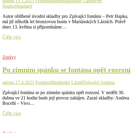
admin
13.5.2023
Fontána
hudba
Mariánské Lázně
Petr
vyjít
Hapka
Skladatel
draho
Autor oblíbené úvodní skladby pro Zpívající fontánu – Petr Hapka,
má již několik let bronzovou bustu v Mariánských Lázních. Právě
dnes 13. května si připomínáme…
Busta
Čtěte více
Petra
Hapky
shlíží
Zprávy
na
zpívající
Po zimním spánku se fontána opět rozezní
fontánu.
Dnes
by
admin
27.4.2023
Fontána
Mariánské Lázně
Zpívající fontána
skladatel
oslavil
Zpívající fontána se po zimním spánku opět rozezní. V neděli 30.
narozeniny
dubna ve 21 hodin bude její provoz zahájen. Zazní skladby: Andrea
Bocelli – Vivo…
Po
Čtěte více
zimním
spánku
se