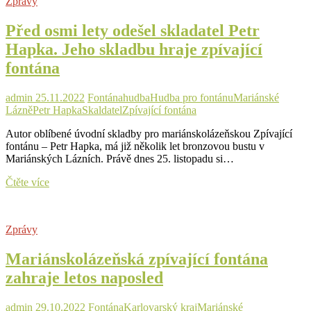
Zprávy
fontána
opět
Před osmi lety odešel skladatel Petr
rozezní
Hapka. Jeho skladbu hraje zpívající
fontána
admin
25.11.2022
Fontána
hudba
Hudba pro fontánu
Mariánské
Lázně
Petr Hapka
Skaldatel
Zpívající fontána
Autor oblíbené úvodní skladby pro mariánskolázeňskou Zpívající
fontánu – Petr Hapka, má již několik let bronzovou bustu v
Mariánských Lázních. Právě dnes 25. listopadu si…
Před
Čtěte více
osmi
lety
odešel
Zprávy
skladatel
Petr
Mariánskolázeňská zpívající fontána
Hapka.
Jeho
zahraje letos naposled
skladbu
hraje
zpívající
admin
29.10.2022
Fontána
Karlovarský kraj
Mariánské