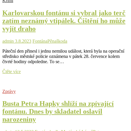
Krimi
uloží
svou
Karlovarskou fontánu si vybral jako terč
zpívající
chloubu
zatím neznámý vtipálek. Čištění ho může
k
vyjít draho
zimnímu
spánku
admin
3.8.2023
Fontána
Pěna
škoda
Páteční den přinesl i jednu nemilou událost, která byla na operační
středisko městské policie oznámena v pátek 28. července kolem
čtvrté hodiny odpoledne. To se…
Karlovarskou
Čtěte více
fontánu
si
vybral
Zprávy
jako
terč
Busta Petra Hapky shlíží na zpívající
zatím
neznámý
fontánu. Dnes by skladatel oslavil
vtipálek.
narozeniny
Čištění
ho
může