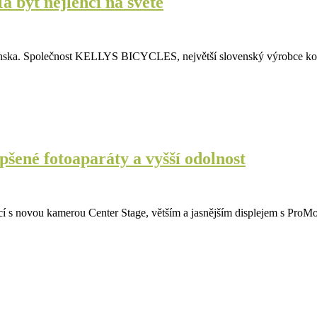
á být nejlehčí na světě
venska. Společnost KELLYS BICYCLES, největší slovenský výrobce kol a
epšené fotoaparáty a vyšší odolnost
vací s novou kamerou Center Stage, větším a jasnějším displejem s P