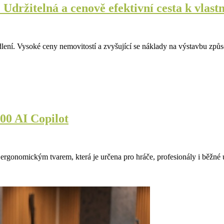
držitelná a cenově efektivní cesta k vlast
ní. Vysoké ceny nemovitostí a zvyšující se náklady na výstavbu způsob
00 AI Copilot
rgonomickým tvarem, která je určena pro hráče, profesionály i běžné u