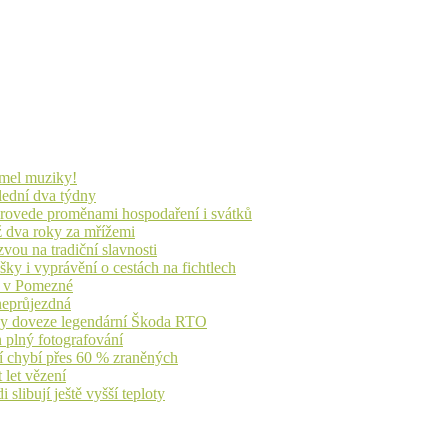
lmel muziky!
lední dva týdny
 provede proměnami hospodaření i svátků
ž dva roky za mřížemi
vou na tradiční slavnosti
ky i vyprávění o cestách na fichtlech
ů v Pomezné
 neprůjezdná
íky doveze legendární Škoda RTO
n plný fotografování
jí chybí přes 60 % zraněných
 let vězení
libují ještě vyšší teploty