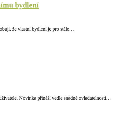
nímu bydlení
ují, že vlastní bydlení je pro stále…
živatele. Novinka přináší vedle snadné ovladatelnosti…