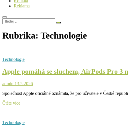
Kontakt
Reklama
Hledej
…
Rubrika:
Technologie
Technologie
Apple pomáhá se sluchem, AirPods Pro 3 no
admin
13.5.2026
Společnost Apple oficiálně oznámila, že pro uživatele v České repub
Apple
Čtěte více
pomáhá
se
sluchem,
Technologie
AirPods