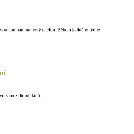
vkovou kampaní na nový telefon. Během jediného týdne…
ní
ovory mezi lidmi, kteří…