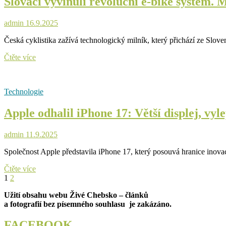
Slováci vyvinuli revoluční e-bike systém. M
admin
16.9.2025
Česká cyklistika zažívá technologický milník, který přichází ze Slo
Slováci
Čtěte více
vyvinuli
revoluční
e-
Technologie
bike
systém.
Apple odhalil iPhone 17: Větší displej, vyl
Má
být
nejlehčí
admin
11.9.2025
na
světě
Společnost Apple představila iPhone 17, který posouvá hranice ino
Apple
Čtěte více
Stránkování
Page
Page
Next
odhalil
1
2
page
iPhone
příspěvků
Užití obsahu webu Živé Chebsko – článků
17:
a fotografií bez písemného souhlasu je zakázáno.
Větší
displej,
vylepšené
FACEBOOK