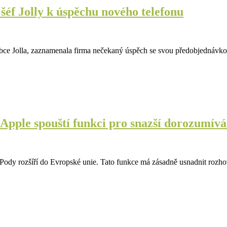
šéf Jolly k úspěchu nového telefonu
výrobce Jolla, zaznamenala firma nečekaný úspěch se svou předobjedná
 Apple spouští funkci pro snazší dorozumívá
irPody rozšíří do Evropské unie. Tato funkce má zásadně usnadnit rozh