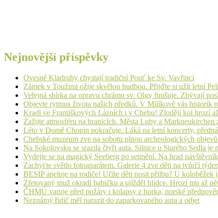
Nejnovější příspěvky
Ovesné Kladruby chystají tradiční Pouť ke Sv. Vavřinci
Zámek v Toužimi ožije skvělou hudbou. Přijďte si užít letní Pe
Veřejná sbírka na opravu chrámu sv. Olgy finišuje. Zbývají pos
Objevte rytmus života našich předků. V Milíkově vás historik
Kradl ve Františkových Lázních i v Chebu! Zloději kol hrozí a
Zažijte atmosféru na hranicích. Města Luby a Markneukirchen z
Léto v Domě Chopin pokračuje. Láká na letní koncerty, přednáš
Chebské muzeum zve na sobotu plnou archeologických objev
Na Sokolovsku se srazila čtyři auta. Silnice u Starého Sedla je
Vydejte se na magický Seeberg po setmění. Na hrad návštěvn
Zachyťte světlo fotoaparátem. Galerie 4 zve děti na tvůrčí týde
BESIP apeluje na rodiče! Učíte děti nosit přilbu? U koloběžek 
Zfetovaný muž okradl babičku a ujížděl hlídce. Hrozí mu až pět
ČHMÚ varuje před požáry i kolapsy z horka, norské předpovědi s
Neznámý řidič měl narazit do zaparkovaného auta a odjet