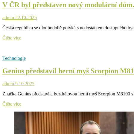
V ČR byl představen nový modulární dům. U
unii.
Apple
spouští
admin
22.10.2025
funkci
pro
Česká republika se dlouhodobě potýká s nedostatkem dostupného bydle
snazší
dorozumívání
V
Čtěte více
ČR
byl
představen
Technologie
nový
modulární
Genius představil herní myš Scorpion M81
dům.
Udržitelná
a
admin
9.10.2025
cenově
efektivní
Značka Genius představila bezdrátovou herní myš Scorpion M8100 s e
cesta
k
Genius
Čtěte více
vlastnímu
představil
bydlení
herní
myš
Scorpion
M8100