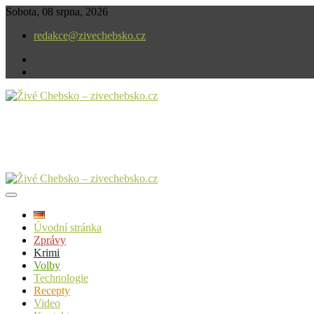
Skip
Sobota, 08 srpna, 2026
to
redakce@zivechebsko.cz
content
facebook
instagram
V našem regionu se stále něco děje.
Živé Chebsko – zivechebsko.cz
Úvodní stránka
Zprávy
Krimi
Volby
Technologie
Recepty
Video