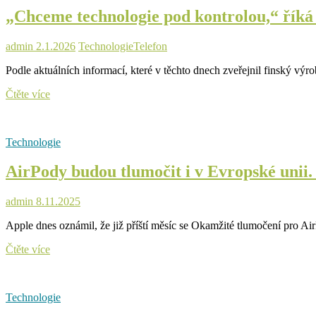
Pro
„Chceme technologie pod kontrolou,“ říká 
3
nově
nabízejí
admin
2.1.2026
Technologie
Telefon
funkci
Sluchadlo
Podle aktuálních informací, které v těchto dnech zveřejnil finský 
bez
předpisu
„Chceme
Čtěte více
technologie
pod
kontrolou,“
Technologie
říká
šéf
AirPody budou tlumočit i v Evropské unii.
Jolly
k
úspěchu
admin
8.11.2025
nového
telefonu
Apple dnes oznámil, že již příští měsíc se Okamžité tlumočení pro A
AirPody
Čtěte více
budou
tlumočit
i
Technologie
v
Evropské