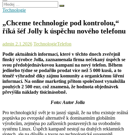
Hledej
…
Technologie
„Chceme technologie pod kontrolou,“
říká šéf Jolly k úspěchu nového telefonu
admin
2.1.2026
Technologie
Telefon
Podle aktuálních informací, které v těchto dnech zveřejnil
finský výrobce Jolla, zaznamenala firma nečekaný úspěch se
svou předobjednávkovou kampaní na nový telefon. Během
jediného týdne se podařilo prodat více než 5 000 kusů, a to
téměř výhradně díky zájmu komunity a organickému šíření
informací. Na online marketing přitom společnost vynaložila
pouhých 2 500 eur, což znamená, že hodnota objednávek
převýšila náklady tisícinásobně.
Foto: Autor Jolla
Pro technologický svět je to jasný signál, že na trhu existuje reálná
poptávka po evropské alternativě k dominantním globálním
výrobcům, zejména po zařízeních postavených na svobodném
systému Linux. Úspěch kampaně nestojí na drahých reklamních
slotech, ale na důvěře a touze po technologické suverenitě.