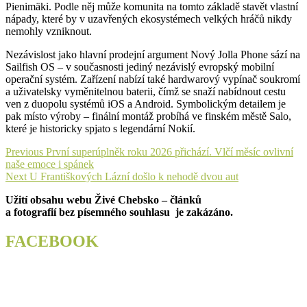
Pienimäki. Podle něj může komunita na tomto základě stavět vlastní
nápady, které by v uzavřených ekosystémech velkých hráčů nikdy
nemohly vzniknout.
Nezávislost jako hlavní prodejní argument Nový Jolla Phone sází na
Sailfish OS – v současnosti jediný nezávislý evropský mobilní
operační systém. Zařízení nabízí také hardwarový vypínač soukromí
a uživatelsky vyměnitelnou baterii, čímž se snaží nabídnout cestu
ven z duopolu systémů iOS a Android. Symbolickým detailem je
pak místo výroby – finální montáž probíhá ve finském městě Salo,
které je historicky spjato s legendární Nokií.
Navigace
Previous
Previous
První superúplněk roku 2026 přichází. Vlčí měsíc ovlivní
post:
naše emoce i spánek
pro
Next
Next
U Františkových Lázní došlo k nehodě dvou aut
příspěvek
post:
Užití obsahu webu Živé Chebsko – článků
a fotografií bez písemného souhlasu je zakázáno.
FACEBOOK