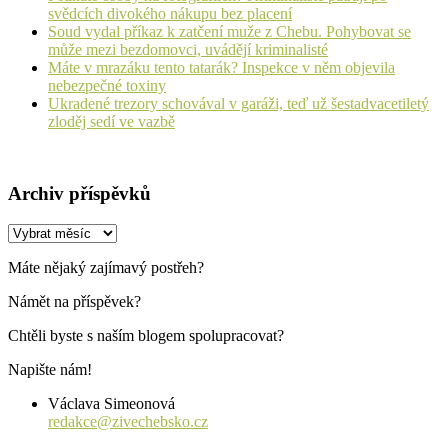
svědcích divokého nákupu bez placení
Soud vydal příkaz k zatčení muže z Chebu. Pohybovat se
může mezi bezdomovci, uvádějí kriminalisté
Máte v mrazáku tento tatarák? Inspekce v něm objevila
nebezpečné toxiny
Ukradené trezory schovával v garáži, teď už šestadvacetiletý
zloděj sedí ve vazbě
Archiv příspěvků
Archiv
příspěvků
Máte nějaký zajímavý postřeh?
Námět na příspěvek?
Chtěli byste s naším blogem spolupracovat?
Napište nám!
Václava Simeonová
redakce@zivechebsko.cz