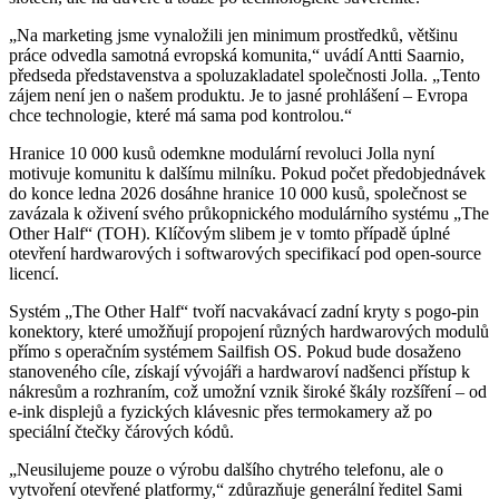
„Na marketing jsme vynaložili jen minimum prostředků, většinu
práce odvedla samotná evropská komunita,“ uvádí Antti Saarnio,
předseda představenstva a spoluzakladatel společnosti Jolla. „Tento
zájem není jen o našem produktu. Je to jasné prohlášení – Evropa
chce technologie, které má sama pod kontrolou.“
Hranice 10 000 kusů odemkne modulární revoluci Jolla nyní
motivuje komunitu k dalšímu milníku. Pokud počet předobjednávek
do konce ledna 2026 dosáhne hranice 10 000 kusů, společnost se
zavázala k oživení svého průkopnického modulárního systému „The
Other Half“ (TOH). Klíčovým slibem je v tomto případě úplné
otevření hardwarových i softwarových specifikací pod open-source
licencí.
Systém „The Other Half“ tvoří nacvakávací zadní kryty s pogo-pin
konektory, které umožňují propojení různých hardwarových modulů
přímo s operačním systémem Sailfish OS. Pokud bude dosaženo
stanoveného cíle, získají vývojáři a hardwaroví nadšenci přístup k
nákresům a rozhraním, což umožní vznik široké škály rozšíření – od
e-ink displejů a fyzických klávesnic přes termokamery až po
speciální čtečky čárových kódů.
„Neusilujeme pouze o výrobu dalšího chytrého telefonu, ale o
vytvoření otevřené platformy,“ zdůrazňuje generální ředitel Sami