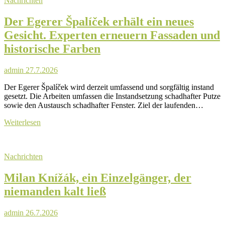
Nachrichten
direkt
vor
Der Egerer Špalíček erhält ein neues
der
Polizei
Gesicht. Experten erneuern Fassaden und
historische Farben
admin
27.7.2026
Der Egerer Špalíček wird derzeit umfassend und sorgfältig instand
gesetzt. Die Arbeiten umfassen die Instandsetzung schadhafter Putze
sowie den Austausch schadhafter Fenster. Ziel der laufenden…
Der
Weiterlesen
Egerer
Špalíček
erhält
Nachrichten
ein
neues
Milan Knížák, ein Einzelgänger, der
Gesicht.
Experten
niemanden kalt ließ
erneuern
Fassaden
und
admin
26.7.2026
historische