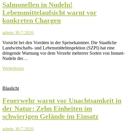
Salmonellen in Nudeln!
Kilogramm
Crystal
Lebensmittelaufsicht warnt vor
Meth,
konkreten Chargen
festgenommenes
Duo
landet
admin
30.7.2026
hinter
Gittern
Vorsicht bei den Vorräten in der Speisekammer. Die Staatliche
Landwirtschafts- und Lebensmittelinspektion (SZPI) hat eine
dringende Warnung vor dem Verzehr mehrerer Sorten von Instant-
Nudeln der…
Salmonellen
Weiterlesen
in
Nudeln!
Lebensmittelaufsicht
Blaulicht
warnt
vor
Feuerwehr warnt vor Unachtsamkeit in
konkreten
Chargen
der Natur: Zehn Einheiten im
schwierigen Gelände im Einsatz
admin
30.7.2026