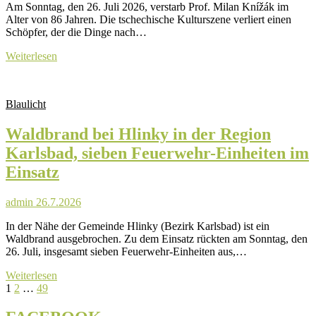
Am Sonntag, den 26. Juli 2026, verstarb Prof. Milan Knížák im
Farben
Alter von 86 Jahren. Die tschechische Kulturszene verliert einen
Schöpfer, der die Dinge nach…
Milan
Weiterlesen
Knížák,
ein
Einzelgänger,
Blaulicht
der
niemanden
Waldbrand bei Hlinky in der Region
kalt
ließ
Karlsbad, sieben Feuerwehr-Einheiten im
Einsatz
admin
26.7.2026
In der Nähe der Gemeinde Hlinky (Bezirk Karlsbad) ist ein
Waldbrand ausgebrochen. Zu dem Einsatz rückten am Sonntag, den
26. Juli, insgesamt sieben Feuerwehr-Einheiten aus,…
Waldbrand
Weiterlesen
Seitennummerierung
Page
Page
Page
Next
bei
1
2
…
49
page
Hlinky
der
in