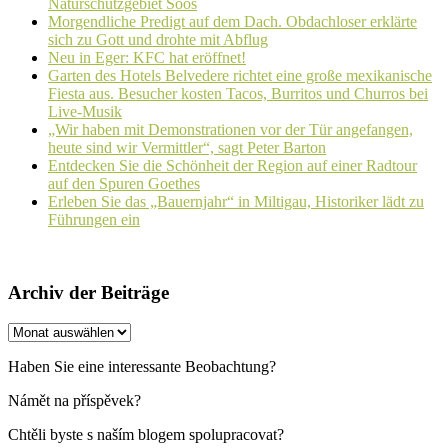
Naturschutzgebiet Soos
Morgendliche Predigt auf dem Dach. Obdachloser erklärte
sich zu Gott und drohte mit Abflug
Neu in Eger: KFC hat eröffnet!
Garten des Hotels Belvedere richtet eine große mexikanische
Fiesta aus. Besucher kosten Tacos, Burritos und Churros bei
Live-Musik
„Wir haben mit Demonstrationen vor der Tür angefangen,
heute sind wir Vermittler“, sagt Peter Barton
Entdecken Sie die Schönheit der Region auf einer Radtour
auf den Spuren Goethes
Erleben Sie das „Bauernjahr“ in Miltigau, Historiker lädt zu
Führungen ein
Archiv der Beiträge
Archiv
der
Beiträge
Haben Sie eine interessante Beobachtung?
Námět na příspěvek?
Chtěli byste s naším blogem spolupracovat?