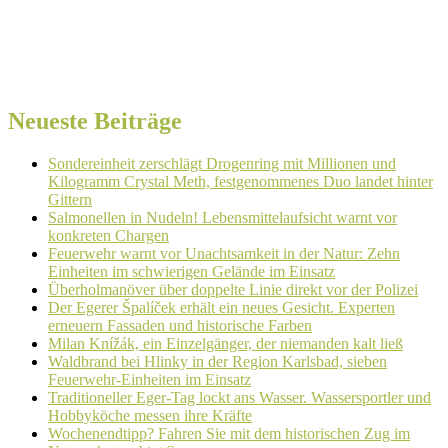
Neueste Beiträge
Sondereinheit zerschlägt Drogenring mit Millionen und
Kilogramm Crystal Meth, festgenommenes Duo landet hinter
Gittern
Salmonellen in Nudeln! Lebensmittelaufsicht warnt vor
konkreten Chargen
Feuerwehr warnt vor Unachtsamkeit in der Natur: Zehn
Einheiten im schwierigen Gelände im Einsatz
Überholmanöver über doppelte Linie direkt vor der Polizei
Der Egerer Špalíček erhält ein neues Gesicht. Experten
erneuern Fassaden und historische Farben
Milan Knížák, ein Einzelgänger, der niemanden kalt ließ
Waldbrand bei Hlinky in der Region Karlsbad, sieben
Feuerwehr-Einheiten im Einsatz
Traditioneller Eger-Tag lockt ans Wasser. Wassersportler und
Hobbyköche messen ihre Kräfte
Wochenendtipp? Fahren Sie mit dem historischen Zug im