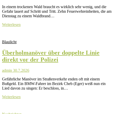
In einem trockenen Wald braucht es wirklich sehr wenig, und die
Gefahr lauert auf Schritt und Tritt. Zehn Feuerwehreinheiten, die am
Dienstag zu einem Waldbrand…
Feuerwehr
Weiterlesen
warnt
vor
Unachtsamkeit
Blaulicht
in
der
Überholmanöver über doppelte Linie
Natur:
Zehn
direkt vor der Polizei
Einheiten
im
schwierigen
admin
30.7.2026
Gelände
Gefährliche Manöver im Straßenverkehr enden oft mit einem
im
Bußgeld. Ein BMW-Fahrer im Bezirk Cheb (Eger) weiß nun ein
Einsatz
Lied davon zu singen: Er beschloss, in…
Überholmanöver
Weiterlesen
über
doppelte
Linie