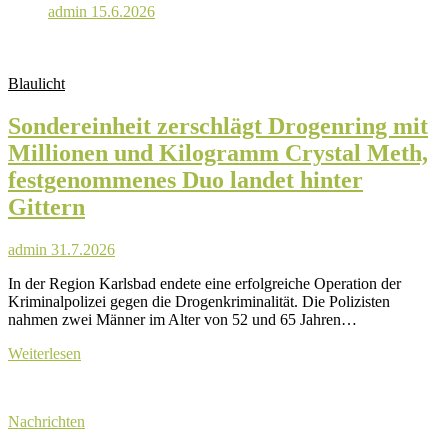
admin
15.6.2026
Blaulicht
Sondereinheit zerschlägt Drogenring mit
Millionen und Kilogramm Crystal Meth,
festgenommenes Duo landet hinter
Gittern
admin
31.7.2026
In der Region Karlsbad endete eine erfolgreiche Operation der
Kriminalpolizei gegen die Drogenkriminalität. Die Polizisten
nahmen zwei Männer im Alter von 52 und 65 Jahren…
Sondereinheit
Weiterlesen
zerschlägt
Drogenring
mit
Nachrichten
Millionen
und