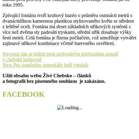
roku 1995.
Zpívající fontánu tvoří kruhový bazén o průměru osmnácti metrů s
dvanáctidílnou kamennou plastikou stylizovaného květu se středem
z leštěné oceli. Fontána má deset základních střikových systémů s
více než dvěma sty padesáti tryskami, střední střik dosahuje výšky
šesti metrů. Celá fontána je řízena počítačem, což umožňuje vytvářet
zajímavé střikové kombinace včetně barevného osvětlení.
Navigace
Previous
Previous
Jak se bránit proti podvodným telefonátům poradí
post:
v chebské knihovně
pro
Next
Next
Pro zraněného motorkáře letěl vrtulník
příspěvek
post:
Užití obsahu webu Živé Chebsko – článků
a fotografií bez písemného souhlasu je zakázáno.
FACEBOOK