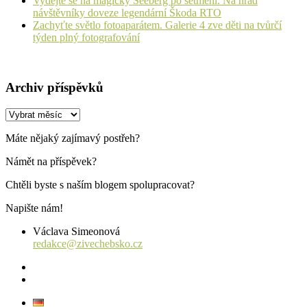
Vydejte se na magický Seeberg po setmění. Na hrad
návštěvníky doveze legendární Škoda RTO
Zachyťte světlo fotoaparátem. Galerie 4 zve děti na tvůrčí
týden plný fotografování
Archiv příspěvků
Archiv
příspěvků
Máte nějaký zajímavý postřeh?
Námět na příspěvek?
Chtěli byste s naším blogem spolupracovat?
Napište nám!
Václava Simeonová
redakce@zivechebsko.cz
facebook
instagram