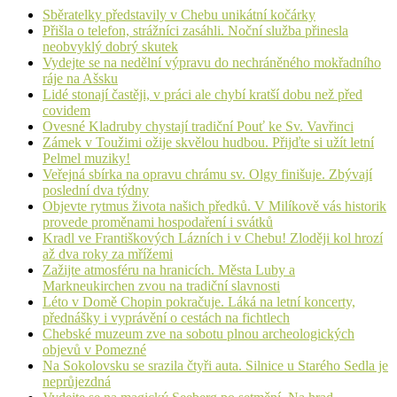
Sběratelky představily v Chebu unikátní kočárky
Přišla o telefon, strážníci zasáhli. Noční služba přinesla
neobvyklý dobrý skutek
Vydejte se na nedělní výpravu do nechráněného mokřadního
ráje na Ašsku
Lidé stonají častěji, v práci ale chybí kratší dobu než před
covidem
Ovesné Kladruby chystají tradiční Pouť ke Sv. Vavřinci
Zámek v Toužimi ožije skvělou hudbou. Přijďte si užít letní
Pelmel muziky!
Veřejná sbírka na opravu chrámu sv. Olgy finišuje. Zbývají
poslední dva týdny
Objevte rytmus života našich předků. V Milíkově vás historik
provede proměnami hospodaření i svátků
Kradl ve Františkových Lázních i v Chebu! Zloději kol hrozí
až dva roky za mřížemi
Zažijte atmosféru na hranicích. Města Luby a
Markneukirchen zvou na tradiční slavnosti
Léto v Domě Chopin pokračuje. Láká na letní koncerty,
přednášky i vyprávění o cestách na fichtlech
Chebské muzeum zve na sobotu plnou archeologických
objevů v Pomezné
Na Sokolovsku se srazila čtyři auta. Silnice u Starého Sedla je
neprůjezdná