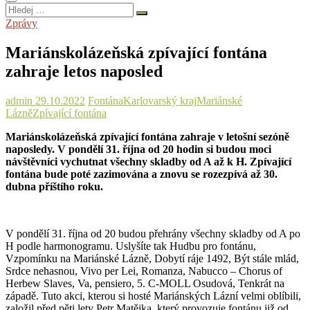
Hledej
…
Zprávy
Mariánskolázeňská zpívající fontána
zahraje letos naposled
admin
29.10.2022
Fontána
Karlovarský kraj
Mariánské
Lázně
Zpívající fontána
Mariánskolázeňská zpívající fontána zahraje v letošní sezóně
naposledy. V pondělí 31. října od 20 hodin si budou moci
návštěvníci vychutnat všechny skladby od A až k H. Zpívající
fontána bude poté zazimována a znovu se rozezpívá až 30.
dubna příštího roku.
V pondělí 31. října od 20 budou přehrány všechny skladby od A po
H podle harmonogramu. Uslyšíte tak Hudbu pro fontánu,
Vzpomínku na Mariánské Lázně, Dobytí ráje 1492, Být stále mlád,
Srdce nehasnou, Vivo per Lei, Romanza, Nabucco – Chorus of
Herbew Slaves, Va, pensiero, 5. C-MOLL Osudová, Tenkrát na
západě. Tuto akci, kterou si hosté Mariánských Lázní velmi oblíbili,
založil před pěti lety Petr Matějka, který provozuje fontánu již od