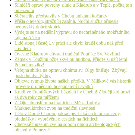
Silničáři opraví povrchy silnic u Kladrub a v Teplé, počítejte s
omezením
Sběratelky představily v Chebu unikátní kočárky
Přišla o telefon, strážníci zasáhli. Noční služba přinesla
neobvyklý dobrý skutek
Vydejte se na nedělní výpravu do nechráněného mokřadního
ráje na Ašsku
Lidé stonají častěji, v práci ale chybí kratší dobu než před
covidem
Ovesné Kladruby chystají tradiční Pouť ke Sv. Vavřinci
Zámek v Toužimi ožije skvělou hudbou. Přijďte si užít letní
Pelmel muziky!
Veřejná sbírka na opravu chrámu sv. Olgy finišuje. Zbývají
poslední dva týdny
Objevte rytmus života našich předků. V Milíkově vás historik
provede proměnami hospodaření i svátků
Kradl ve Františkových Lázních i v Chebu! Zloději kol hrozí
až dva roky za mřížemi
Zažijte atmosféru na hranicích. Města Luby a
Markneukirchen zvou na tradiční slavnosti
Léto v Domě Chopin pokračuje. Láká na letní koncerty,
přednášky i vyprávění o cestách na fichtlech
Chebské muzeum zve na sobotu plnou archeologických
objevů v Pomezné