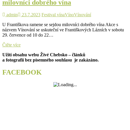
milovníci dobrého vína
Čech
i
Moravy
admin
23.7.2023
Festival vína
Víno
Vínování
U Františkova ramene se sejdou milovníci dobrého vína Akce s
názvem Vínování se uskuteční ve Františkových Lázních v sobotu
29. července od 10 do 22…
U
Čtěte více
Františkova
Užití obsahu webu Živé Chebsko – článků
pramene
a fotografií bez písemného souhlasu je zakázáno.
se
sejdou
milovníci
FACEBOOK
dobrého
vína