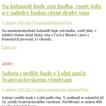
gastronomické
Na kolonádě bude znít hudba, vonět jídlo
zážitky
a v nabídce budou různé druhy vína
admin
29.9.2023
Food festival
Pivovar
Víno
Na mariánskolázeňské kolonádě bude znít hudba, vonět jídlo, v
nabídce budou různé druhy vína z Čech a Moravy i pivo z
řemeslných pivovarů. O víkendu…
Na
Čtěte více
kolonádě
bude
znít
Zprávy
hudba,
vonět
Sobota i neděle bude v Lokti patřit
jídlo
a
Svatováclavskému vinobraní
v
nabídce
budou
admin
29.9.2023
Loket
Svatováclavské vinobraní
Víno
různé
Sobota i neděle bude v Lokti patřit vínu. V podhradí se uskuteční již
druhy
16. ročník Svatováclavského vinobraní. Návštěvníci se mohou těšit
vína