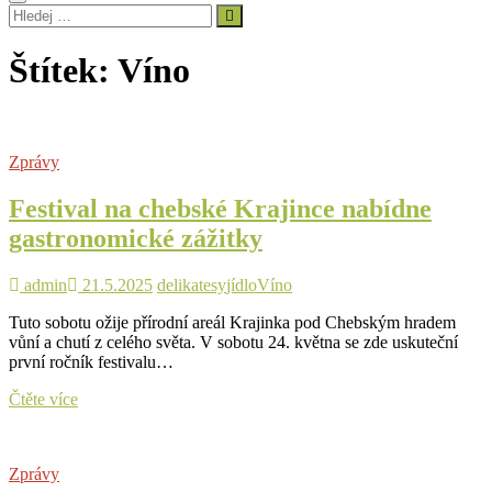
Hledej
…
Štítek:
Víno
Zprávy
Festival na chebské Krajince nabídne
gastronomické zážitky
admin
21.5.2025
delikatesy
jídlo
Víno
Tuto sobotu ožije přírodní areál Krajinka pod Chebským hradem
vůní a chutí z celého světa. V sobotu 24. května se zde uskuteční
první ročník festivalu…
Festival
Čtěte více
na
chebské
Krajince
Zprávy
nabídne