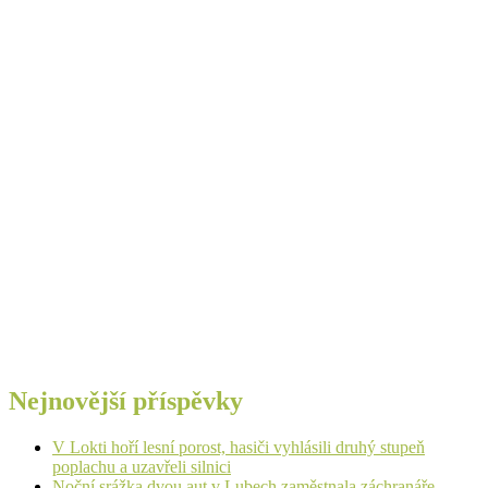
Nejnovější příspěvky
V Lokti hoří lesní porost, hasiči vyhlásili druhý stupeň
poplachu a uzavřeli silnici
Noční srážka dvou aut v Lubech zaměstnala záchranáře