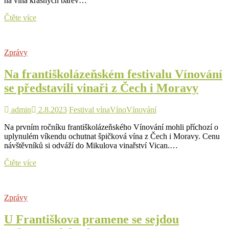
na vína krásných barev…
Sobota
Čtěte více
i
neděle
bude
Zprávy
v
Lokti
Na františkolázeňském festivalu Vínování
patřit
Svatováclavskému
se představili vinaři z Čech i Moravy
vinobraní
admin
2.8.2023
Festival vína
Víno
Vínování
Na prvním ročníku františkolázeňského Vínování mohli příchozí o
uplynulém víkendu ochutnat špičková vína z Čech i Moravy. Cenu
návštěvníků si odváží do Mikulova vinařství Vican.…
Na
Čtěte více
františkolázeňském
festivalu
Vínování
Zprávy
se
představili
U Františkova pramene se sejdou
vinaři
z