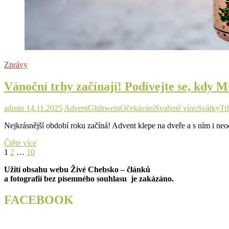
Zprávy
Vánoční trhy začínají! Podívejte se, kdy 
admin
14.11.2025
Advent
Glühwein
Očekávání
Svařené víno
Svátky
Tr
Nejkrásnější období roku začíná! Advent klepe na dveře a s ním i neo
Vánoční
Čtěte více
Stránkování
Page
Page
Page
Next
trhy
1
2
…
10
page
začínají!
příspěvků
Užití obsahu webu Živé Chebsko – článků
Podívejte
a fotografií bez písemného souhlasu je zakázáno.
se,
kdy
Mnichov,
FACEBOOK
Norimberk
či
Vídeň