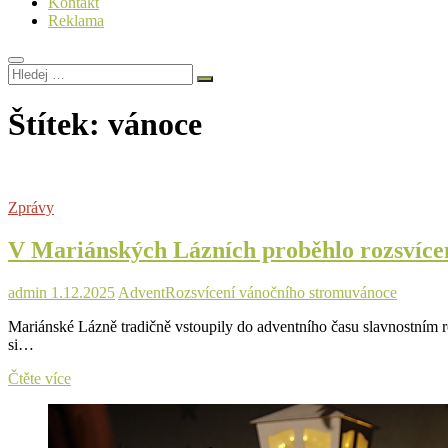
Kontakt
Reklama
Hledej
…
Štítek:
vánoce
Zprávy
V Mariánských Lázních proběhlo rozsvícen
admin
1.12.2025
Advent
Rozsvícení vánočního stromu
vánoce
Mariánské Lázně tradičně vstoupily do adventního času slavnostním r
si…
V
Čtěte více
Mariánských
Lázních
proběhlo