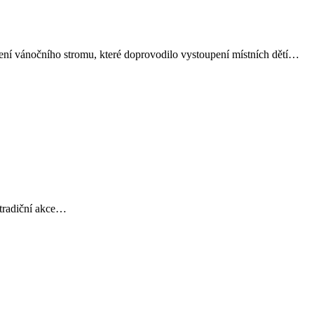
ícení vánočního stromu, které doprovodilo vystoupení místních dětí…
k tradiční akce…