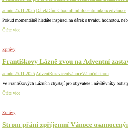
zve
na
admin
25.11.2025
Dárek
Dům Chopin
film
Infocentrum
koncert
vánoce
nákupy
dárků
Pokud momentálně hledáte inspiraci na dárek s trvalou hodnotou, nebo 
a
inspiraci
Nadělte
Čtěte více
si
pod
stromeček
Zprávy
kulturní
zážitek
Františkovy Lázně zvou na Adventní zastav
místo
věcných
dárků
admin
25.11.2025
Advent
Rozsvícení
vánoce
Vánoční strom
Ve Františkových Lázních chystají pro obyvatele i návštěvníky boha
Františkovy
Čtěte více
Lázně
zvou
na
Zprávy
Adventní
zastavení
Strom přání zpříjemní Vánoce osamoceným
plné