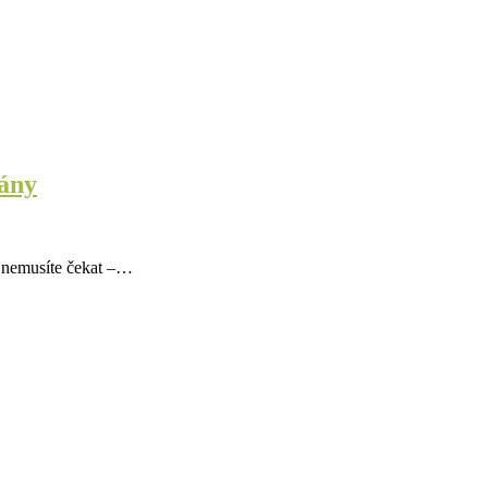
rány
, nemusíte čekat –…