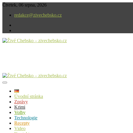
Skip
Čtvrtek, 06 srpna, 2026
to
redakce@zivechebsko.cz
content
facebook
instagram
V našem regionu se stále něco děje.
Živé Chebsko – zivechebsko.cz
Úvodní stránka
Zprávy
Krimi
Volby
Technologie
Recepty
Video