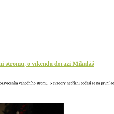
í stromu, o víkendu dorazí Mikuláš
ozsvícením vánočního stromu. Navzdory nepřízni počasí se na první adv