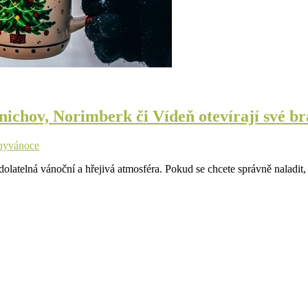
Mnichov, Norimberk či Vídeň otevírají své b
hy
vánoce
dolatelná vánoční a hřejivá atmosféra. Pokud se chcete správně naladit