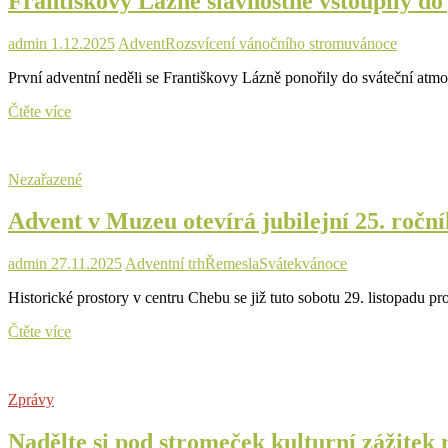
Františkovy Lázně slavnostně vstoupily d
admin
1.12.2025
Advent
Rozsvícení vánočního stromu
vánoce
První adventní neděli se Františkovy Lázně ponořily do sváteční atmo
Františkovy
Čtěte více
Lázně
slavnostně
vstoupily
Nezařazené
do
předvánočního
Advent v Muzeu otevírá jubilejní 25. roční
času
admin
27.11.2025
Adventní trh
Řemesla
Svátek
vánoce
Historické prostory v centru Chebu se již tuto sobotu 29. listopadu p
Advent
Čtěte více
v
Muzeu
otevírá
Zprávy
jubilejní
25.
Nadělte si pod stromeček kulturní zážitek
ročník,