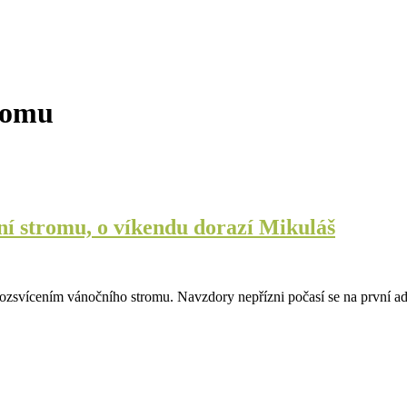
romu
í stromu, o víkendu dorazí Mikuláš
ozsvícením vánočního stromu. Navzdory nepřízni počasí se na první adv