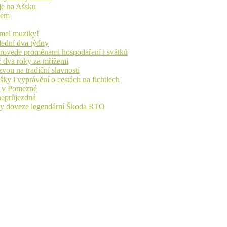
je na Ašsku
idem
lmel muziky!
lední dva týdny
 provede proměnami hospodaření i svátků
ž dva roky za mřížemi
vou na tradiční slavnosti
ky i vyprávění o cestách na fichtlech
ů v Pomezné
 neprůjezdná
íky doveze legendární Škoda RTO