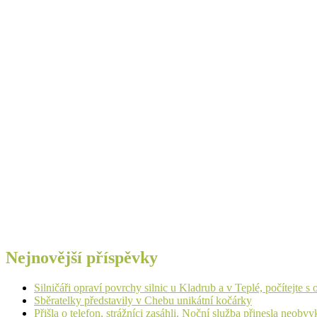
Nejnovější příspěvky
Silničáři opraví povrchy silnic u Kladrub a v Teplé, počítejte 
Sběratelky představily v Chebu unikátní kočárky
Přišla o telefon, strážníci zasáhli. Noční služba přinesla neobv