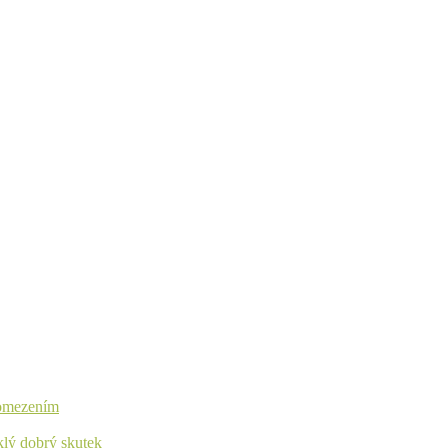
s omezením
yklý dobrý skutek