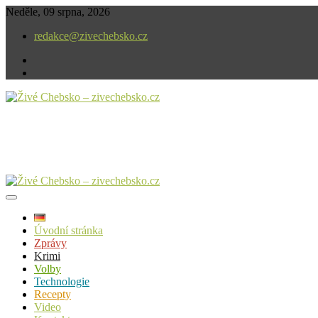
Skip
Neděle, 09 srpna, 2026
to
redakce@zivechebsko.cz
content
facebook
instagram
V našem regionu se stále něco děje.
Živé Chebsko – zivechebsko.cz
Úvodní stránka
Zprávy
Krimi
Volby
Technologie
Recepty
Video