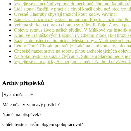
Vydejte se na nedělní výpravu do nechráněného mokřadního rá
Lidé stonají častěji, v práci ale chybí kratší dobu než před cov
Ovesné Kladruby chystají tradiční Pouť ke Sv. Vavřinci
Zámek v Toužimi ožije skvělou hudbou. Přijďte si užít letní Pe
Veřejná sbírka na opravu chrámu sv. Olgy finišuje. Zbývají pos
Objevte rytmus života našich předků. V Milíkově vás historik
Kradl ve Františkových Lázních i v Chebu! Zloději kol hrozí a
Zažijte atmosféru na hranicích. Města Luby a Markneukirchen z
Léto v Domě Chopin pokračuje. Láká na letní koncerty, přednáš
Chebské muzeum zve na sobotu plnou archeologických objev
Na Sokolovsku se srazila čtyři auta. Silnice u Starého Sedla je
Vydejte se na magický Seeberg po setmění. Na hrad návštěvn
Archiv příspěvků
Archiv
příspěvků
Máte nějaký zajímavý postřeh?
Námět na příspěvek?
Chtěli byste s naším blogem spolupracovat?