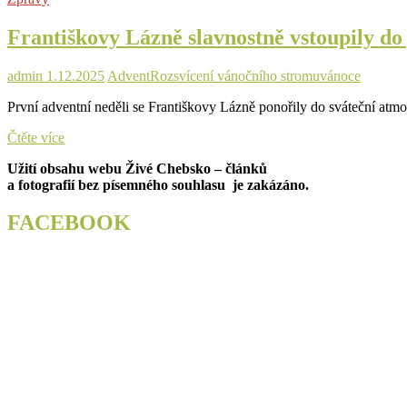
rozsvícení
stromu,
Františkovy Lázně slavnostně vstoupily d
o
víkendu
dorazí
admin
1.12.2025
Advent
Rozsvícení vánočního stromu
vánoce
Mikuláš
První adventní neděli se Františkovy Lázně ponořily do sváteční atmo
Františkovy
Čtěte více
Lázně
Užití obsahu webu Živé Chebsko – článků
slavnostně
a fotografií bez písemného souhlasu je zakázáno.
vstoupily
do
předvánočního
FACEBOOK
času