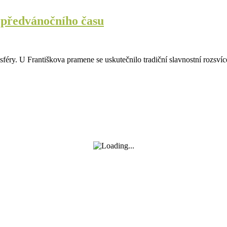
o předvánočního času
sféry. U Františkova pramene se uskutečnilo tradiční slavnostní rozsv