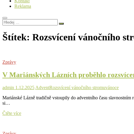
Kontakt
Reklama
Hledej
…
Štítek:
Rozsvícení vánočního st
Zprávy
V Mariánských Lázních proběhlo rozsvícen
admin
1.12.2025
Advent
Rozsvícení vánočního stromu
vánoce
Mariánské Lázně tradičně vstoupily do adventního času slavnostním r
si…
V
Čtěte více
Mariánských
Lázních
proběhlo
Zprávy