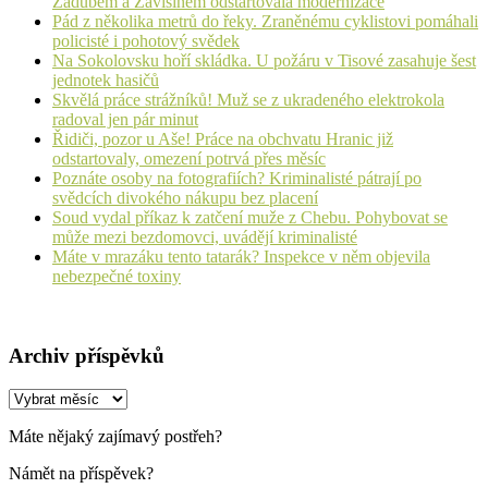
Zádubem a Závišínem odstartovala modernizace
Pád z několika metrů do řeky. Zraněnému cyklistovi pomáhali
policisté i pohotový svědek
Na Sokolovsku hoří skládka. U požáru v Tisové zasahuje šest
jednotek hasičů
Skvělá práce strážníků! Muž se z ukradeného elektrokola
radoval jen pár minut
Řidiči, pozor u Aše! Práce na obchvatu Hranic již
odstartovaly, omezení potrvá přes měsíc
Poznáte osoby na fotografiích? Kriminalisté pátrají po
svědcích divokého nákupu bez placení
Soud vydal příkaz k zatčení muže z Chebu. Pohybovat se
může mezi bezdomovci, uvádějí kriminalisté
Máte v mrazáku tento tatarák? Inspekce v něm objevila
nebezpečné toxiny
Archiv příspěvků
Archiv
příspěvků
Máte nějaký zajímavý postřeh?
Námět na příspěvek?