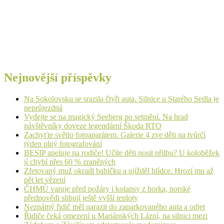
Nejnovější příspěvky
Na Sokolovsku se srazila čtyři auta. Silnice u Starého Sedla je
neprůjezdná
Vydejte se na magický Seeberg po setmění. Na hrad
návštěvníky doveze legendární Škoda RTO
Zachyťte světlo fotoaparátem. Galerie 4 zve děti na tvůrčí
týden plný fotografování
BESIP apeluje na rodiče! Učíte děti nosit přilbu? U koloběžek
jí chybí přes 60 % zraněných
Zfetovaný muž okradl babičku a ujížděl hlídce. Hrozí mu až
pět let vězení
ČHMÚ varuje před požáry i kolapsy z horka, norské
předpovědi slibují ještě vyšší teploty
Neznámý řidič měl narazit do zaparkovaného auta a odjet
Řidiče čeká omezení u Mariánských Lázní, na silnici mezi