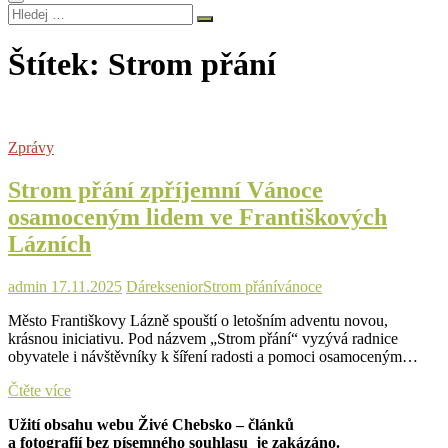
Hledej
…
Štítek:
Strom přání
Zprávy
Strom přání zpříjemní Vánoce
osamoceným lidem ve Františkových
Lázních
admin
17.11.2025
Dárek
senior
Strom přání
vánoce
Město Františkovy Lázně spouští o letošním adventu novou,
krásnou iniciativu. Pod názvem „Strom přání“ vyzývá radnice
obyvatele i návštěvníky k šíření radosti a pomoci osamoceným…
Strom
Čtěte více
přání
Užití obsahu webu Živé Chebsko – článků
zpříjemní
a fotografií bez písemného souhlasu je zakázáno.
Vánoce