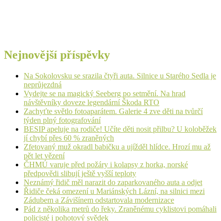
Nejnovější příspěvky
Na Sokolovsku se srazila čtyři auta. Silnice u Starého Sedla je
neprůjezdná
Vydejte se na magický Seeberg po setmění. Na hrad
návštěvníky doveze legendární Škoda RTO
Zachyťte světlo fotoaparátem. Galerie 4 zve děti na tvůrčí
týden plný fotografování
BESIP apeluje na rodiče! Učíte děti nosit přilbu? U koloběžek
jí chybí přes 60 % zraněných
Zfetovaný muž okradl babičku a ujížděl hlídce. Hrozí mu až
pět let vězení
ČHMÚ varuje před požáry i kolapsy z horka, norské
předpovědi slibují ještě vyšší teploty
Neznámý řidič měl narazit do zaparkovaného auta a odjet
Řidiče čeká omezení u Mariánských Lázní, na silnici mezi
Zádubem a Závišínem odstartovala modernizace
Pád z několika metrů do řeky. Zraněnému cyklistovi pomáhali
policisté i pohotový svědek