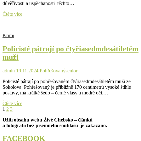
důvěřivosti a uspěchanosti těchto…
Chraňte
Čtěte více
se
před
podvodníky.
Krimi
Projekt
je
Policisté pátrají po čtyřiasedmdesátiletém
zaměřen
především
muži
na
seniory
admin
19.11.2024
Pohřešovaný
senior
Policisté pátrají po pohřešovaném čtyřiasedmdesátiletém muži ze
Sokolova. Pohřešovaný je přibližně 170 centimetrů vysoké štíhlé
postavy, má krátké šedo – černé vlasy a modré oči.…
Policisté
Čtěte více
Stránkování
Page
Page
Page
Next
pátrají
1
2
3
page
po
příspěvků
Užití obsahu webu Živé Chebsko – článků
čtyřiasedmdesátiletém
a fotografií bez písemného souhlasu je zakázáno.
muži
FACEBOOK