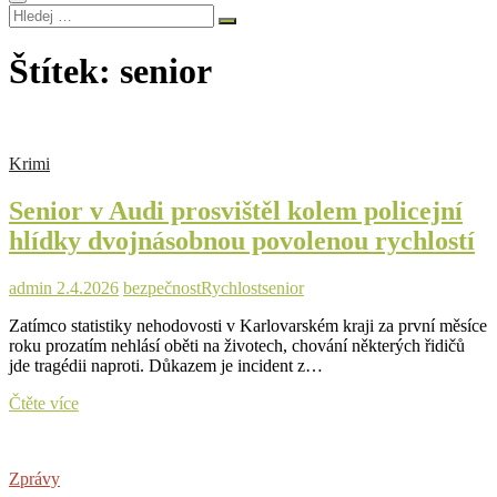
Hledej
…
Štítek:
senior
Krimi
Senior v Audi prosvištěl kolem policejní
hlídky dvojnásobnou povolenou rychlostí
admin
2.4.2026
bezpečnost
Rychlost
senior
Zatímco statistiky nehodovosti v Karlovarském kraji za první měsíce
roku prozatím nehlásí oběti na životech, chování některých řidičů
jde tragédii naproti. Důkazem je incident z…
Senior
Čtěte více
v
Audi
prosvištěl
Zprávy
kolem