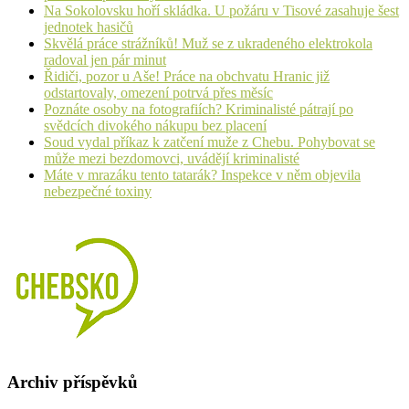
Na Sokolovsku hoří skládka. U požáru v Tisové zasahuje šest
jednotek hasičů
Skvělá práce strážníků! Muž se z ukradeného elektrokola
radoval jen pár minut
Řidiči, pozor u Aše! Práce na obchvatu Hranic již
odstartovaly, omezení potrvá přes měsíc
Poznáte osoby na fotografiích? Kriminalisté pátrají po
svědcích divokého nákupu bez placení
Soud vydal příkaz k zatčení muže z Chebu. Pohybovat se
může mezi bezdomovci, uvádějí kriminalisté
Máte v mrazáku tento tatarák? Inspekce v něm objevila
nebezpečné toxiny
Archiv příspěvků