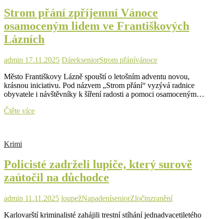
policejní
Strom přání zpříjemní Vánoce
hlídky
dvojnásobnou
osamoceným lidem ve Františkových
povolenou
Lázních
rychlostí
admin
17.11.2025
Dárek
senior
Strom přání
vánoce
Město Františkovy Lázně spouští o letošním adventu novou,
krásnou iniciativu. Pod názvem „Strom přání“ vyzývá radnice
obyvatele i návštěvníky k šíření radosti a pomoci osamoceným…
Strom
Čtěte více
přání
zpříjemní
Vánoce
Krimi
osamoceným
lidem
Policisté zadrželi lupiče, který surově
ve
Františkových
zaútočil na důchodce
Lázních
admin
11.11.2025
loupež
Napadení
senior
Zločin
zranění
Karlovarští kriminalisté zahájili trestní stíhání jednadvacetiletého