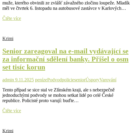
muže, kterého obvinili ze zvlášť závažného zločinu loupeže. Mladík
měl ve čtvrtek 6. listopadu na autobusové zastávce v Karlových…
Policisté
Čtěte více
zadrželi
lupiče,
který
Krimi
surově
zaútočil
Senior zareagoval na e-mail vydávající se
na
důchodce
za informační sdělení banky. Přišel o osm
set tisíc korun
admin
9.11.2025
peníze
Podvod
policie
senior
Úspory
Varování
Tento případ se sice stal ve Zlínském kraji, ale s nebezpečně
jednoduchými podvody se mohou setkat lidé po celé České
republice. Policisté proto varují: buďte…
Senior
Čtěte více
zareagoval
na
e-
Krimi
mail