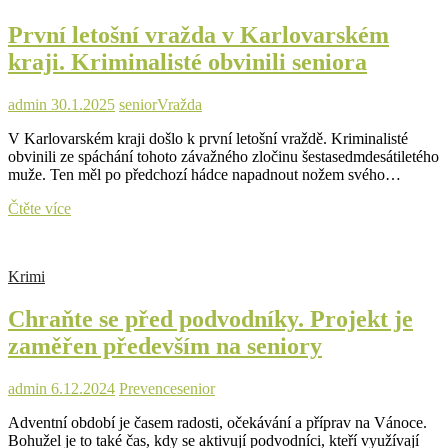
vydávající
První letošní vražda v Karlovarském
se
za
kraji. Kriminalisté obvinili seniora
informační
sdělení
banky.
admin
30.1.2025
senior
Vražda
Přišel
V Karlovarském kraji došlo k první letošní vraždě. Kriminalisté
o
obvinili ze spáchání tohoto závažného zločinu šestasedmdesátiletého
osm
muže. Ten měl po předchozí hádce napadnout nožem svého…
set
tisíc
První
Čtěte více
korun
letošní
vražda
v
Krimi
Karlovarském
kraji.
Chraňte se před podvodníky. Projekt je
Kriminalisté
obvinili
zaměřen především na seniory
seniora
admin
6.12.2024
Prevence
senior
Adventní období je časem radosti, očekávání a příprav na Vánoce.
Bohužel je to také čas, kdy se aktivují podvodníci, kteří využívají