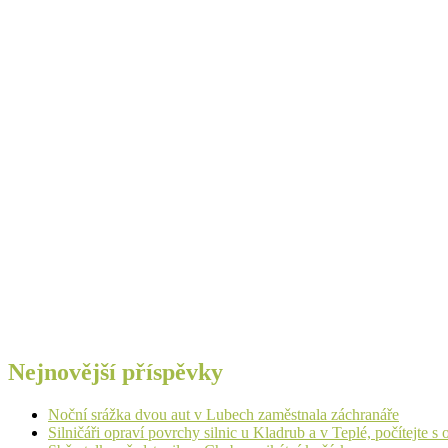
Nejnovější příspěvky
Noční srážka dvou aut v Lubech zaměstnala záchranáře
Silničáři opraví povrchy silnic u Kladrub a v Teplé, počítejte 