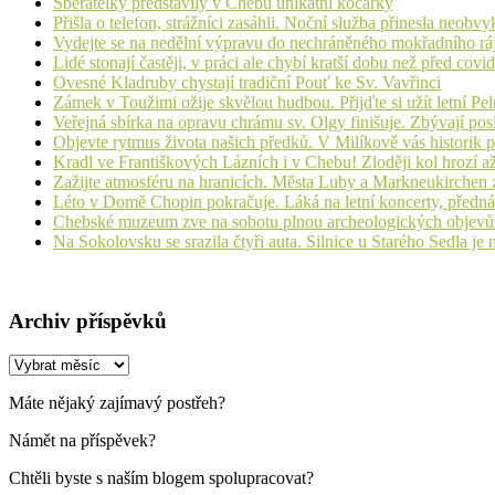
Sběratelky představily v Chebu unikátní kočárky
Přišla o telefon, strážníci zasáhli. Noční služba přinesla neobv
Vydejte se na nedělní výpravu do nechráněného mokřadního rá
Lidé stonají častěji, v práci ale chybí kratší dobu než před cov
Ovesné Kladruby chystají tradiční Pouť ke Sv. Vavřinci
Zámek v Toužimi ožije skvělou hudbou. Přijďte si užít letní Pe
Veřejná sbírka na opravu chrámu sv. Olgy finišuje. Zbývají pos
Objevte rytmus života našich předků. V Milíkově vás historik
Kradl ve Františkových Lázních i v Chebu! Zloději kol hrozí a
Zažijte atmosféru na hranicích. Města Luby a Markneukirchen z
Léto v Domě Chopin pokračuje. Láká na letní koncerty, přednáš
Chebské muzeum zve na sobotu plnou archeologických objev
Na Sokolovsku se srazila čtyři auta. Silnice u Starého Sedla je
Archiv příspěvků
Archiv
příspěvků
Máte nějaký zajímavý postřeh?
Námět na příspěvek?
Chtěli byste s naším blogem spolupracovat?