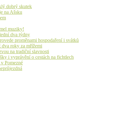
yklý dobrý skutek
je na Ašsku
idem
lmel muziky!
lední dva týdny
 provede proměnami hospodaření i svátků
ž dva roky za mřížemi
vou na tradiční slavnosti
ky i vyprávění o cestách na fichtlech
ů v Pomezné
 neprůjezdná