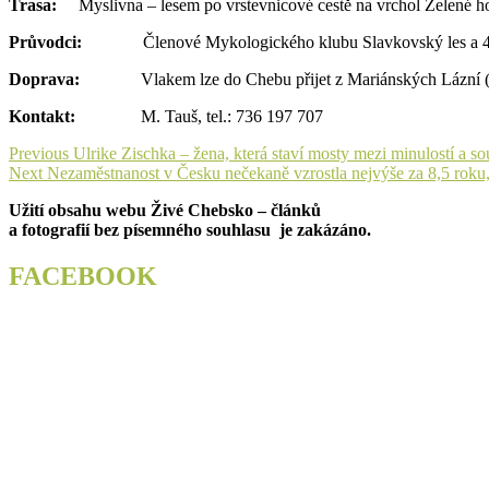
Trasa:
Myslivna – lesem po vrstevnicové cestě na vrchol Zelené hor
Průvodci:
Členové Mykologického klubu Slavkovský les a 
Doprava:
Vlakem lze do Chebu přijet z Mariánských Lázní (7:07,
Kontakt:
M. Tauš, tel.: 736 197 707
Navigace
Previous
Previous
Ulrike Zischka – žena, která staví mosty mezi minulostí a so
Next
post:
Next
Nezaměstnanost v Česku nečekaně vzrostla nejvýše za 8,5 roku
pro
post:
Užití obsahu webu Živé Chebsko – článků
příspěvek
a fotografií bez písemného souhlasu je zakázáno.
FACEBOOK