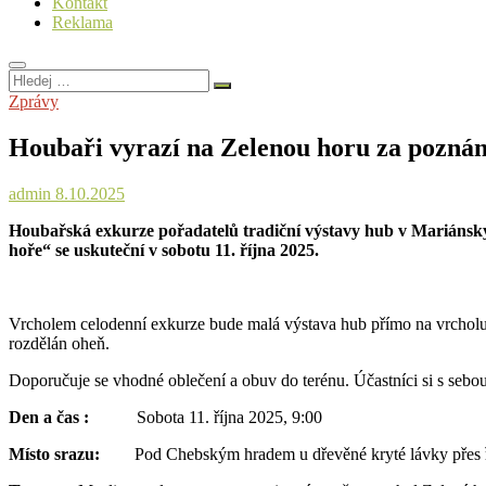
Kontakt
Reklama
Hledej
…
Zprávy
Houbaři vyrazí na Zelenou horu za pozná
admin
8.10.2025
Houbařská exkurze pořadatelů tradiční výstavy hub v Mariáns
hoře“ se uskuteční v sobotu 11. října 2025.
Vrcholem celodenní exkurze bude malá výstava hub přímo na vrcholu 
rozdělán oheň.
Doporučuje se vhodné oblečení a obuv do terénu. Účastníci si s sebou
Den a čas :
Sobota 11. října 2025, 9:00
Místo srazu:
Pod Chebským hradem u dřevěné kryté lávky přes 