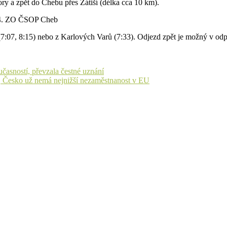
y a zpět do Chebu přes Zátiší (délka cca 10 km).
4. ZO ČSOP Cheb
 8:15) nebo z Karlových Varů (7:33). Odjezd zpět je možný v odp
učasností, převzala čestné uznání
, Česko už nemá nejnižší nezaměstnanost v EU