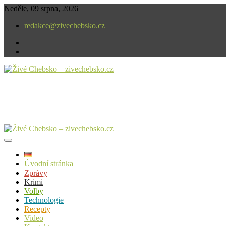
Skip
Neděle, 09 srpna, 2026
to
redakce@zivechebsko.cz
content
facebook
instagram
V našem regionu se stále něco děje.
Živé Chebsko – zivechebsko.cz
Úvodní stránka
Zprávy
Krimi
Volby
Technologie
Recepty
Video