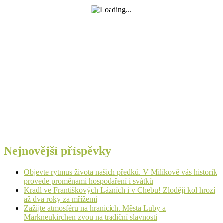
Nejnovější příspěvky
Objevte rytmus života našich předků. V Milíkově vás historik
provede proměnami hospodaření i svátků
Kradl ve Františkových Lázních i v Chebu! Zloději kol hrozí
až dva roky za mřížemi
Zažijte atmosféru na hranicích. Města Luby a
Markneukirchen zvou na tradiční slavnosti