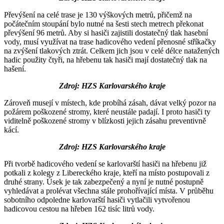
Převýšení na celé trase je 130 výškových metrů, přičemž na
počátečním stoupání bylo nutné na šesti stech metrech překonat
převýšení 96 metrů. Aby si hasiči zajistili dostatečný tlak hasební
vody, musí využívat na trase hadicového vedení přenosné stříkačky
na zvýšení tlakových ztrát. Celkem jich jsou v celé délce natažených
hadic použity čtyři, na hřebenu tak hasiči mají dostatečný tlak na
hašení.
Zdroj: HZS Karlovarského kraje
Zároveň musejí v místech, kde probíhá zásah, dávat velký pozor na
požárem poškozené stromy, které neustále padají. I proto hasiči ty
viditelně poškozené stromy v blízkosti jejich zásahu preventivně
kácí.
Zdroj: HZS Karlovarského kraje
Při tvorbě hadicového vedení se karlovarští hasiči na hřebenu již
potkali z kolegy z Libereckého kraje, kteří na místo postupovali z
druhé strany. Úsek je tak zabezpečený a nyní je nutné postupně
vyhledávat a prolévat všechna stále prohořívající místa. V průběhu
sobotního odpoledne karlovarští hasiči vytlačili vytvořenou
hadicovou cestou na hřeben 162 tisíc litrů vody.