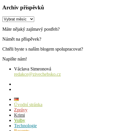
Archiv příspěvků
Archiv
příspěvků
Máte nějaký zajímavý postřeh?
Námět na příspěvek?
Chtěli byste s naším blogem spolupracovat?
Napište nám!
Václava Simeonová
redakce@zivechebsko.cz
facebook
instagram
Úvodní stránka
Zprávy
Krimi
Volby
Technologie
Recepty