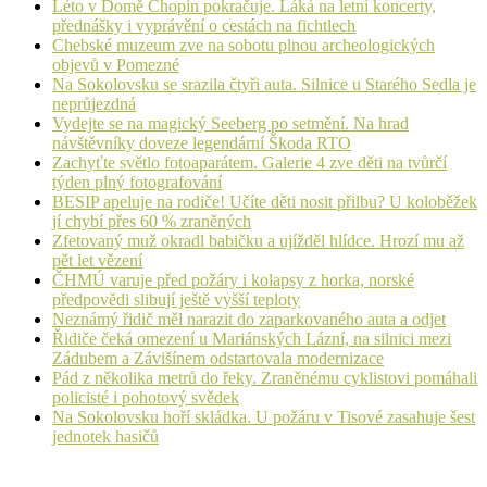
Léto v Domě Chopin pokračuje. Láká na letní koncerty,
přednášky i vyprávění o cestách na fichtlech
Chebské muzeum zve na sobotu plnou archeologických
objevů v Pomezné
Na Sokolovsku se srazila čtyři auta. Silnice u Starého Sedla je
neprůjezdná
Vydejte se na magický Seeberg po setmění. Na hrad
návštěvníky doveze legendární Škoda RTO
Zachyťte světlo fotoaparátem. Galerie 4 zve děti na tvůrčí
týden plný fotografování
BESIP apeluje na rodiče! Učíte děti nosit přilbu? U koloběžek
jí chybí přes 60 % zraněných
Zfetovaný muž okradl babičku a ujížděl hlídce. Hrozí mu až
pět let vězení
ČHMÚ varuje před požáry i kolapsy z horka, norské
předpovědi slibují ještě vyšší teploty
Neznámý řidič měl narazit do zaparkovaného auta a odjet
Řidiče čeká omezení u Mariánských Lázní, na silnici mezi
Zádubem a Závišínem odstartovala modernizace
Pád z několika metrů do řeky. Zraněnému cyklistovi pomáhali
policisté i pohotový svědek
Na Sokolovsku hoří skládka. U požáru v Tisové zasahuje šest
jednotek hasičů