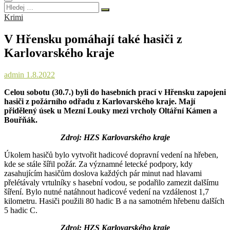
Hledej
…
Krimi
V Hřensku pomáhají také hasiči z
Karlovarského kraje
admin
1.8.2022
Celou sobotu (30.7.) byli do hasebních prací v Hřensku zapojeni
hasiči z požárního odřadu z Karlovarského kraje. Mají
přidělený úsek u Mezní Louky mezi vrcholy Oltářní Kámen a
Bouřňák.
Zdroj: HZS Karlovarského kraje
Úkolem hasičů bylo vytvořit hadicové dopravní vedení na hřeben,
kde se stále šířil požár. Za významné letecké podpory, kdy
zasahujícím hasičům doslova každých pár minut nad hlavami
přelétávaly vrtulníky s hasební vodou, se podařilo zamezit dalšímu
šíření. Bylo nutné natáhnout hadicové vedení na vzdálenost 1,7
kilometru. Hasiči použili 80 hadic B a na samotném hřebenu dalších
5 hadic C.
Zdroj: HZS Karlovarského kraje