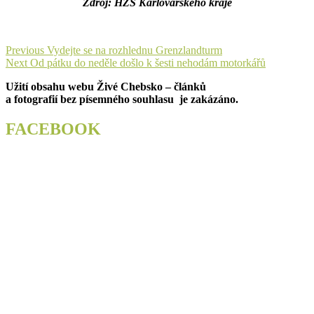
Zdroj: HZS Karlovarského kraje
Navigace
Previous
Previous
Vydejte se na rozhlednu Grenzlandturm
Next
post:
Next
Od pátku do neděle došlo k šesti nehodám motorkářů
pro
post:
Užití obsahu webu Živé Chebsko – článků
příspěvek
a fotografií bez písemného souhlasu je zakázáno.
FACEBOOK