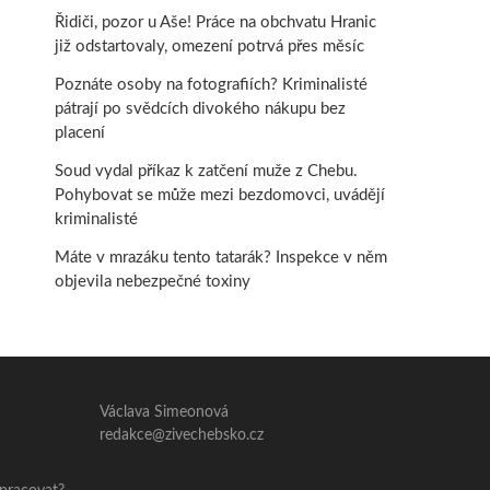
Řidiči, pozor u Aše! Práce na obchvatu Hranic
již odstartovaly, omezení potrvá přes měsíc
Poznáte osoby na fotografiích? Kriminalisté
pátrají po svědcích divokého nákupu bez
placení
Soud vydal příkaz k zatčení muže z Chebu.
Pohybovat se může mezi bezdomovci, uvádějí
kriminalisté
Máte v mrazáku tento tatarák? Inspekce v něm
objevila nebezpečné toxiny
Václava Simeonová
redakce@zivechebsko.cz