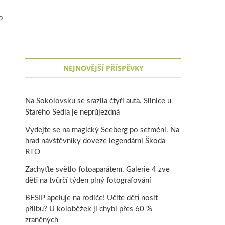
o
NEJNOVĚJŠÍ PŘÍSPĚVKY
Na Sokolovsku se srazila čtyři auta. Silnice u
Starého Sedla je neprůjezdná
Vydejte se na magický Seeberg po setmění. Na
hrad návštěvníky doveze legendární Škoda
RTO
Zachyťte světlo fotoaparátem. Galerie 4 zve
děti na tvůrčí týden plný fotografování
BESIP apeluje na rodiče! Učíte děti nosit
přilbu? U koloběžek jí chybí přes 60 %
zraněných