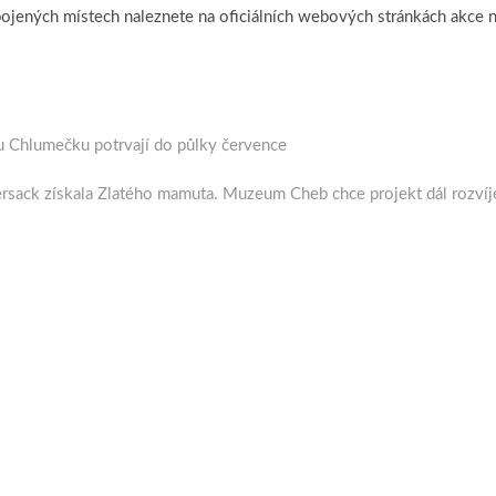
jených místech naleznete na oficiálních webových stránkách akce 
 u Chlumečku potrvají do půlky července
rsack získala Zlatého mamuta. Muzeum Cheb chce projekt dál rozvíj