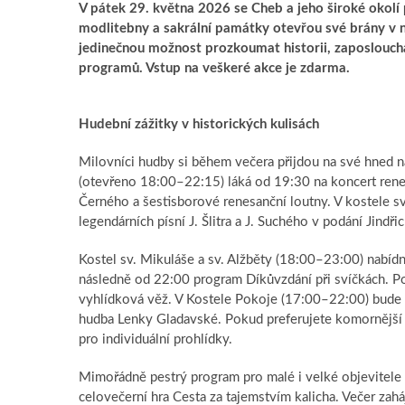
V pátek 29. května 2026 se Cheb a jeho široké okolí p
modlitebny a sakrální památky otevřou své brány v 
jedinečnou možnost prozkoumat historii, zaposloucha
programů. Vstup na veškeré akce je zdarma.
Hudební zážitky v historických kulisách
Milovníci hudby si během večera přijdou na své hned 
(otevřeno 18:00–22:15) láká od 19:30 na koncert rene
Černého a šestisborové renesanční loutny. V kostele s
legendárních písní J. Šlitra a J. Suchého v podání Jindř
Kostel sv. Mikuláše a sv. Alžběty (18:00–23:00) nabíd
následně od 22:00 program Díkůvzdání při svíčkách. P
vyhlídková věž. V Kostele Pokoje (17:00–22:00) bude k
hudba Lenky Gladavské. Pokud preferujete komornější 
pro individuální prohlídky.
Mimořádně pestrý program pro malé i velké objevitele 
celovečerní hra Cesta za tajemstvím kalicha. Večer zah