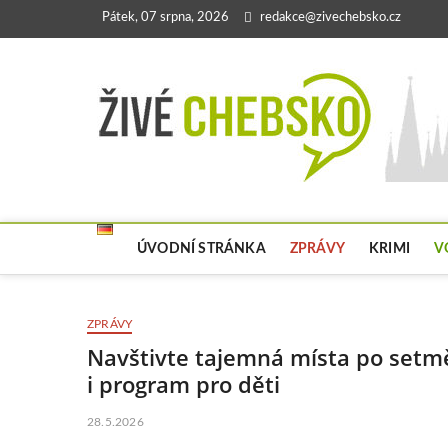
Skip
Pátek, 07 srpna, 2026
redakce@zivechebsko.cz
to
content
ÚVODNÍ STRÁNKA
ZPRÁVY
KRIMI
V
ZPRÁVY
Navštivte tajemná místa po setmě
i program pro děti
28.5.2026