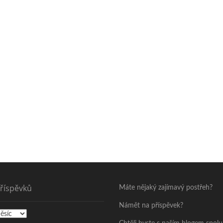
příspěvků
Máte nějaký zajímavý postřeh?
Námět na příspěvek?