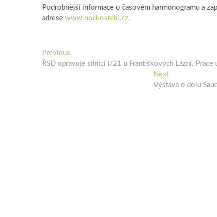
Podrobnější informace o časovém harmonogramu a zapo
adrese
www.nockostelu.cz
.
Navigace
Previous
Previous
post:
ŘSD opravuje silnici I/21 u Františkových Lázní. Práce
pro
Next
Next
příspěvek
post:
Výstava o dolu Saue