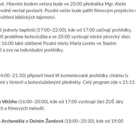
ové. Hlavním bodem večera bude ve 20:00 přednáška Mgr. Aleše
vodně nechal postavit. Pozdní večer bude patřit filmovým projekcím 
větlení biblických tajemství.
 jednoty baptistů (17:00–22:00), kde od 17:00 začínají prohlídky,
:00 proběhne bohoslužba a ve 20:00 vystoupí místní pěvecký sbor.
d 16:00 také oblíbené Poutní místo Maria Loreto ve Starém
a zve na individuální prohlídky.
4:00–21:30) připravil hned tři komentované prohlídky chrámu (v
námí s historií a bohoslužebnými předměty. Celý program zde v 21:15
a Většího
(16:00–20:00), kde od 17:00 vystoupí žáci ZUŠ Járy
h a filmových melodií.
la Archanděla v Dolním Žandově
(18:00–20:30), kde od 19:00