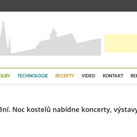
Živé C
V NAŠEM REGIONU 
zivech
OLBY
TECHNOLOGIE
RECEPTY
VIDEO
KONTAKT
RE
ní. Noc kostelů nabídne koncerty, výstav