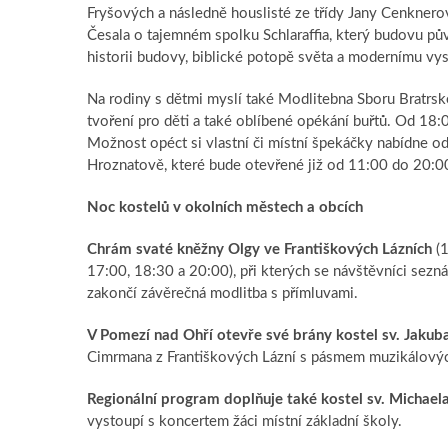
Fryšových a následně houslisté ze třídy Jany Cenkner
Česala o tajemném spolku Schlaraffia, který budovu pů
historii budovy, biblické potopě světa a modernímu vys
Na rodiny s dětmi myslí také Modlitebna Sboru Bratrské
tvoření pro děti a také oblíbené opékání buřtů. Od 18
Možnost opéct si vlastní či místní špekáčky nabídne o
Hroznatově, které bude otevřené již od 11:00 do 20:00 
Noc kostelů v okolních městech a obcích
Chrám svaté kněžny Olgy ve Františkových Lázních
(1
17:00, 18:30 a 20:00), při kterých se návštěvníci sez
zakončí závěrečná modlitba s přímluvami.
V Pomezí nad Ohří otevře své brány kostel sv. Jakub
Cimrmana z Františkových Lázní s pásmem muzikálovýc
Regionální program doplňuje také kostel sv. Michae
vystoupí s koncertem žáci místní základní školy.