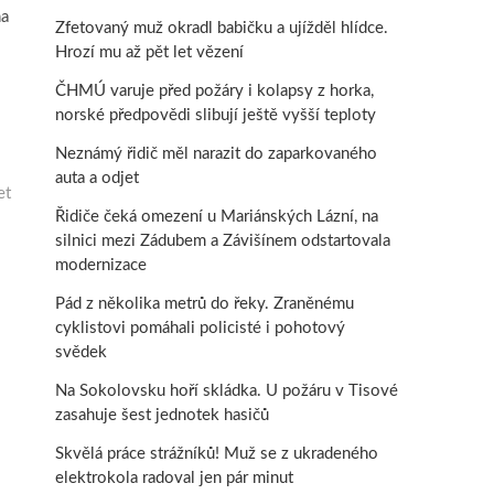
na
Zfetovaný muž okradl babičku a ujížděl hlídce.
Hrozí mu až pět let vězení
ČHMÚ varuje před požáry i kolapsy z horka,
norské předpovědi slibují ještě vyšší teploty
Neznámý řidič měl narazit do zaparkovaného
auta a odjet
et
Řidiče čeká omezení u Mariánských Lázní, na
silnici mezi Zádubem a Závišínem odstartovala
modernizace
Pád z několika metrů do řeky. Zraněnému
cyklistovi pomáhali policisté i pohotový
svědek
Na Sokolovsku hoří skládka. U požáru v Tisové
zasahuje šest jednotek hasičů
Skvělá práce strážníků! Muž se z ukradeného
elektrokola radoval jen pár minut