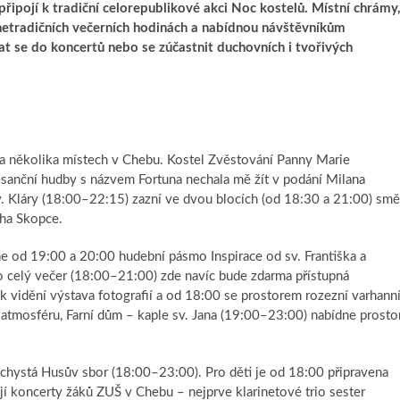
řipojí k tradiční celorepublikové akci Noc kostelů. Místní chrámy
netradičních večerních hodinách a nabídnou návštěvníkům
t se do koncertů nebo se zúčastnit duchovních i tvořivých
na několika místech v Chebu. Kostel Zvěstování Panny Marie
sanční hudby s názvem Fortuna nechala mě žít v podání Milana
v. Kláry (18:00–22:15) zazní ve dvou blocích (od 18:30 a 21:00) sm
icha Skopce.
ne od 19:00 a 20:00 hudební pásmo Inspirace od sv. Františka a
o celý večer (18:00–21:00) zde navíc bude zdarma přístupná
 vidění výstava fotografií a od 18:00 se prostorem rozezní varhann
atmosféru, Farní dům – kaple sv. Jana (19:00–23:00) nabídne prosto
chystá Husův sbor (18:00–23:00). Pro děti je od 18:00 připravena
ájí koncerty žáků ZUŠ v Chebu – nejprve klarinetové trio sester