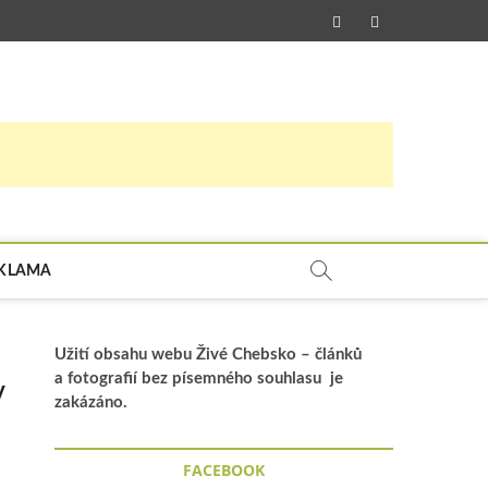
facebook
instagram
hebsko –
SE STÁLE NĚCO DĚJE.
ebsko.cz
KLAMA
Užití obsahu webu Živé Chebsko – článků
a fotografií bez písemného souhlasu je
y
zakázáno.
FACEBOOK