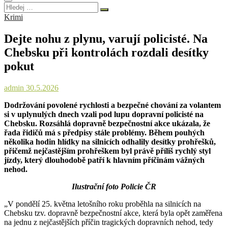
Hledej
…
Krimi
Dejte nohu z plynu, varují policisté. Na
Chebsku při kontrolách rozdali desítky
pokut
admin
30.5.2026
Dodržování povolené rychlosti a bezpečné chování za volantem
si v uplynulých dnech vzali pod lupu dopravní policisté na
Chebsku. Rozsáhlá dopravně bezpečnostní akce ukázala, že
řada řidičů má s předpisy stále problémy. Během pouhých
několika hodin hlídky na silnicích odhalily desítky prohřešků,
přičemž nejčastějším prohřeškem byl právě příliš rychlý styl
jízdy, který dlouhodobě patří k hlavním příčinám vážných
nehod.
Ilustrační foto Policie ČR
„V pondělí 25. května letošního roku proběhla na silnicích na
Chebsku tzv. dopravně bezpečnostní akce, která byla opět zaměřena
na jednu z nejčastějších příčin tragických dopravních nehod, tedy