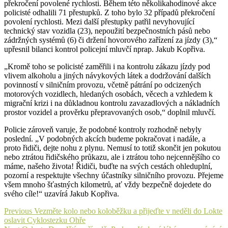
překročení povolené rychlosti. Během této několikahodinové akce
policisté odhalili 71 přestupků. Z toho bylo 32 případů překročení
povolení rychlosti. Mezi další přestupky patřil nevyhovující
technický stav vozidla (23), nepoužití bezpečnostních pásů nebo
zádržných systémů (6) či držení hovorového zařízení za jízdy (3),“
upřesnil bilanci kontrol policejní mluvčí nprap. Jakub Kopřiva.
„Kromě toho se policisté zaměřili i na kontrolu zákazu jízdy pod
vlivem alkoholu a jiných návykových látek a dodržování dalších
povinností v silničním provozu, včetně pátrání po odcizených
motorových vozidlech, hledaných osobách, věcech a vzhledem k
migrační krizi i na důkladnou kontrolu zavazadlových a nákladních
prostor vozidel a prověrku přepravovaných osob,“ doplnil mluvčí.
Policie zároveň varuje, že podobné kontroly rozhodně nebyly
poslední. „V podobných akcích budeme pokračovat i nadále, a
proto řidiči, dejte nohu z plynu. Nemusí to totiž skončit jen pokutou
nebo ztrátou řidičského průkazu, ale i ztrátou toho nejcennějšího co
máme, našeho života! Řidiči, buďte na svých cestách ohleduplní,
pozorní a respektujte všechny účastníky silničního provozu. Přejeme
všem mnoho šťastných kilometrů, ať vždy bezpečně dojedete do
svého cíle!“ uzavírá Jakub Kopřiva.
Navigace
Previous
Previous
Vezměte kolo nebo koloběžku a přijeďte v neděli do Lokte
post:
oslavit Cyklostezku Ohře
pro