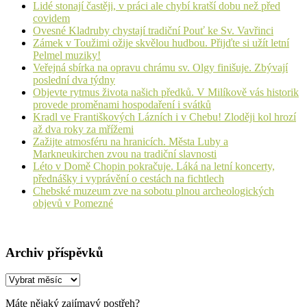
Lidé stonají častěji, v práci ale chybí kratší dobu než před
covidem
Ovesné Kladruby chystají tradiční Pouť ke Sv. Vavřinci
Zámek v Toužimi ožije skvělou hudbou. Přijďte si užít letní
Pelmel muziky!
Veřejná sbírka na opravu chrámu sv. Olgy finišuje. Zbývají
poslední dva týdny
Objevte rytmus života našich předků. V Milíkově vás historik
provede proměnami hospodaření i svátků
Kradl ve Františkových Lázních i v Chebu! Zloději kol hrozí
až dva roky za mřížemi
Zažijte atmosféru na hranicích. Města Luby a
Markneukirchen zvou na tradiční slavnosti
Léto v Domě Chopin pokračuje. Láká na letní koncerty,
přednášky i vyprávění o cestách na fichtlech
Chebské muzeum zve na sobotu plnou archeologických
objevů v Pomezné
Archiv příspěvků
Archiv
příspěvků
Máte nějaký zajímavý postřeh?