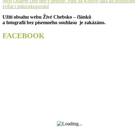
Next
Next
Oslavte Den dětí v přírodě. Park na Kolové láká na poznávání
příspěvek
post:
zvířat i mikroskopování
Užití obsahu webu Živé Chebsko – článků
a fotografií bez písemného souhlasu je zakázáno.
FACEBOOK