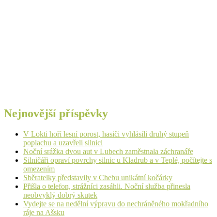
Nejnovější příspěvky
V Lokti hoří lesní porost, hasiči vyhlásili druhý stupeň
poplachu a uzavřeli silnici
Noční srážka dvou aut v Lubech zaměstnala záchranáře
Silničáři opraví povrchy silnic u Kladrub a v Teplé, počítejte s
omezením
Sběratelky představily v Chebu unikátní kočárky
Přišla o telefon, strážníci zasáhli. Noční služba přinesla
neobvyklý dobrý skutek
Vydejte se na nedělní výpravu do nechráněného mokřadního
ráje na Ašsku