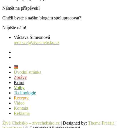
Námět na příspěvek?
Chtěli byste s naším blogem spolupracovat?
Napište nám!
Václava Simeonová
redakce@zivechebsko.cz
facebook
instagram
Úvodní stránka
Zprávy
Krimi
Volby
Technologie
Recepty
Video
Kontakt
Reklama
Živé Chebsko – zivechebsko.cz
| Designed by:
Theme Freesia
|