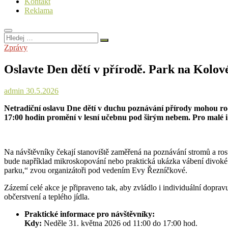
Kontakt
Reklama
Hledej
…
Zprávy
Oslavte Den dětí v přírodě. Park na Kolov
admin
30.5.2026
Netradiční oslavu Dne dětí v duchu poznávání přírody mohou rodi
17:00 hodin promění v lesní učebnu pod širým nebem. Pro malé i v
Na návštěvníky čekají stanoviště zaměřená na poznávání stromů a rostl
bude například mikroskopování nebo praktická ukázka vábení divoké z
parku,“ zvou organizátoři pod vedením Evy Řezníčkové.
Zázemí celé akce je připraveno tak, aby zvládlo i individuální dopr
občerstvení a teplého jídla.
Praktické informace pro návštěvníky:
Kdy:
Neděle 31. května 2026 od 11:00 do 17:00 hod.