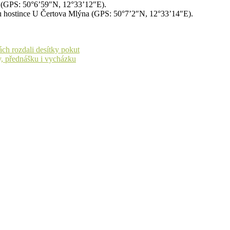
 (GPS: 50°6’59″N, 12°33’12″E).
ci u hostince U Čertova Mlýna (GPS: 50°7’2″N, 12°33’14″E).
ách rozdali desítky pokut
, přednášku i vycházku