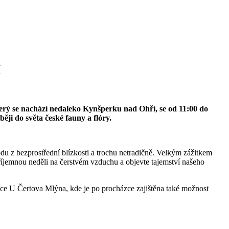
í
terý se nachází nedaleko Kynšperku nad Ohří, se od 11:00 do
ěji do světa české fauny a flóry.
odu z bezprostřední blízkosti a trochu netradičně. Velkým zážitkem
říjemnou neděli na čerstvém vzduchu a objevte tajemství našeho
nce U Čertova Mlýna, kde je po procházce zajištěna také možnost