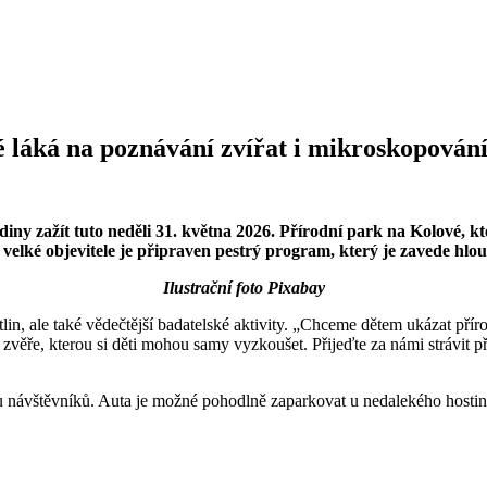
é láká na poznávání zvířat i mikroskopován
ny zažít tuto neděli 31. května 2026. Přírodní park na Kolové, k
elké objevitele je připraven pestrý program, který je zavede hloub
Ilustrační foto Pixabay
in, ale také vědečtější badatelské aktivity. „Chceme dětem ukázat přír
věře, kterou si děti mohou samy vyzkoušet. Přijeďte za námi strávit p
avu návštěvníků. Auta je možné pohodlně zaparkovat u nedalekého hosti