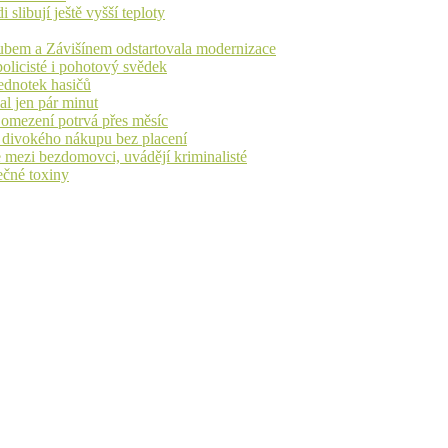
libují ještě vyšší teploty
dubem a Závišínem odstartovala modernizace
olicisté i pohotový svědek
ednotek hasičů
al jen pár minut
, omezení potrvá přes měsíc
h divokého nákupu bez placení
 mezi bezdomovci, uvádějí kriminalisté
ečné toxiny