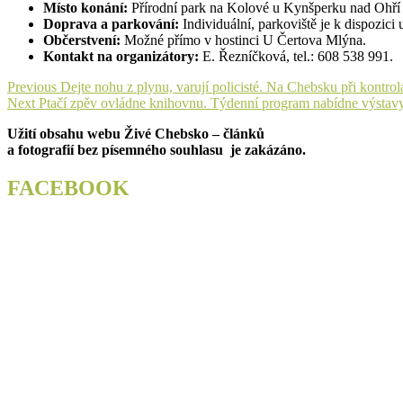
Místo konání:
Přírodní park na Kolové u Kynšperku nad Ohří
Doprava a parkování:
Individuální, parkoviště je k dispozi
Občerstvení:
Možné přímo v hostinci U Čertova Mlýna.
Kontakt na organizátory:
E. Řezníčková, tel.: 608 538 991.
Navigace
Previous
Previous
Dejte nohu z plynu, varují policisté. Na Chebsku při kontrol
Next
post:
Next
Ptačí zpěv ovládne knihovnu. Týdenní program nabídne výstavy
pro
post:
Užití obsahu webu Živé Chebsko – článků
příspěvek
a fotografií bez písemného souhlasu je zakázáno.
FACEBOOK