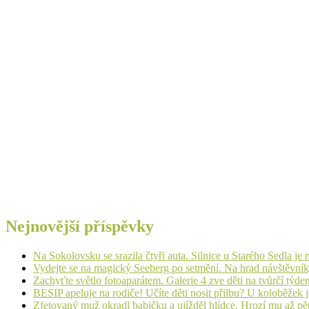
Nejnovější příspěvky
Na Sokolovsku se srazila čtyři auta. Silnice u Starého Sedla je
Vydejte se na magický Seeberg po setmění. Na hrad návštěvn
Zachyťte světlo fotoaparátem. Galerie 4 zve děti na tvůrčí týde
BESIP apeluje na rodiče! Učíte děti nosit přilbu? U koloběžek 
Zfetovaný muž okradl babičku a ujížděl hlídce. Hrozí mu až pět