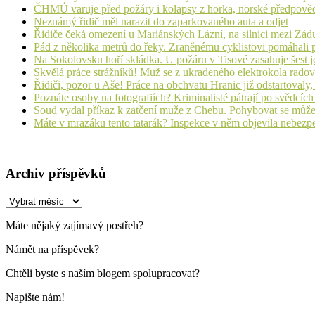
ČHMÚ varuje před požáry i kolapsy z horka, norské předpovědi s
Neznámý řidič měl narazit do zaparkovaného auta a odjet
Řidiče čeká omezení u Mariánských Lázní, na silnici mezi Zá
Pád z několika metrů do řeky. Zraněnému cyklistovi pomáhali p
Na Sokolovsku hoří skládka. U požáru v Tisové zasahuje šest j
Skvělá práce strážníků! Muž se z ukradeného elektrokola radov
Řidiči, pozor u Aše! Práce na obchvatu Hranic již odstartovaly
Poznáte osoby na fotografiích? Kriminalisté pátrají po svědcíc
Soud vydal příkaz k zatčení muže z Chebu. Pohybovat se může
Máte v mrazáku tento tatarák? Inspekce v něm objevila nebezp
Archiv příspěvků
Archiv
příspěvků
Máte nějaký zajímavý postřeh?
Námět na příspěvek?
Chtěli byste s naším blogem spolupracovat?
Napište nám!