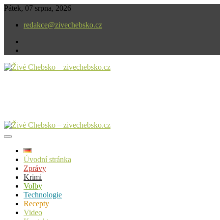
Skip
Pátek, 07 srpna, 2026
to
redakce@zivechebsko.cz
content
facebook
instagram
V našem regionu se stále něco děje.
Živé Chebsko – zivechebsko.cz
Úvodní stránka
Zprávy
Krimi
Volby
Technologie
Recepty
Video