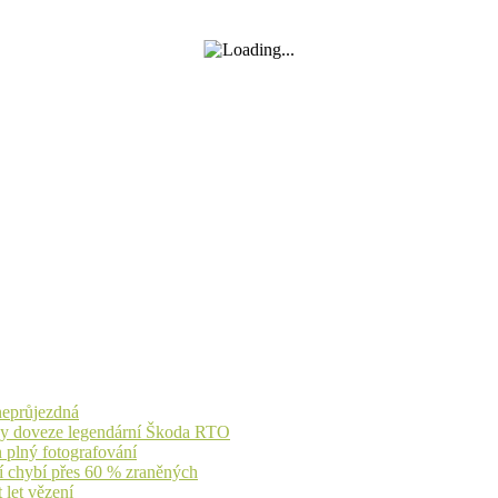
 neprůjezdná
íky doveze legendární Škoda RTO
n plný fotografování
jí chybí přes 60 % zraněných
 let vězení