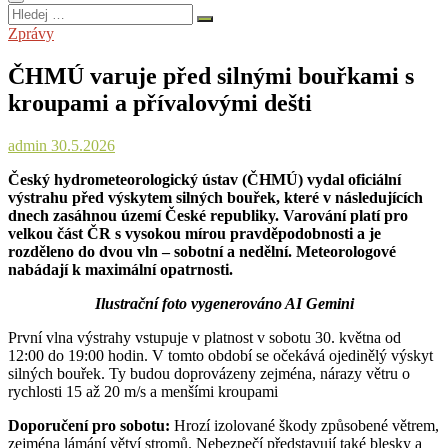
Hledej
…
Zprávy
ČHMÚ varuje před silnými bouřkami s
kroupami a přívalovými dešti
admin
30.5.2026
Český hydrometeorologický ústav (ČHMÚ) vydal oficiální
výstrahu před výskytem silných bouřek, které v následujících
dnech zasáhnou území České republiky. Varování platí pro
velkou část ČR s vysokou mírou pravděpodobnosti a je
rozděleno do dvou vln – sobotní a nedělní. Meteorologové
nabádají k maximální opatrnosti.
Ilustrační foto vygenerováno AI Gemini
První vlna výstrahy vstupuje v platnost v sobotu 30. května od
12:00 do 19:00 hodin. V tomto období se očekává ojedinělý výskyt
silných bouřek. Ty budou doprovázeny zejména, nárazy větru o
rychlosti 15 až 20 m/s a menšími kroupami
Doporučení pro sobotu:
Hrozí izolované škody způsobené větrem,
zejména lámání větví stromů. Nebezpečí představují také blesky a