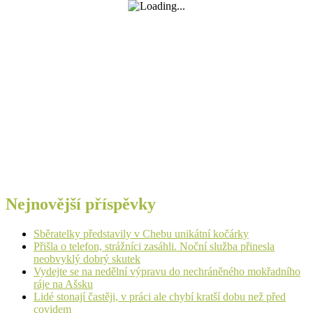
Nejnovější příspěvky
Sběratelky představily v Chebu unikátní kočárky
Přišla o telefon, strážníci zasáhli. Noční služba přinesla
neobvyklý dobrý skutek
Vydejte se na nedělní výpravu do nechráněného mokřadního
ráje na Ašsku
Lidé stonají častěji, v práci ale chybí kratší dobu než před
covidem