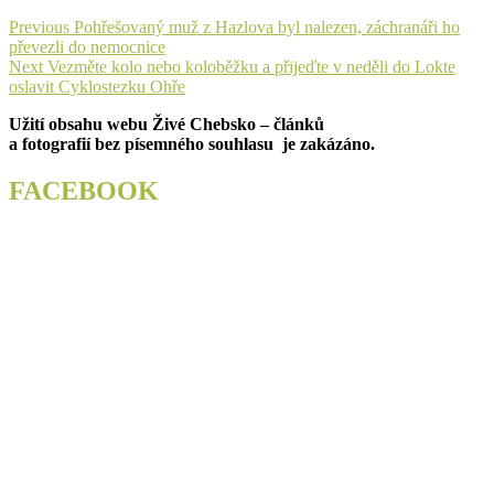
Navigace
Previous
Previous
Pohřešovaný muž z Hazlova byl nalezen, záchranáři ho
post:
převezli do nemocnice
pro
Next
Next
Vezměte kolo nebo koloběžku a přijeďte v neděli do Lokte
příspěvek
post:
oslavit Cyklostezku Ohře
Užití obsahu webu Živé Chebsko – článků
a fotografií bez písemného souhlasu je zakázáno.
FACEBOOK