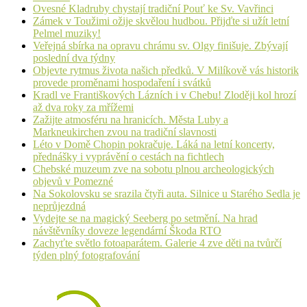
Ovesné Kladruby chystají tradiční Pouť ke Sv. Vavřinci
Zámek v Toužimi ožije skvělou hudbou. Přijďte si užít letní
Pelmel muziky!
Veřejná sbírka na opravu chrámu sv. Olgy finišuje. Zbývají
poslední dva týdny
Objevte rytmus života našich předků. V Milíkově vás historik
provede proměnami hospodaření i svátků
Kradl ve Františkových Lázních i v Chebu! Zloději kol hrozí
až dva roky za mřížemi
Zažijte atmosféru na hranicích. Města Luby a
Markneukirchen zvou na tradiční slavnosti
Léto v Domě Chopin pokračuje. Láká na letní koncerty,
přednášky i vyprávění o cestách na fichtlech
Chebské muzeum zve na sobotu plnou archeologických
objevů v Pomezné
Na Sokolovsku se srazila čtyři auta. Silnice u Starého Sedla je
neprůjezdná
Vydejte se na magický Seeberg po setmění. Na hrad
návštěvníky doveze legendární Škoda RTO
Zachyťte světlo fotoaparátem. Galerie 4 zve děti na tvůrčí
týden plný fotografování