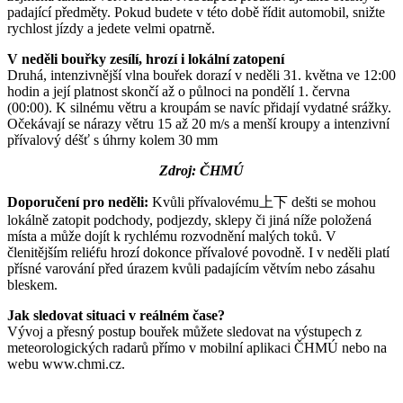
padající předměty. Pokud budete v této době řídit automobil, snižte
rychlost jízdy a jedete velmi opatrně.
V neděli bouřky zesílí, hrozí i lokální zatopení
Druhá, intenzivnější vlna bouřek dorazí v neděli 31. května ve 12:00
hodin a její platnost skončí až o půlnoci na pondělí 1. června
(00:00). K silnému větru a kroupám se navíc přidají vydatné srážky.
Očekávají se nárazy větru 15 až 20 m/s a menší kroupy a intenzivní
přívalový déšť s úhrny kolem 30 mm
Zdroj: ČHMÚ
Doporučení pro neděli:
Kvůli přívalovému上下 dešti se mohou
lokálně zatopit podchody, podjezdy, sklepy či jiná níže položená
místa a může dojít k rychlému rozvodnění malých toků. V
členitějším reliéfu hrozí dokonce přívalové povodně. I v neděli platí
přísné varování před úrazem kvůli padajícím větvím nebo zásahu
bleskem.
Jak sledovat situaci v reálném čase?
Vývoj a přesný postup bouřek můžete sledovat na výstupech z
meteorologických radarů přímo v mobilní aplikaci ČHMÚ nebo na
webu www.chmi.cz.