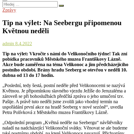
Hledej
…
Zprávy
Tip na výlet: Na Seebergu připomenou
Květnou neděli
admin
8.4.2022
Tip na výlet: Vkročte s námi do Velikonočního týdne! Tak zní
pobídka pracovníků Městského muzea Františkovy Lázně.
Akce bude zaměřena na téma Velikonoc a jim předcházejícího
postního období. Brány hradu Seeberg se otevřou v neděli 10.
dubna od 13 do 17 hodin.
„Poslední, tedy šestá, postní neděle před Velikonocemi se nazývá
Květnou. Je připomínkou slavného vjezdu Ježíše do Jeruzaléma a
zároveň se při bohoslužbách předčítá zpráva o jeho umučení tzv.
Pašije. A právě tuto neděli jsme zvolili jako vhodný termín na
uspořádání první akce na hradě Seeberg v nové sezóně“, uvedla
Petra Polívková z Městského muzea Františkovy Lázně.
„Odpolední program „Květná neděle na Seebergu“ návštěvníky
naladí na nadcházející Velikonoční svátky. Věnovat se ale budeme
také postnímu období, na které Velikonoce navazují. Přichystány