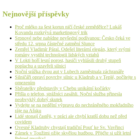
Nejnovější příspěvky
Proč mléko za šest korun ničí české zemědělce? Lukáš
Kovanda rozkrývá marketingový trik
Srpnové nebe nabídne nevšední podívanou: Česko čeká ve
středu 12. srpna částečné zatmění Slunce
Zemřel Vladimír Páral. Odešel literární elegán, který svými
romány vystihl technologii lidských vztahů
V Lokti hoří lesní porost, hasiči vyhlásili druhý stupeň
poplachu a uzavřeli silnici
Noční srážka dvou aut v Lubech zaměstnala záchranáře
Silničáři opraví povrchy silnic u Kladrub a v Teplé, počítejte s
omezením
Sběratelky představily v Chebu unikátní kočárky
Přišla o telefon, strážníci zasáhli. Noční služba přinesla
neobvyklý dobrý skutek
Vydejte se na nedělní výpravu do nechráněného mokřadního
ráje na Ašsku
Lidé stonají častěji, v práci ale chybí kratší dobu než před
covidem
Ovesné Kladruby chystají tradiční Pouť ke Sv. Vavřinci
Zámek v Toužimi ožije skvělou hudbou. Přijďte si užít letní
Pelmel muziky!