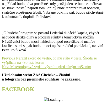
například budou dva prostřené stoly, jenž jeden se bude zaměřovat
na stravu postní, naproti tomu druhý bude reprezentovat bohatou,
svátečně prostřenou tabuli. Vybrané pokrmy pak budou přichystané
k ochutnání“, doplnila Polívková.
„O hudební program se postará Ledecká dudácká kapela, chybět
nebudou dětské dílny a prodejní stánky s tematickým zbožím.
Návštěvníci budou moci nahlédnout pod ruce šikovné malířce
kraslic a sami si pak budou moci uplést tradiční pomlázku“, uzavírá
Petra Polívková.
Navigace
Previous
Previous
Narazil skoro do všeho, co mu stálo v cestě. Škoda se
post:
vyšplhala na 430 tisíc korun
pro
Next
Next
Meteorologové vydali výstrahu před silným sněžením
příspěvek
post:
Užití obsahu webu Živé Chebsko – článků
a fotografií bez písemného souhlasu je zakázáno.
FACEBOOK