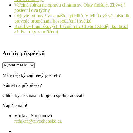
Veřejná sbírka na opravu chrámu sv. Olgy finišuje. Zbývají
poslední dva týdny
Objevte rytmus života našich předků. V Milíkově vás historik
provede proměnami hospodaření i svátků
Kradl ve Františkových Lázních i v Chebu! Zloději kol hrozí
až dva roky za mřížemi
Archiv příspěvků
Archiv
příspěvků
Máte nějaký zajímavý postřeh?
Námět na příspěvek?
Chtěli byste s naším blogem spolupracovat?
Napište nám!
Václava Simeonová
redakce@zivechebsko.cz
facebook