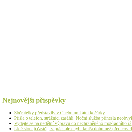
Nejnovější příspěvky
Sběratelky představily v Chebu unikátní kočárky
Přišla o telefon, strážníci zasáhli. Noční služba přinesla neobv
Vydejte se na nedělní výpravu do nechráněného mokřadního rá
Lidé stonají častěji, v práci ale chybí kratší dobu než před cov