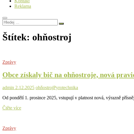
Kontakt
Reklama
Hledej
…
Štítek:
ohňostroj
Zprávy
Obce získaly bič na ohňostroje, nová pravi
admin
2.12.2025
ohňostroj
Pyrotechnika
Od pondělí 1. prosince 2025, vstupují v platnost nová, výrazně přísně
Obce
Čtěte více
získaly
bič
na
Zprávy
ohňostroje,