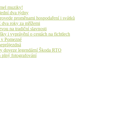
lmel muziky!
lední dva týdny
 provede proměnami hospodaření i svátků
ž dva roky za mřížemi
vou na tradiční slavnosti
ky i vyprávění o cestách na fichtlech
ů v Pomezné
 neprůjezdná
íky doveze legendární Škoda RTO
n plný fotografování