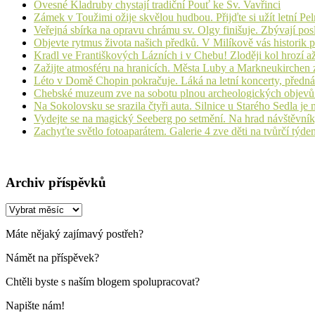
Ovesné Kladruby chystají tradiční Pouť ke Sv. Vavřinci
Zámek v Toužimi ožije skvělou hudbou. Přijďte si užít letní Pe
Veřejná sbírka na opravu chrámu sv. Olgy finišuje. Zbývají pos
Objevte rytmus života našich předků. V Milíkově vás historik
Kradl ve Františkových Lázních i v Chebu! Zloději kol hrozí a
Zažijte atmosféru na hranicích. Města Luby a Markneukirchen z
Léto v Domě Chopin pokračuje. Láká na letní koncerty, přednáš
Chebské muzeum zve na sobotu plnou archeologických objev
Na Sokolovsku se srazila čtyři auta. Silnice u Starého Sedla je
Vydejte se na magický Seeberg po setmění. Na hrad návštěvn
Zachyťte světlo fotoaparátem. Galerie 4 zve děti na tvůrčí týde
Archiv příspěvků
Archiv
příspěvků
Máte nějaký zajímavý postřeh?
Námět na příspěvek?
Chtěli byste s naším blogem spolupracovat?
Napište nám!