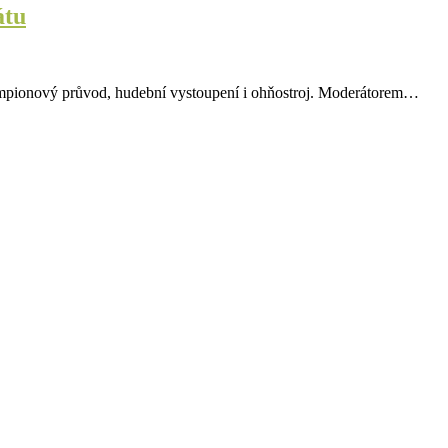
átu
ampionový průvod, hudební vystoupení i ohňostroj. Moderátorem…