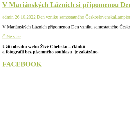
V Mariánských Lázních si připomenou Den
ministerstvo
admin
26.10.2022
Den vzniku samostatného Československa
Lampio
V Mariánských Lázních připomenou Den vzniku samostatného Českosl
V
Čtěte více
Mariánských
Užití obsahu webu Živé Chebsko – článků
Lázních
a fotografií bez písemného souhlasu je zakázáno.
si
připomenou
Den
FACEBOOK
vzniku
samostatného
Československého
státu