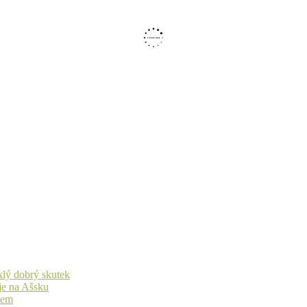
yklý dobrý skutek
je na Ašsku
idem