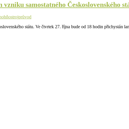
 vzniku samostatného Československého st
n
ohňostroj
průvod
ovenského státu. Ve čtvrtek 27. října bude od 18 hodin přichystán l