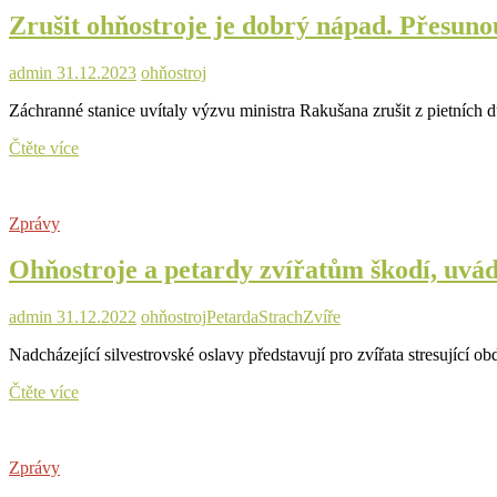
nová
Zrušit ohňostroje je dobrý nápad. Přesuno
pravidla
zpřísňují
i
admin
31.12.2023
ohňostroj
nákup
na
Záchranné stanice uvítaly výzvu ministra Rakušana zrušit z pietníc
internetu
Zrušit
Čtěte více
ohňostroje
je
dobrý
Zprávy
nápad.
Přesunout
Ohňostroje a petardy zvířatům škodí, uvád
je
na
jaro
admin
31.12.2022
ohňostroj
Petarda
Strach
Zvíře
je
nápad
Nadcházející silvestrovské oslavy představují pro zvířata stresující 
nesmírně
hloupý
Ohňostroje
Čtěte více
a
petardy
zvířatům
Zprávy
škodí,
uvádí