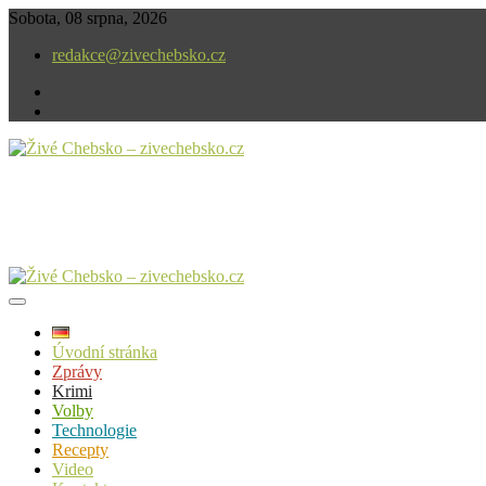
Skip
Sobota, 08 srpna, 2026
to
redakce@zivechebsko.cz
content
facebook
instagram
V našem regionu se stále něco děje.
Živé Chebsko – zivechebsko.cz
Úvodní stránka
Zprávy
Krimi
Volby
Technologie
Recepty
Video