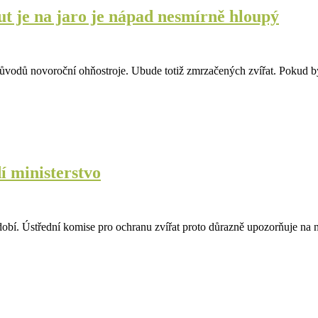
ut je na jaro je nápad nesmírně hloupý
h důvodů novoroční ohňostroje. Ubude totiž zmrzačených zvířat. Pokud
í ministerstvo
období. Ústřední komise pro ochranu zvířat proto důrazně upozorňuje na