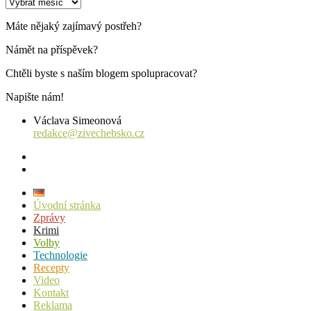
Archiv
příspěvků
Máte nějaký zajímavý postřeh?
Námět na příspěvek?
Chtěli byste s naším blogem spolupracovat?
Napište nám!
Václava Simeonová
redakce@zivechebsko.cz
facebook
instagram
Úvodní stránka
Zprávy
Krimi
Volby
Technologie
Recepty
Video
Kontakt
Reklama