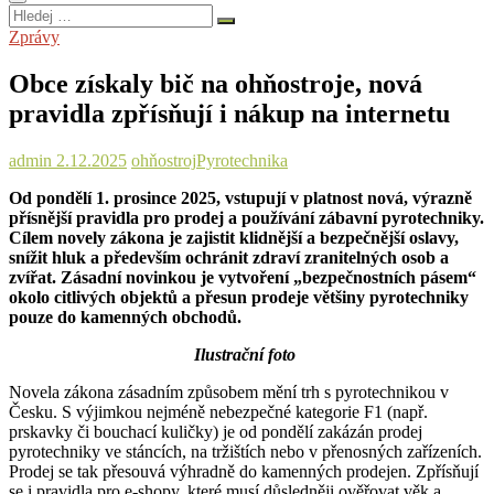
Hledej
…
Zprávy
Obce získaly bič na ohňostroje, nová
pravidla zpřísňují i nákup na internetu
admin
2.12.2025
ohňostroj
Pyrotechnika
Od pondělí 1. prosince 2025, vstupují v platnost nová, výrazně
přísnější pravidla pro prodej a používání zábavní pyrotechniky.
Cílem novely zákona je zajistit klidnější a bezpečnější oslavy,
snížit hluk a především ochránit zdraví zranitelných osob a
zvířat. Zásadní novinkou je vytvoření „bezpečnostních pásem“
okolo citlivých objektů a přesun prodeje většiny pyrotechniky
pouze do kamenných obchodů.
Ilustrační foto
Novela zákona zásadním způsobem mění trh s pyrotechnikou v
Česku. S výjimkou nejméně nebezpečné kategorie F1 (např.
prskavky či bouchací kuličky) je od pondělí zakázán prodej
pyrotechniky ve stáncích, na tržištích nebo v přenosných zařízeních.
Prodej se tak přesouvá výhradně do kamenných prodejen. Zpřísňují
se i pravidla pro e-shopy, které musí důsledněji ověřovat věk a