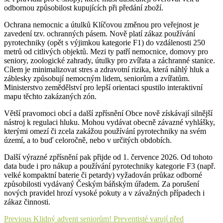
odbornou způsobilost kupujících při předání zboží.
Ochrana nemocnic a útulků Klíčovou změnou pro veřejnost je
zavedení tzv. ochranných pásem. Nově platí zákaz používání
pyrotechniky (opět s výjimkou kategorie F1) do vzdálenosti 250
metrů od citlivých objektů. Mezi ty patří nemocnice, domovy pro
seniory, zoologické zahrady, útulky pro zvířata a záchranné stanice.
Cílem je minimalizovat stres a zdravotní rizika, která náhlý hluk a
záblesky způsobují nemocným lidem, seniorům a zvířatům.
Ministerstvo zemědělství pro lepší orientaci spustilo interaktivní
mapu těchto zakázaných zón.
Větší pravomoci obcí a další zpřísnění Obce nově získávají silnější
nástroj k regulaci hluku. Mohou vydávat obecně závazné vyhlášky,
kterými omezí či zcela zakážou používání pyrotechniky na svém
území, a to buď celoročně, nebo v určitých obdobích.
Další výrazné zpřísnění pak přijde od 1. července 2026. Od tohoto
data bude i pro nákup a používání pyrotechniky kategorie F3 (např.
velké kompaktní baterie či petardy) vyžadován průkaz odborné
způsobilosti vydávaný Českým báňským úřadem. Za porušení
nových pravidel hrozí vysoké pokuty a v závažných případech i
zákaz činnosti.
Navigace
Previous
Previous
Klidný advent seniorům! Preventisté varují před