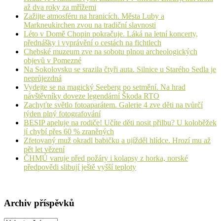
až dva roky za mřížemi
Zažijte atmosféru na hranicích. Města Luby a
Markneukirchen zvou na tradiční slavnosti
Léto v Domě Chopin pokračuje. Láká na letní koncerty,
přednášky i vyprávění o cestách na fichtlech
Chebské muzeum zve na sobotu plnou archeologických
objevů v Pomezné
Na Sokolovsku se srazila čtyři auta. Silnice u Starého Sedla je
neprůjezdná
Vydejte se na magický Seeberg po setmění. Na hrad
návštěvníky doveze legendární Škoda RTO
Zachyťte světlo fotoaparátem. Galerie 4 zve děti na tvůrčí
týden plný fotografování
BESIP apeluje na rodiče! Učíte děti nosit přilbu? U koloběžek
jí chybí přes 60 % zraněných
Zfetovaný muž okradl babičku a ujížděl hlídce. Hrozí mu až
pět let vězení
ČHMÚ varuje před požáry i kolapsy z horka, norské
předpovědi slibují ještě vyšší teploty
Archiv příspěvků