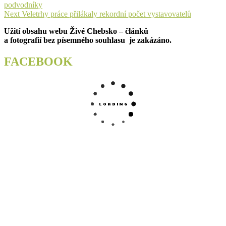
post:
podvodníky
pro
Next
Next
Veletrhy práce přilákaly rekordní počet vystavovatelů
příspěvek
post:
Užití obsahu webu Živé Chebsko – článků
a fotografií bez písemného souhlasu je zakázáno.
FACEBOOK