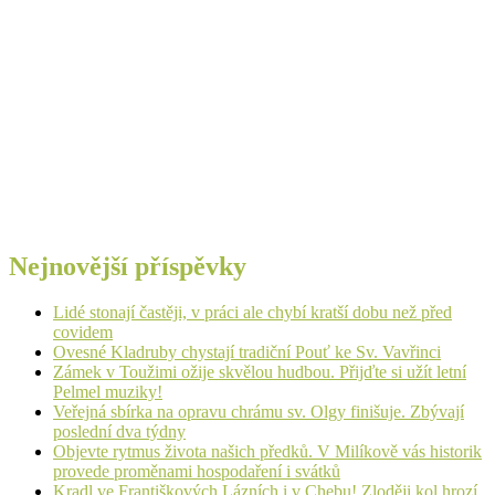
Nejnovější příspěvky
Lidé stonají častěji, v práci ale chybí kratší dobu než před
covidem
Ovesné Kladruby chystají tradiční Pouť ke Sv. Vavřinci
Zámek v Toužimi ožije skvělou hudbou. Přijďte si užít letní
Pelmel muziky!
Veřejná sbírka na opravu chrámu sv. Olgy finišuje. Zbývají
poslední dva týdny
Objevte rytmus života našich předků. V Milíkově vás historik
provede proměnami hospodaření i svátků
Kradl ve Františkových Lázních i v Chebu! Zloději kol hrozí