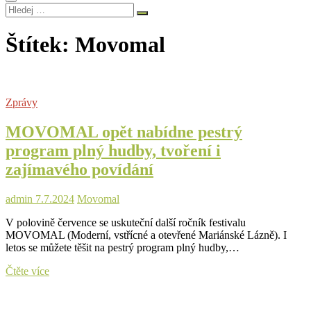
Hledej
…
Štítek:
Movomal
Zprávy
MOVOMAL opět nabídne pestrý
program plný hudby, tvoření i
zajímavého povídání
admin
7.7.2024
Movomal
V polovině července se uskuteční další ročník festivalu
MOVOMAL (Moderní, vstřícné a otevřené Mariánské Lázně). I
letos se můžete těšit na pestrý program plný hudby,…
MOVOMAL
Čtěte více
opět
nabídne
pestrý