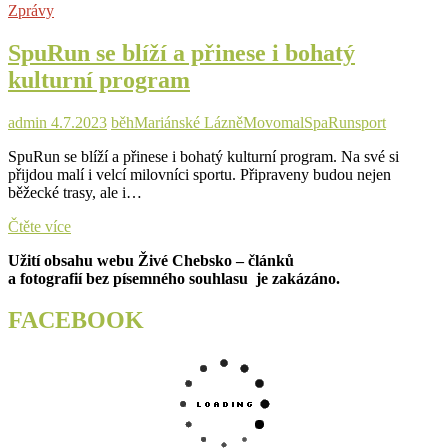
Zprávy
program
plný
SpuRun se blíží a přinese i bohatý
hudby,
tvoření
kulturní program
i
zajímavého
povídání
admin
4.7.2023
běh
Mariánské Lázně
Movomal
SpaRun
sport
SpuRun se blíží a přinese i bohatý kulturní program. Na své si
přijdou malí i velcí milovníci sportu. Připraveny budou nejen
běžecké trasy, ale i…
SpuRun
Čtěte více
se
Užití obsahu webu Živé Chebsko – článků
blíží
a fotografií bez písemného souhlasu je zakázáno.
a
přinese
i
FACEBOOK
bohatý
kulturní
program