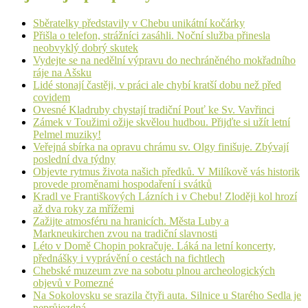
Sběratelky představily v Chebu unikátní kočárky
Přišla o telefon, strážníci zasáhli. Noční služba přinesla
neobvyklý dobrý skutek
Vydejte se na nedělní výpravu do nechráněného mokřadního
ráje na Ašsku
Lidé stonají častěji, v práci ale chybí kratší dobu než před
covidem
Ovesné Kladruby chystají tradiční Pouť ke Sv. Vavřinci
Zámek v Toužimi ožije skvělou hudbou. Přijďte si užít letní
Pelmel muziky!
Veřejná sbírka na opravu chrámu sv. Olgy finišuje. Zbývají
poslední dva týdny
Objevte rytmus života našich předků. V Milíkově vás historik
provede proměnami hospodaření i svátků
Kradl ve Františkových Lázních i v Chebu! Zloději kol hrozí
až dva roky za mřížemi
Zažijte atmosféru na hranicích. Města Luby a
Markneukirchen zvou na tradiční slavnosti
Léto v Domě Chopin pokračuje. Láká na letní koncerty,
přednášky i vyprávění o cestách na fichtlech
Chebské muzeum zve na sobotu plnou archeologických
objevů v Pomezné
Na Sokolovsku se srazila čtyři auta. Silnice u Starého Sedla je
neprůjezdná