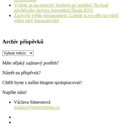
Vydejte se na magický Seeberg po setmění. Na hrad
návštěvníky doveze legendární Škoda RTO
Zachyťte světlo fotoaparátem. Galerie 4 zve děti na tvůrčí
týden plný fotografování
Archiv příspěvků
Archiv
příspěvků
Máte nějaký zajímavý postřeh?
Námět na příspěvek?
Chtěli byste s naším blogem spolupracovat?
Napište nám!
Václava Simeonová
redakce@zivechebsko.cz
facebook
instagram