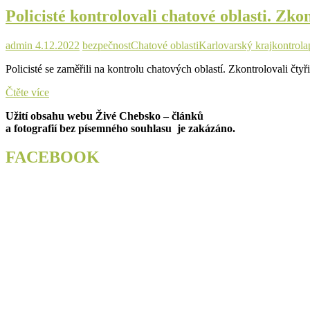
se
Policisté kontrolovali chatové oblasti. Zko
také
na
vodní
admin
4.12.2022
bezpečnost
Chatové oblasti
Karlovarský kraj
kontrola
nádrž
Policisté se zaměřili na kontrolu chatových oblastí. Zkontrolovali čt
Policisté
Čtěte více
kontrolovali
Užití obsahu webu Živé Chebsko – článků
chatové
a fotografií bez písemného souhlasu je zakázáno.
oblasti.
Zkontrolovali
skoro
FACEBOOK
čtyři
stovky
objektů
i
zahrad