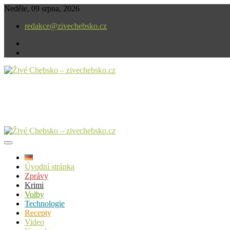
Skip
Neděle, 09 srpna, 2026
to
redakce@zivechebsko.cz
content
facebook
instagram
V našem regionu se stále něco děje.
Živé Chebsko – zivechebsko.cz
Úvodní stránka
Zprávy
Krimi
Volby
Technologie
Recepty
Video