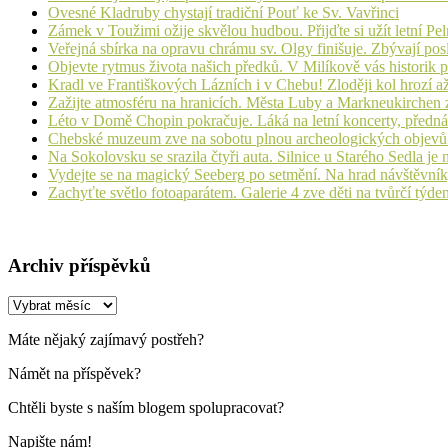
Ovesné Kladruby chystají tradiční Pouť ke Sv. Vavřinci
Zámek v Toužimi ožije skvělou hudbou. Přijďte si užít letní Pe
Veřejná sbírka na opravu chrámu sv. Olgy finišuje. Zbývají pos
Objevte rytmus života našich předků. V Milíkově vás historik
Kradl ve Františkových Lázních i v Chebu! Zloději kol hrozí a
Zažijte atmosféru na hranicích. Města Luby a Markneukirchen z
Léto v Domě Chopin pokračuje. Láká na letní koncerty, přednáš
Chebské muzeum zve na sobotu plnou archeologických objev
Na Sokolovsku se srazila čtyři auta. Silnice u Starého Sedla je
Vydejte se na magický Seeberg po setmění. Na hrad návštěvn
Zachyťte světlo fotoaparátem. Galerie 4 zve děti na tvůrčí týde
Archiv příspěvků
Archiv
příspěvků
Máte nějaký zajímavý postřeh?
Námět na příspěvek?
Chtěli byste s naším blogem spolupracovat?
Napište nám!