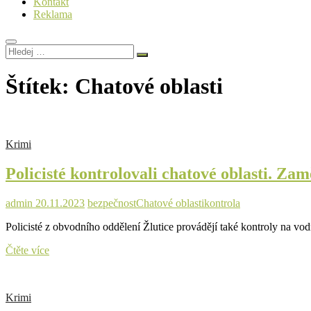
Kontakt
Reklama
Hledej
…
Štítek:
Chatové oblasti
Krimi
Policisté kontrolovali chatové oblasti. Zam
admin
20.11.2023
bezpečnost
Chatové oblasti
kontrola
Policisté z obvodního oddělení Žlutice provádějí také kontroly na vo
Policisté
Čtěte více
kontrolovali
chatové
oblasti.
Krimi
Zaměřili