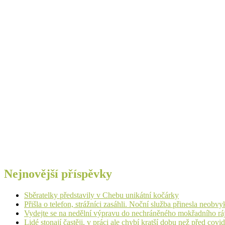
Nejnovější příspěvky
Sběratelky představily v Chebu unikátní kočárky
Přišla o telefon, strážníci zasáhli. Noční služba přinesla neobv
Vydejte se na nedělní výpravu do nechráněného mokřadního rá
Lidé stonají častěji, v práci ale chybí kratší dobu než před cov