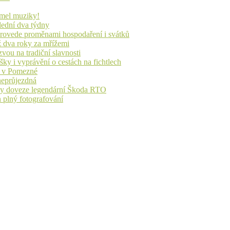
lmel muziky!
lední dva týdny
 provede proměnami hospodaření i svátků
ž dva roky za mřížemi
vou na tradiční slavnosti
ky i vyprávění o cestách na fichtlech
ů v Pomezné
 neprůjezdná
íky doveze legendární Škoda RTO
n plný fotografování