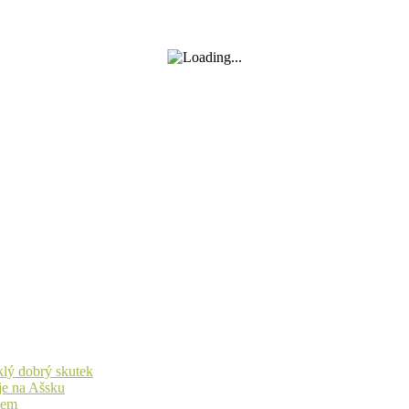
yklý dobrý skutek
je na Ašsku
idem