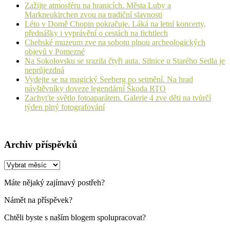
Zažijte atmosféru na hranicích. Města Luby a
Markneukirchen zvou na tradiční slavnosti
Léto v Domě Chopin pokračuje. Láká na letní koncerty,
přednášky i vyprávění o cestách na fichtlech
Chebské muzeum zve na sobotu plnou archeologických
objevů v Pomezné
Na Sokolovsku se srazila čtyři auta. Silnice u Starého Sedla je
neprůjezdná
Vydejte se na magický Seeberg po setmění. Na hrad
návštěvníky doveze legendární Škoda RTO
Zachyťte světlo fotoaparátem. Galerie 4 zve děti na tvůrčí
týden plný fotografování
Archiv příspěvků
Archiv
příspěvků
Máte nějaký zajímavý postřeh?
Námět na příspěvek?
Chtěli byste s naším blogem spolupracovat?