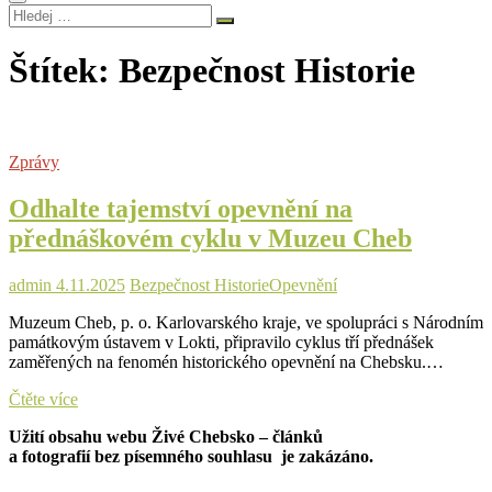
Hledej
…
Štítek:
Bezpečnost Historie
Zprávy
Odhalte tajemství opevnění na
přednáškovém cyklu v Muzeu Cheb
admin
4.11.2025
Bezpečnost Historie
Opevnění
Muzeum Cheb, p. o. Karlovarského kraje, ve spolupráci s Národním
památkovým ústavem v Lokti, připravilo cyklus tří přednášek
zaměřených na fenomén historického opevnění na Chebsku.…
Odhalte
Čtěte více
tajemství
Užití obsahu webu Živé Chebsko – článků
opevnění
a fotografií bez písemného souhlasu je zakázáno.
na
přednáškovém