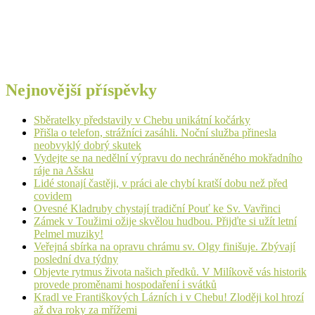
Nejnovější příspěvky
Sběratelky představily v Chebu unikátní kočárky
Přišla o telefon, strážníci zasáhli. Noční služba přinesla
neobvyklý dobrý skutek
Vydejte se na nedělní výpravu do nechráněného mokřadního
ráje na Ašsku
Lidé stonají častěji, v práci ale chybí kratší dobu než před
covidem
Ovesné Kladruby chystají tradiční Pouť ke Sv. Vavřinci
Zámek v Toužimi ožije skvělou hudbou. Přijďte si užít letní
Pelmel muziky!
Veřejná sbírka na opravu chrámu sv. Olgy finišuje. Zbývají
poslední dva týdny
Objevte rytmus života našich předků. V Milíkově vás historik
provede proměnami hospodaření i svátků
Kradl ve Františkových Lázních i v Chebu! Zloději kol hrozí
až dva roky za mřížemi