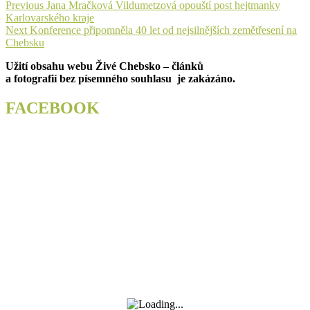
Navigace
Previous
Previous
Jana Mračková Vildumetzová opouští post hejtmanky
post:
Karlovarského kraje
pro
Next
Next
Konference připomněla 40 let od nejsilnějších zemětřesení na
příspěvek
post:
Chebsku
Užití obsahu webu Živé Chebsko – článků
a fotografií bez písemného souhlasu je zakázáno.
FACEBOOK