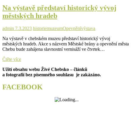
cyklu
Na výstavě představí historický vývoj
v
Muzeu
městských hradeb
Cheb
admin
7.3.2023
historie
muzeum
Opevnění
výstava
Na výstavě v chebském muzeu představí historický vývoj
městských hradeb. Akce s názvem Městské brány a opevnění města
Chebu bude zahájena slavnostní vernisáží ve čtvrtek…
Na
Čtěte více
výstavě
Užití obsahu webu Živé Chebsko – článků
představí
a fotografií bez písemného souhlasu je zakázáno.
historický
vývoj
městských
FACEBOOK
hradeb