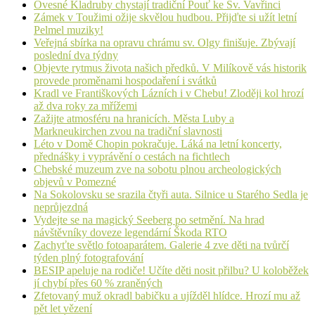
Ovesné Kladruby chystají tradiční Pouť ke Sv. Vavřinci
Zámek v Toužimi ožije skvělou hudbou. Přijďte si užít letní
Pelmel muziky!
Veřejná sbírka na opravu chrámu sv. Olgy finišuje. Zbývají
poslední dva týdny
Objevte rytmus života našich předků. V Milíkově vás historik
provede proměnami hospodaření i svátků
Kradl ve Františkových Lázních i v Chebu! Zloději kol hrozí
až dva roky za mřížemi
Zažijte atmosféru na hranicích. Města Luby a
Markneukirchen zvou na tradiční slavnosti
Léto v Domě Chopin pokračuje. Láká na letní koncerty,
přednášky i vyprávění o cestách na fichtlech
Chebské muzeum zve na sobotu plnou archeologických
objevů v Pomezné
Na Sokolovsku se srazila čtyři auta. Silnice u Starého Sedla je
neprůjezdná
Vydejte se na magický Seeberg po setmění. Na hrad
návštěvníky doveze legendární Škoda RTO
Zachyťte světlo fotoaparátem. Galerie 4 zve děti na tvůrčí
týden plný fotografování
BESIP apeluje na rodiče! Učíte děti nosit přilbu? U koloběžek
jí chybí přes 60 % zraněných
Zfetovaný muž okradl babičku a ujížděl hlídce. Hrozí mu až
pět let vězení