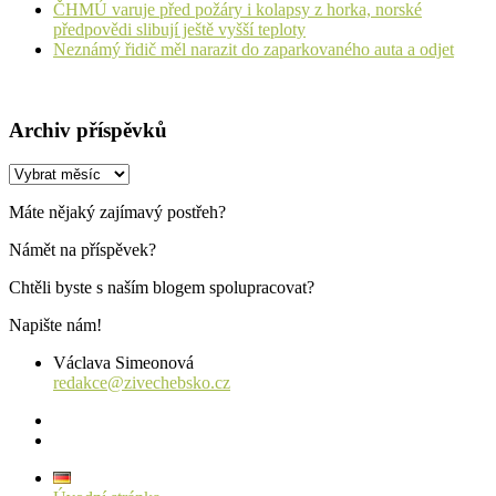
ČHMÚ varuje před požáry i kolapsy z horka, norské
předpovědi slibují ještě vyšší teploty
Neznámý řidič měl narazit do zaparkovaného auta a odjet
Archiv příspěvků
Archiv
příspěvků
Máte nějaký zajímavý postřeh?
Námět na příspěvek?
Chtěli byste s naším blogem spolupracovat?
Napište nám!
Václava Simeonová
redakce@zivechebsko.cz
facebook
instagram