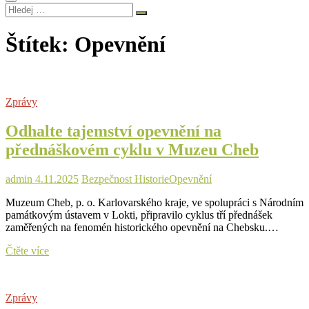
Hledej
…
Štítek:
Opevnění
Zprávy
Odhalte tajemství opevnění na
přednáškovém cyklu v Muzeu Cheb
admin
4.11.2025
Bezpečnost Historie
Opevnění
Muzeum Cheb, p. o. Karlovarského kraje, ve spolupráci s Národním
památkovým ústavem v Lokti, připravilo cyklus tří přednášek
zaměřených na fenomén historického opevnění na Chebsku.…
Odhalte
Čtěte více
tajemství
opevnění
na
Zprávy
přednáškovém