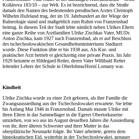
Kollárova 183/10 – zur Welt. Es ist bezeichnend, dass die Straße
damals den Namen des bedeutenden preußischen Arztes Christoph
Wilhelm Hufeland trug, der im 19. Jahrhundert an der Wiege der
Balneologie stand und maßgeblich zum Ruhm von Franzensbad
beitrug. In diesem Teil der Stadt lebte nämlich neben Ulrikes Eltern
eine ganze Reihe von Arztfamilien Ulrike Zischkas Vater, MUDr.
Anton Zischka, kam 1927 nach Franzensbad, als er auf Beschluss
des tschechoslowakischen Gesundheitsministeriums Stadtarzt
wurde. Diese Funktion übte er bis 1938 aus. Als Kur- und
praktischer Arzt betrieb er gleichzeitig eine private Praxis. Im Jahr
1929 heiratete er Hildegard Retter, deren Vater Willibald Retter
leitender Lehrer der Schule in Oberlohma/Horní Lomany war.
Kindheit
Ulrike Zischka wurde zu einer Zeit geboren, als ihre Familie die
Zwangsaussiedlung aus der Tschechoslowakei erwartete. Sie lebte
bis Anfang Mai 1946 in Franzensbad. Damals musste Ulrike mit
ihren Eltern in das Sammellager in die Egerer Obertorkaserne
umziehen, von wo aus im August desselben Jahres die Aussiedlung
von ihr, ihrer älteren Schwester und ihrer Mutter in das
oberpfälzische Neumarkt folgte. Ihr Vater arbeitete, getreu dem
hippokratischen Eid, weiterhin in der Tschechoslowakei, genauer