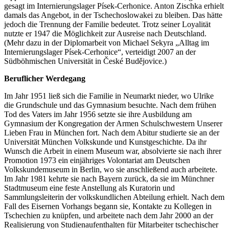
gesagt im Internierungslager Písek-Cerhonice. Anton Zischka erhielt
damals das Angebot, in der Tschechoslowakei zu bleiben. Das hätte
jedoch die Trennung der Familie bedeutet. Trotz seiner Loyalität
nutzte er 1947 die Möglichkeit zur Ausreise nach Deutschland.
(Mehr dazu in der Diplomarbeit von Michael Sekyra „Alltag im
Internierungslager Písek-Cerhonice“, verteidigt 2007 an der
Südböhmischen Universität in České Budějovice.)
Beruflicher Werdegang
Im Jahr 1951 ließ sich die Familie in Neumarkt nieder, wo Ulrike
die Grundschule und das Gymnasium besuchte. Nach dem frühen
Tod des Vaters im Jahr 1956 setzte sie ihre Ausbildung am
Gymnasium der Kongregation der Armen Schulschwestern Unserer
Lieben Frau in München fort. Nach dem Abitur studierte sie an der
Universität München Volkskunde und Kunstgeschichte. Da ihr
Wunsch die Arbeit in einem Museum war, absolvierte sie nach ihrer
Promotion 1973 ein einjähriges Volontariat am Deutschen
Volkskundemuseum in Berlin, wo sie anschließend auch arbeitete.
Im Jahr 1981 kehrte sie nach Bayern zurück, da sie im Münchner
Stadtmuseum eine feste Anstellung als Kuratorin und
Sammlungsleiterin der volkskundlichen Abteilung erhielt. Nach dem
Fall des Eisernen Vorhangs begann sie, Kontakte zu Kollegen in
Tschechien zu knüpfen, und arbeitete nach dem Jahr 2000 an der
Realisierung von Studienaufenthalten für Mitarbeiter tschechischer