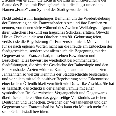
Zischka war es auch, die Licht in die Entstehungsgeschichte der
Statue des Buben mit Fisch gebracht hat, die längst unter dem
Namen „Franz“ zum Symbol der Stadt geworden ist.
Nicht zuletzt ist ihr langjähriges Bemühen um die Wiederbelebung
der Erinnerung an die Franzensbader Ärzte und ihre Familien zu
nennen, von denen viele während des Zweiten Weltkriegs aufgrund
ihrer jüdischen Herkunft ein tragisches Schicksal erlitten. Obwohl
Ulrike Zischka in diesem Oktober ihren 80. Geburtstag feiert,
verlässt sie die Begeisterung für Franzensbad nicht. Motivation ist
für sie nach eigenen Worten nicht nur die Freude am Entdecken der
Stadtgeschichte, sondern vor allem auch die Begegnung mit der
Gegenwart von Franzensbad, mit seinen Bewohnern und
Besuchern. Dies beweist sie wiederholt bei kommentierten
Stadtführungen, die sich der Geschichte der Balneologie und den
Franzensbader Ärzten widmen. Kaum jemand hat in den letzten
Jahrzehnten so viel zur Kenntnis der Stadtgeschichte beigetragen
und vor allem mit solch positiver Begeisterung seine Erkenntnisse
einer breiten Öffentlichkeit vermittelt wie Dr. Ulrike Zischka. Sie hat
es geschafft, das Schicksal der eigenen Familie mit einer
symbolischen Brücke zwischen Vergangenheit und Gegenwart zu
überbrücken, deren Sinn das gegenseitige Verständnis zwischen
Deutschen und Tschechen, zwischen der Vergangenheit und der
Gegenwart von Franzensbad ist. Was kann ein Mensch mehr für
seine Geburtsstadt bewirken!