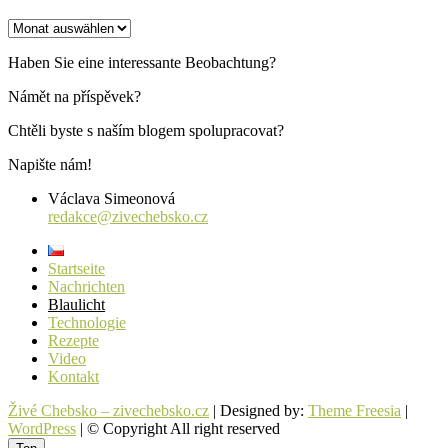
Archiv
der
Beiträge
Haben Sie eine interessante Beobachtung?
Námět na příspěvek?
Chtěli byste s naším blogem spolupracovat?
Napište nám!
Václava Simeonová
redakce@zivechebsko.cz
Startseite
Nachrichten
Blaulicht
Technologie
Rezepte
Video
Kontakt
Živé Chebsko – zivechebsko.cz
| Designed by:
Theme Freesia
|
WordPress
| © Copyright All right reserved