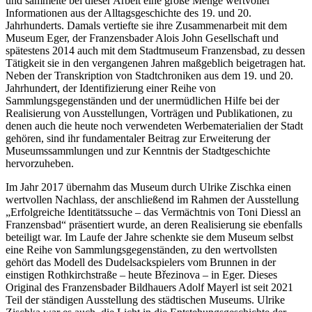
und sammelte bei dieser Arbeit eine große Menge wertvoller
Informationen aus der Alltagsgeschichte des 19. und 20.
Jahrhunderts. Damals vertiefte sie ihre Zusammenarbeit mit dem
Museum Eger, der Franzensbader Alois John Gesellschaft und
spätestens 2014 auch mit dem Stadtmuseum Franzensbad, zu dessen
Tätigkeit sie in den vergangenen Jahren maßgeblich beigetragen hat.
Neben der Transkription von Stadtchroniken aus dem 19. und 20.
Jahrhundert, der Identifizierung einer Reihe von
Sammlungsgegenständen und der unermüdlichen Hilfe bei der
Realisierung von Ausstellungen, Vorträgen und Publikationen, zu
denen auch die heute noch verwendeten Werbematerialien der Stadt
gehören, sind ihr fundamentaler Beitrag zur Erweiterung der
Museumssammlungen und zur Kenntnis der Stadtgeschichte
hervorzuheben.
Im Jahr 2017 übernahm das Museum durch Ulrike Zischka einen
wertvollen Nachlass, der anschließend im Rahmen der Ausstellung
„Erfolgreiche Identitätssuche – das Vermächtnis von Toni Diessl an
Franzensbad“ präsentiert wurde, an deren Realisierung sie ebenfalls
beteiligt war. Im Laufe der Jahre schenkte sie dem Museum selbst
eine Reihe von Sammlungsgegenständen, zu den wertvollsten
gehört das Modell des Dudelsackspielers vom Brunnen in der
einstigen Rothkirchstraße – heute Březinova – in Eger. Dieses
Original des Franzensbader Bildhauers Adolf Mayerl ist seit 2021
Teil der ständigen Ausstellung des städtischen Museums. Ulrike