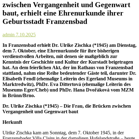
zwischen Vergangenheit und Gegenwart
baut, erhielt eine Ehrenurkunde ihrer
Geburtsstadt Franzensbad
admin
7.10.2025
In Franzensbad erhielt Dr. Ulrike Zischka (*1945) am Dienstag,
dem 7. Oktober, eine Ehrenurkunde für ihre bisherigen
verdienstvollen Arbeiten, mit denen sie maßgeblich zur
Kenntnis der Geschichte und Kultur der Kurstadt beigetragen
hat. An dem feierlichen Akt, der im Rathaus von Franzensbad
stattfand, nahm eine Reihe bedeutender Gäste teil, darunter Dr.
Elisabeth Fendl (ehemalige Leiterin des Egerland Museums in
Marktredwitz), PhDr. Eva Dittertová (ehemalige Leiterin des
Museums Eger/Cheb) und PhDr. Hana Dvořáková vom MZM
in Brünn/Brno.
Dr. Ulrike Zischka (*1945) – Die Frau, die Brücken zwischen
Vergangenheit und Gegenwart baut
Herkunft
Ulrike Zischka kam am Sonntag, dem 7. Oktober 1945, in der
Franzensbader Villa Claire in der damaligen Hufelandstraße – heute