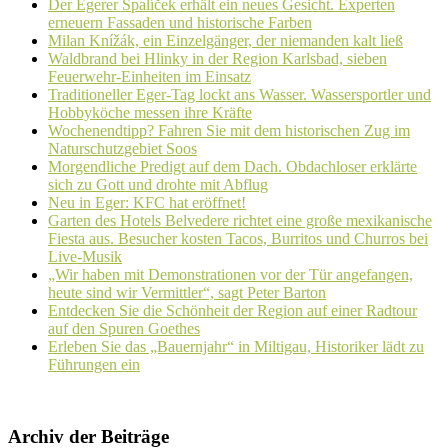
Der Egerer Špalíček erhält ein neues Gesicht. Experten
erneuern Fassaden und historische Farben
Milan Knížák, ein Einzelgänger, der niemanden kalt ließ
Waldbrand bei Hlinky in der Region Karlsbad, sieben
Feuerwehr-Einheiten im Einsatz
Traditioneller Eger-Tag lockt ans Wasser. Wassersportler und
Hobbyköche messen ihre Kräfte
Wochenendtipp? Fahren Sie mit dem historischen Zug im
Naturschutzgebiet Soos
Morgendliche Predigt auf dem Dach. Obdachloser erklärte
sich zu Gott und drohte mit Abflug
Neu in Eger: KFC hat eröffnet!
Garten des Hotels Belvedere richtet eine große mexikanische
Fiesta aus. Besucher kosten Tacos, Burritos und Churros bei
Live-Musik
„Wir haben mit Demonstrationen vor der Tür angefangen,
heute sind wir Vermittler“, sagt Peter Barton
Entdecken Sie die Schönheit der Region auf einer Radtour
auf den Spuren Goethes
Erleben Sie das „Bauernjahr“ in Miltigau, Historiker lädt zu
Führungen ein
Archiv der Beiträge