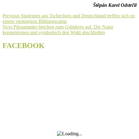
Štěpán Karel Odstrčil
Beitragsnavigation
Previous
Previous
Studenten aus Tschechien und Deutschland treffen sich zu
post:
einem viertägigen Bildungscamp
Next
Next
Pilzsammler brechen zum Grünberg auf. Die Natur
post:
kennenlernen und symbolisch den Wald abschließen
FACEBOOK