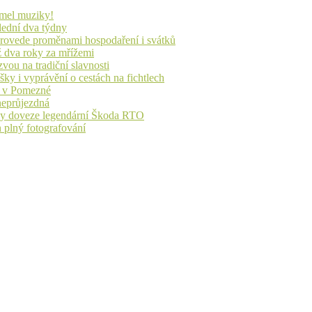
lmel muziky!
lední dva týdny
 provede proměnami hospodaření i svátků
ž dva roky za mřížemi
vou na tradiční slavnosti
ky i vyprávění o cestách na fichtlech
ů v Pomezné
 neprůjezdná
íky doveze legendární Škoda RTO
n plný fotografování