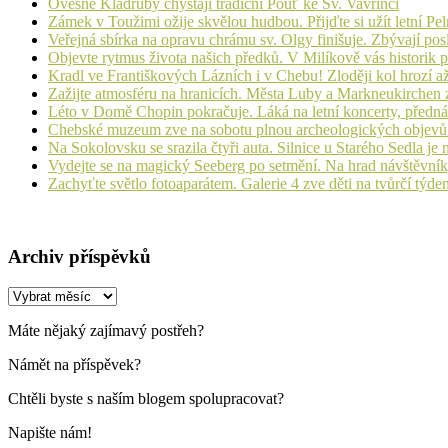
Ovesné Kladruby chystají tradiční Pouť ke Sv. Vavřinci
Zámek v Toužimi ožije skvělou hudbou. Přijďte si užít letní Pe
Veřejná sbírka na opravu chrámu sv. Olgy finišuje. Zbývají pos
Objevte rytmus života našich předků. V Milíkově vás historik
Kradl ve Františkových Lázních i v Chebu! Zloději kol hrozí a
Zažijte atmosféru na hranicích. Města Luby a Markneukirchen z
Léto v Domě Chopin pokračuje. Láká na letní koncerty, přednáš
Chebské muzeum zve na sobotu plnou archeologických objev
Na Sokolovsku se srazila čtyři auta. Silnice u Starého Sedla je
Vydejte se na magický Seeberg po setmění. Na hrad návštěvn
Zachyťte světlo fotoaparátem. Galerie 4 zve děti na tvůrčí týde
Archiv příspěvků
Archiv
příspěvků
Máte nějaký zajímavý postřeh?
Námět na příspěvek?
Chtěli byste s naším blogem spolupracovat?
Napište nám!