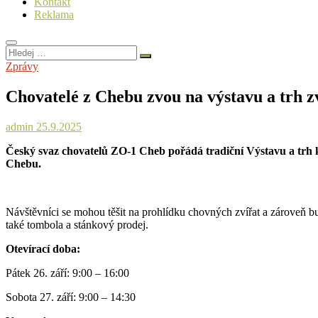
Kontakt
Reklama
Hledej
…
Zprávy
Chovatelé z Chebu zvou na výstavu a trh z
admin
25.9.2025
Český svaz chovatelů ZO-1 Cheb pořádá tradiční Výstavu a trh k
Chebu.
Návštěvníci se mohou těšit na prohlídku chovných zvířat a zároveň b
také tombola a stánkový prodej.
Otevírací doba:
Pátek 26. září: 9:00 – 16:00
Sobota 27. září: 9:00 – 14:30