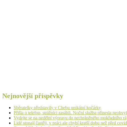
Nejnovější příspěvky
Sběratelky představily v Chebu unikátní kočárky
Přišla o telefon, strážníci zasáhli. Noční služba přinesla neobv
Vydejte se na nedělní výpravu do nechráněného mokřadního rá
Lidé stonají častěji, v práci ale chybí kratší dobu než před cov