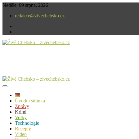
Skip
Neděle, 09 srpna, 2026
to
redakce@zivechebsko.cz
content
facebook
instagram
V našem regionu se stále něco děje.
Živé Chebsko – zivechebsko.cz
Úvodní stránka
Zprávy
Krimi
Volby
Technologie
Recepty
Video