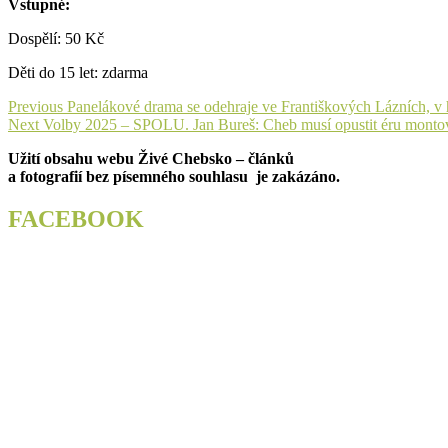
Vstupné:
Dospělí: 50 Kč
Děti do 15 let: zdarma
Navigace
Previous
Previous
Panelákové drama se odehraje ve Františkových Lázních, v h
Next
post:
Next
Volby 2025 – SPOLU. Jan Bureš: Cheb musí opustit éru montov
pro
post:
Užití obsahu webu Živé Chebsko – článků
příspěvek
a fotografií bez písemného souhlasu je zakázáno.
FACEBOOK