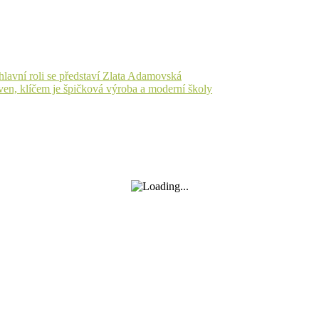
lavní roli se představí Zlata Adamovská
en, klíčem je špičková výroba a moderní školy