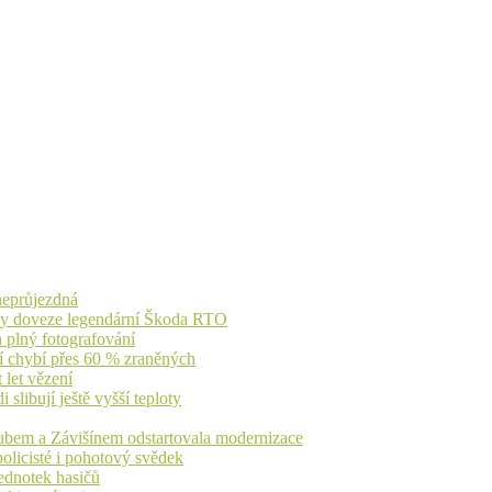
 neprůjezdná
íky doveze legendární Škoda RTO
n plný fotografování
jí chybí přes 60 % zraněných
 let vězení
libují ještě vyšší teploty
dubem a Závišínem odstartovala modernizace
olicisté i pohotový svědek
ednotek hasičů