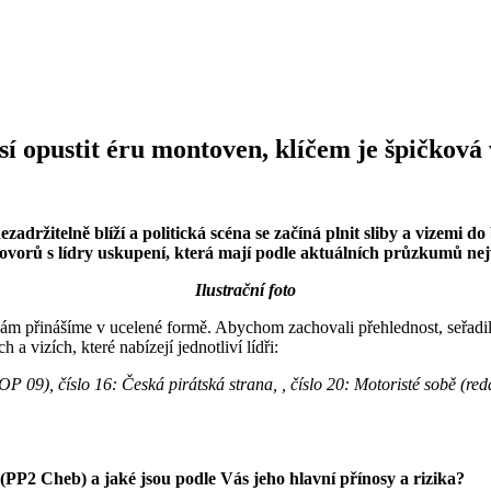
 opustit éru montoven, klíčem je špičková
ržitelně blíží a politická scéna se začíná plnit sliby a vizemi do
zhovorů s lídry uskupení, která mají podle aktuálních průzkumů nejv
Ilustrační foto
ám přinášíme v ucelené formě. Abychom zachovali přehlednost, seřadili 
 a vizích, které nabízejí jednotliví lídři:
09), číslo 16: Česká pirátská strana, , číslo 20: Motoristé sobě (re
PP2 Cheb) a jaké jsou podle Vás jeho hlavní přínosy a rizika?