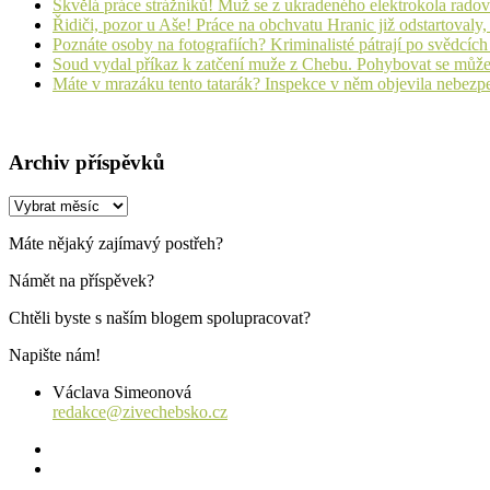
Skvělá práce strážníků! Muž se z ukradeného elektrokola radov
Řidiči, pozor u Aše! Práce na obchvatu Hranic již odstartovaly
Poznáte osoby na fotografiích? Kriminalisté pátrají po svědcíc
Soud vydal příkaz k zatčení muže z Chebu. Pohybovat se může
Máte v mrazáku tento tatarák? Inspekce v něm objevila nebezp
Archiv příspěvků
Archiv
příspěvků
Máte nějaký zajímavý postřeh?
Námět na příspěvek?
Chtěli byste s naším blogem spolupracovat?
Napište nám!
Václava Simeonová
redakce@zivechebsko.cz
facebook
instagram