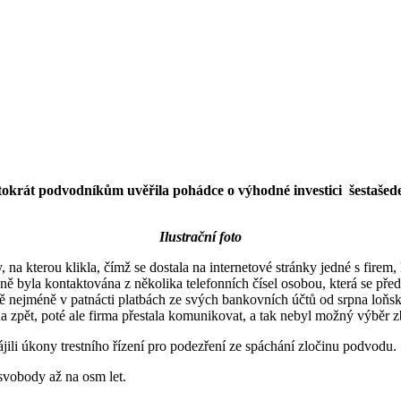
entokrát podvodníkům uvěřila pohádce o výhodné investici šestašed
Ilustrační foto
y, na kterou klikla, čímž se dostala na internetové stránky jedné s firem
edně byla kontaktována z několika telefonních čísel osobou, která se př
ě nejméně v patnácti platbách ze svých bankovních účtů od srpna loňsk
na zpět, poté ale firma přestala komunikovat, a tak nebyl možný výběr z
ájili úkony trestního řízení pro podezření ze spáchání zločinu podvodu.
svobody až na osm let.