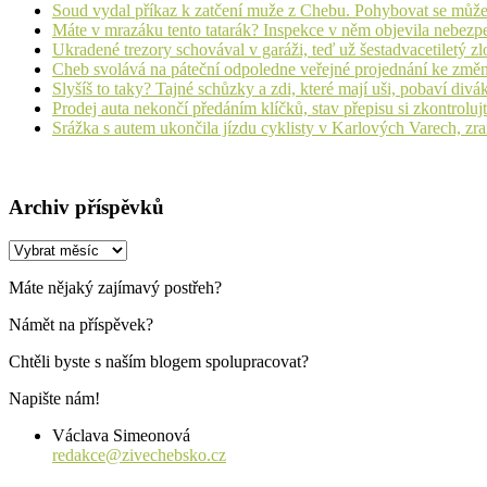
Soud vydal příkaz k zatčení muže z Chebu. Pohybovat se může
Máte v mrazáku tento tatarák? Inspekce v něm objevila nebezp
Ukradené trezory schovával v garáži, teď už šestadvacetiletý zl
Cheb svolává na páteční odpoledne veřejné projednání ke změ
Slyšíš to taky? Tajné schůzky a zdi, které mají uši, pobaví d
Prodej auta nekončí předáním klíčků, stav přepisu si zkontrolujt
Srážka s autem ukončila jízdu cyklisty v Karlových Varech, zr
Archiv příspěvků
Archiv
příspěvků
Máte nějaký zajímavý postřeh?
Námět na příspěvek?
Chtěli byste s naším blogem spolupracovat?
Napište nám!
Václava Simeonová
redakce@zivechebsko.cz