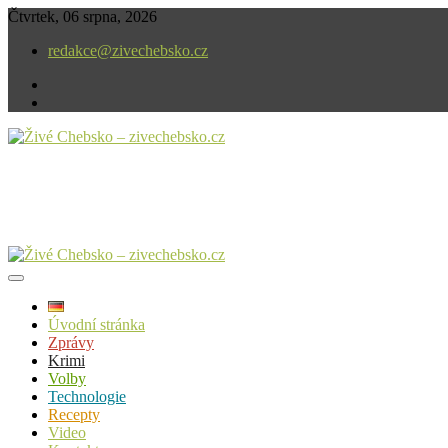
Skip
Čtvrtek, 06 srpna, 2026
to
redakce@zivechebsko.cz
content
facebook
instagram
V našem regionu se stále něco děje.
Živé Chebsko – zivechebsko.cz
Úvodní stránka
Zprávy
Krimi
Volby
Technologie
Recepty
Video