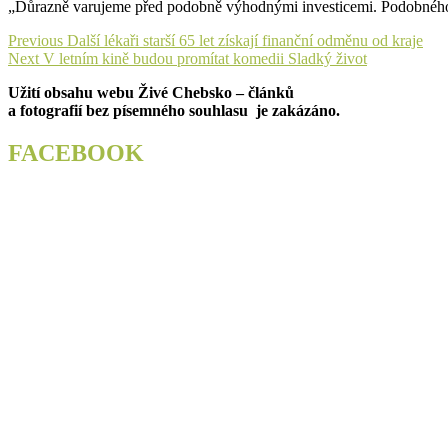
„Důrazně varujeme před podobně výhodnými investicemi. Podobného po
Navigace
Previous
Previous
Další lékaři starší 65 let získají finanční odměnu od kraje
Next
post:
Next
V letním kině budou promítat komedii Sladký život
pro
post:
Užití obsahu webu Živé Chebsko – článků
příspěvek
a fotografií bez písemného souhlasu je zakázáno.
FACEBOOK