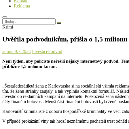
Kontakt
Reklama
Hledej
…
Krimi
Uvěřila podvodníkům, přišla o 1,5 milionu
admin
9.7.2024
Investice
Podvod
Není týden, aby policisté neřešili nějaký internetový podvod. T
přibližně 1,5 milionu korun.
„Šestašedesátiletá žena z Karlovarska si na sociální síti všimla reklam
tím, že ženu stránky zaujaly, a tak vyplnila kontaktní formulář. Násl
investic do reklamních kampaní na internetu. Poškozená žena následn
účty finanční hotovost. Menší část finanční hotovosti byla ženě poslá
Karlovarští kriminalisté z odboru hospodářské kriminality ve věci zah
V případě prokázání viny tak hrozí neznámému pachateli trest odnětí 