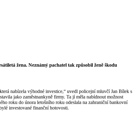
esátiletá žena. Neznámý pachatel tak způsobil ženě škodu
, která nabízela výhodné investice,“ uvedl policejní mluvčí Jan Bílek s
edstavila jako zaměstnankyně firmy. Ta jí měla nabídnout možnost
ého roku do února letošního roku odeslala na zahraniční bankovní
bylé investované finanční hotovosti.