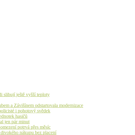
libují ještě vyšší teploty
dubem a Závišínem odstartovala modernizace
olicisté i pohotový svědek
ednotek hasičů
al jen pár minut
, omezení potrvá přes měsíc
h divokého nákupu bez placení