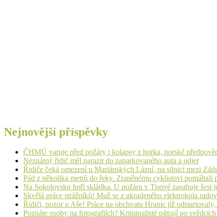
Nejnovější příspěvky
ČHMÚ varuje před požáry i kolapsy z horka, norské předpovědi s
Neznámý řidič měl narazit do zaparkovaného auta a odjet
Řidiče čeká omezení u Mariánských Lázní, na silnici mezi Zá
Pád z několika metrů do řeky. Zraněnému cyklistovi pomáhali p
Na Sokolovsku hoří skládka. U požáru v Tisové zasahuje šest j
Skvělá práce strážníků! Muž se z ukradeného elektrokola radov
Řidiči, pozor u Aše! Práce na obchvatu Hranic již odstartovaly
Poznáte osoby na fotografiích? Kriminalisté pátrají po svědcíc