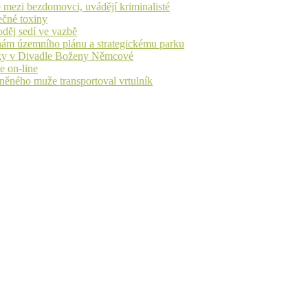
 mezi bezdomovci, uvádějí kriminalisté
ečné toxiny
oděj sedí ve vazbě
nám územního plánu a strategickému parku
iváky v Divadle Boženy Němcové
e on-line
aněného muže transportoval vrtulník