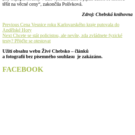
těšit na věcné ceny“, zakončila Polívková.
Zdroj: Chebská knihovna
Navigace
Previous
Previous
Cena Vesnice roku Karlovarského kraje putovala do
post:
Andělské Hory
pro
Next
Next
Chcete se stát policistou, ale nevíte, zda zvládnete fyzické
příspěvek
post:
testy? Přijďte se otestovat
Užití obsahu webu Živé Chebsko – článků
a fotografií bez písemného souhlasu je zakázáno.
FACEBOOK