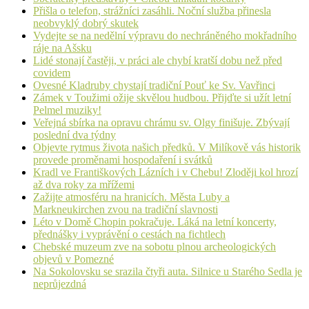
Přišla o telefon, strážníci zasáhli. Noční služba přinesla
neobvyklý dobrý skutek
Vydejte se na nedělní výpravu do nechráněného mokřadního
ráje na Ašsku
Lidé stonají častěji, v práci ale chybí kratší dobu než před
covidem
Ovesné Kladruby chystají tradiční Pouť ke Sv. Vavřinci
Zámek v Toužimi ožije skvělou hudbou. Přijďte si užít letní
Pelmel muziky!
Veřejná sbírka na opravu chrámu sv. Olgy finišuje. Zbývají
poslední dva týdny
Objevte rytmus života našich předků. V Milíkově vás historik
provede proměnami hospodaření i svátků
Kradl ve Františkových Lázních i v Chebu! Zloději kol hrozí
až dva roky za mřížemi
Zažijte atmosféru na hranicích. Města Luby a
Markneukirchen zvou na tradiční slavnosti
Léto v Domě Chopin pokračuje. Láká na letní koncerty,
přednášky i vyprávění o cestách na fichtlech
Chebské muzeum zve na sobotu plnou archeologických
objevů v Pomezné
Na Sokolovsku se srazila čtyři auta. Silnice u Starého Sedla je
neprůjezdná