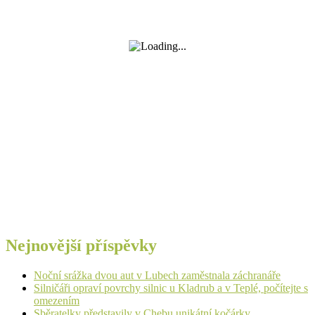
Nejnovější příspěvky
Noční srážka dvou aut v Lubech zaměstnala záchranáře
Silničáři opraví povrchy silnic u Kladrub a v Teplé, počítejte s
omezením
Sběratelky představily v Chebu unikátní kočárky