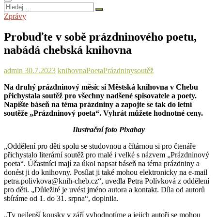
Hledej
…
Zprávy
Probuďte v sobě prázdninového poetu,
nabádá chebská knihovna
admin
30.7.2023
knihovna
Poeta
Prázdniny
soutěž
Na druhý prázdninový měsíc si Městská knihovna v Chebu
přichystala soutěž pro všechny nadšené spisovatele a poety.
Napište báseň na téma prázdniny a zapojte se tak do letní
soutěže „Prázdninový poeta“. Vyhrát můžete hodnotné ceny.
Ilustrační foto Pixabay
„Oddělení pro děti spolu se studovnou a čítárnou si pro čtenáře
přichystalo literární soutěž pro malé i velké s názvem „Prázdninový
poeta“. Účastníci mají za úkol napsat báseň na téma prázdniny a
donést ji do knihovny. Posílat ji také mohou elektronicky na e-mail
petra.polivkova@knih-cheb.cz“, uvedla Petra Polívková z oddělení
pro děti. „Důležité je uvést jméno autora a kontakt. Díla od autorů
sbíráme od 1. do 31. srpna“, doplnila.
„Ty nejlepší kousky v září vyhodnotíme a jejich autoři se mohou