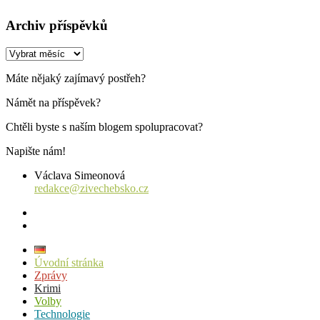
Archiv příspěvků
Archiv
příspěvků
Máte nějaký zajímavý postřeh?
Námět na příspěvek?
Chtěli byste s naším blogem spolupracovat?
Napište nám!
Václava Simeonová
redakce@zivechebsko.cz
facebook
instagram
Úvodní stránka
Zprávy
Krimi
Volby
Technologie