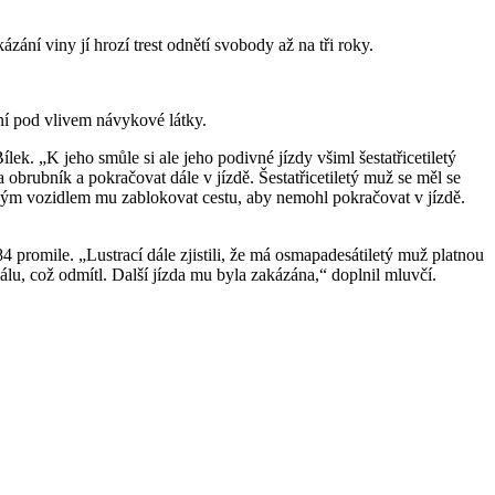
ání viny jí hrozí trest odnětí svobody až na tři roky.
ní pod vlivem návykové látky.
k. „K jeho smůle si ale jeho podivné jízdy všiml šestatřicetiletý
a obrubník a pokračovat dále v jízdě. Šestatřicetiletý muž se měl se
svým vozidlem mu zablokovat cestu, aby nemohl pokračovat v jízdě.
 promile. „Lustrací dále zjistili, že má osmapadesátiletý muž platnou
u, což odmítl. Další jízda mu byla zakázána,“ doplnil mluvčí.