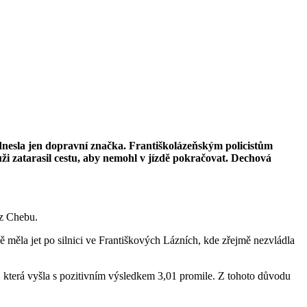
 odnesla jen dopravní značka. Františkolázeňským policistům
uži zatarasil cestu, aby nemohl v jízdě pokračovat. Dechová
 z Chebu.
ě měla jet po silnici ve Františkových Lázních, kde zřejmě nezvládla
, která vyšla s pozitivním výsledkem 3,01 promile. Z tohoto důvodu