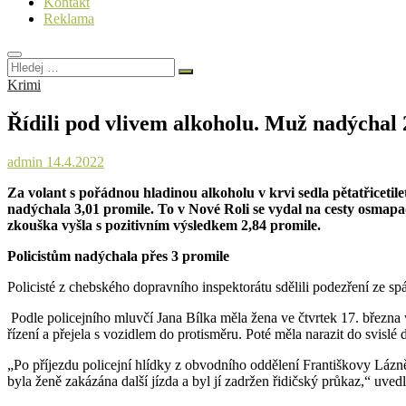
Kontakt
Reklama
Hledej
…
Krimi
Řídili pod vlivem alkoholu. Muž nadýchal 
admin
14.4.2022
Za volant s pořádnou hladinou alkoholu v krvi sedla pětatřicetil
nadýchala 3,01 promile. To v Nové Roli se vydal na cesty osmapad
zkouška vyšla s pozitivním výsledkem 2,84 promile.
Policistům nadýchala přes 3 promile
Policisté z chebského dopravního inspektorátu sdělili podezření ze sp
Podle policejního mluvčí Jana Bílka měla žena ve čtvrtek 17. března 
řízení a přejela s vozidlem do protisměru. Poté měla narazit do svislé
„Po příjezdu policejní hlídky z obvodního oddělení Františkovy Lázn
byla ženě zakázána další jízda a byl jí zadržen řidičský průkaz,“ uved