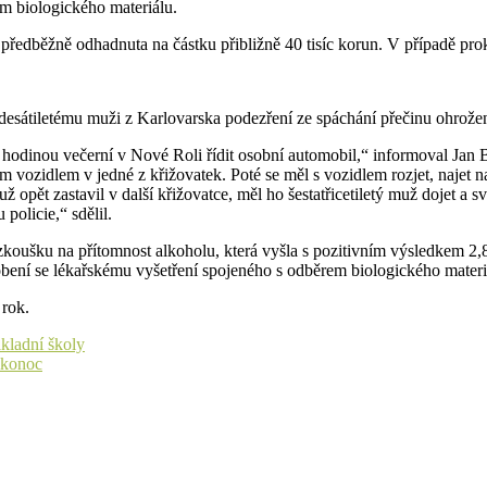
m biologického materiálu.
edběžně odhadnuta na částku přibližně 40 tisíc korun. V případě prokáz
desátiletému muži z Karlovarska podezření ze spáchání přečinu ohrože
odinou večerní v Nové Roli řídit osobní automobil,“ informoval Jan Bíle
ým vozidlem v jedné z křižovatek. Poté se měl s vozidlem rozjet, najet n
pět zastavil v další křižovatce, měl ho šestatřicetiletý muž dojet a 
policie,“ sdělil.
koušku na přítomnost alkoholu, která vyšla s pozitivním výsledkem 2,84
bení se lékařskému vyšetření spojeného s odběrem biologického materiál
 rok.
ákladní školy
ikonoc