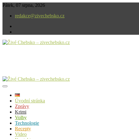
Skip
Pátek, 07 srpna, 2026
to
redakce@zivechebsko.cz
content
facebook
instagram
V našem regionu se stále něco děje.
Živé Chebsko – zivechebsko.cz
Úvodní stránka
Zprávy
Krimi
Volby
Technologie
Recepty
Video