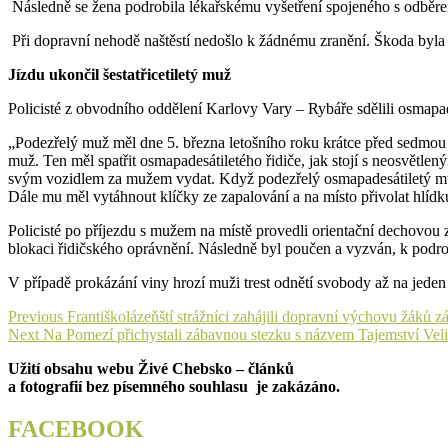
Následně se žena podrobila lékařskému vyšetření spojeného s odběre
Při dopravní nehodě naštěstí nedošlo k žádnému zranění. Škoda byla př
Jízdu ukončil šestatřicetiletý muž
Policisté z obvodního oddělení Karlovy Vary – Rybáře sdělili osmapa
„Podezřelý muž měl dne 5. března letošního roku krátce před sedmou h
muž. Ten měl spatřit osmapadesátiletého řidiče, jak stojí s neosvětlen
svým vozidlem za mužem vydat. Když podezřelý osmapadesátiletý muž o
Dále mu měl vytáhnout klíčky ze zapalování a na místo přivolat hlídku 
Policisté po příjezdu s mužem na místě provedli orientační dechovou z
blokaci řidičského oprávnění. Následně byl poučen a vyzván, k podro
V případě prokázání viny hrozí muži trest odnětí svobody až na jeden
Navigace
Previous
Previous
Františkolázeňští strážníci zahájili dopravní výchovu žáků z
Next
post:
Next
Na Pomezí přichystali zábavnou stezku s názvem Tajemství Vel
pro
post:
Užití obsahu webu Živé Chebsko – článků
příspěvek
a fotografií bez písemného souhlasu je zakázáno.
FACEBOOK