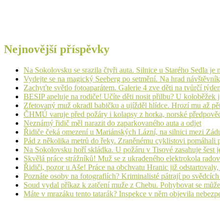
Nejnovější příspěvky
Na Sokolovsku se srazila čtyři auta. Silnice u Starého Sedla je
Vydejte se na magický Seeberg po setmění. Na hrad návštěvn
Zachyťte světlo fotoaparátem. Galerie 4 zve děti na tvůrčí týde
BESIP apeluje na rodiče! Učíte děti nosit přilbu? U koloběžek 
Zfetovaný muž okradl babičku a ujížděl hlídce. Hrozí mu až pět
ČHMÚ varuje před požáry i kolapsy z horka, norské předpovědi s
Neznámý řidič měl narazit do zaparkovaného auta a odjet
Řidiče čeká omezení u Mariánských Lázní, na silnici mezi Zá
Pád z několika metrů do řeky. Zraněnému cyklistovi pomáhali p
Na Sokolovsku hoří skládka. U požáru v Tisové zasahuje šest j
Skvělá práce strážníků! Muž se z ukradeného elektrokola radov
Řidiči, pozor u Aše! Práce na obchvatu Hranic již odstartovaly
Poznáte osoby na fotografiích? Kriminalisté pátrají po svědcíc
Soud vydal příkaz k zatčení muže z Chebu. Pohybovat se může
Máte v mrazáku tento tatarák? Inspekce v něm objevila nebezp