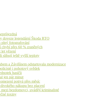
 neprůjezdná
íky doveze legendární Škoda RTO
n plný fotografování
jí chybí přes 60 % zraněných
 let vězení
libují ještě vyšší teploty
dubem a Závišínem odstartovala modernizace
olicisté i pohotový svědek
ednotek hasičů
al jen pár minut
, omezení potrvá přes měsíc
h divokého nákupu bez placení
 mezi bezdomovci, uvádějí kriminalisté
ečné toxiny