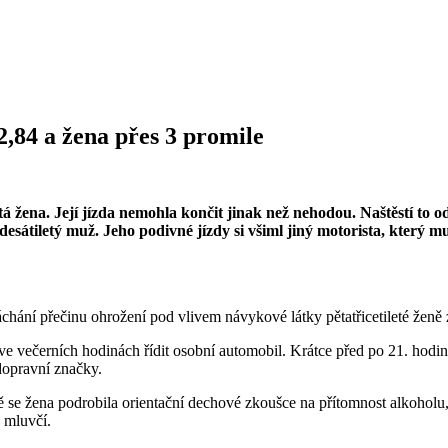
2,84 a žena přes 3 promile
etá žena. Její jízda nemohla končit jinak než nehodou. Naštěstí to
esátiletý muž. Jeho podivné jízdy si všiml jiný motorista, který m
áchání přečinu ohrožení pod vlivem návykové látky pětatřicetileté ženě
ve večerních hodinách řídit osobní automobil. Krátce před po 21. hodin
 dopravní značky.
ě se žena podrobila orientační dechové zkoušce na přítomnost alkoholu
l mluvčí.