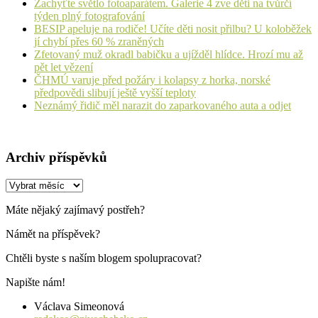
Zachyťte světlo fotoaparátem. Galerie 4 zve děti na tvůrčí
týden plný fotografování
BESIP apeluje na rodiče! Učíte děti nosit přilbu? U koloběžek
jí chybí přes 60 % zraněných
Zfetovaný muž okradl babičku a ujížděl hlídce. Hrozí mu až
pět let vězení
ČHMÚ varuje před požáry i kolapsy z horka, norské
předpovědi slibují ještě vyšší teploty
Neznámý řidič měl narazit do zaparkovaného auta a odjet
Archiv příspěvků
Archiv
příspěvků
Máte nějaký zajímavý postřeh?
Námět na příspěvek?
Chtěli byste s naším blogem spolupracovat?
Napište nám!
Václava Simeonová