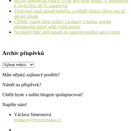
BESIP apeluje na rodiče! Učíte děti nosit přilbu? U koloběžek
jí chybí přes 60 % zraněných
Zfetovaný muž okradl babičku a ujížděl hlídce. Hrozí mu až
pět let vězení
ČHMÚ varuje před požáry i kolapsy z horka, norské
předpovědi slibují ještě vyšší teploty
Neznámý řidič měl narazit do zaparkovaného auta a odjet
Archiv příspěvků
Archiv
příspěvků
Máte nějaký zajímavý postřeh?
Námět na příspěvek?
Chtěli byste s naším blogem spolupracovat?
Napište nám!
Václava Simeonová
redakce@zivechebsko.cz
facebook