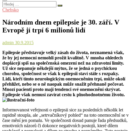
Hledej
…
Chebsko
Národním dnem epilepsie je 30. září. V
Evropě jí trpí 6 milionů lidí
admin
30.9.2015
Epilepsie představuje velký zásah do života, neznamená však,
že by jej nemocní nemohli prožít kvalitně. V mnoha ohledech
doplácejí spíš na společenská omezení než na zdravotní limity.
Už sice nepanuje někdejší mýtus, že se jedná o psychickou
chorobu, společnost se však k epilepsii staví stále s rozpaky.
Lidi, kteří tímto neurologickým onemocněním trpí, může okolí
přehlížet, nebo se o ně naopak může snažit přehnaně pečovat.
Mnozí pacienti proto mají tendenci své onemocnění skrývat.
Epilepsie však nemusí zavírat cestu k plnohodnotnému životu.
Informovanost veřejnosti o epilepsii sice za posledních několik let
rapidně stoupla, ale „setrvačníkový pohled“ na toto onemocnění se v
čase mění jen pomalu. Ve společnosti dosud panuje řada předsudků,
emotivních názorů či dokonce negativních postojů, které dílem
vycházejí z neznalosti a dílem ze strachu z neznámého. Tyto postoje