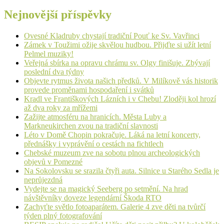
Nejnovější příspěvky
Ovesné Kladruby chystají tradiční Pouť ke Sv. Vavřinci
Zámek v Toužimi ožije skvělou hudbou. Přijďte si užít letní
Pelmel muziky!
Veřejná sbírka na opravu chrámu sv. Olgy finišuje. Zbývají
poslední dva týdny
Objevte rytmus života našich předků. V Milíkově vás historik
provede proměnami hospodaření i svátků
Kradl ve Františkových Lázních i v Chebu! Zloději kol hrozí
až dva roky za mřížemi
Zažijte atmosféru na hranicích. Města Luby a
Markneukirchen zvou na tradiční slavnosti
Léto v Domě Chopin pokračuje. Láká na letní koncerty,
přednášky i vyprávění o cestách na fichtlech
Chebské muzeum zve na sobotu plnou archeologických
objevů v Pomezné
Na Sokolovsku se srazila čtyři auta. Silnice u Starého Sedla je
neprůjezdná
Vydejte se na magický Seeberg po setmění. Na hrad
návštěvníky doveze legendární Škoda RTO
Zachyťte světlo fotoaparátem. Galerie 4 zve děti na tvůrčí
týden plný fotografování