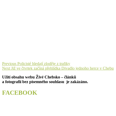
Navigace
Previous
Previous
Policisté hledají zloděje z trafiky
Next
post:
Next
Již ve čtvrtek začíná přehlídka Divadlo jednoho herce v Chebu
pro
post:
Užití obsahu webu Živé Chebsko – článků
příspěvek
a fotografií bez písemného souhlasu je zakázáno.
FACEBOOK