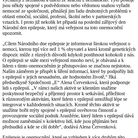
jsou někdy spojené s podvědomou nebo vědomou snahou vyřadit
nemocné ze společnosti, přinášejí jim řadu druhotných problémů v
oblasti emoční, sociální, profesní, školní nebo v partnerských
vztazích. I proto již nekolik let připadá na poslední zářijový den
Národní den epilepsie, který má veřejnost na toto onemocnění
upozornit.
„Cílem Národního dne epilepsie je informovat širokou veřejnost o
nemoci, kterou trpí více než 1 % obyvatel a která kromě genetických
dispozic může z různých důvodů kdykoli postihnout kohokoli z nás.
O epilepsii se stále mezi veřejností mnoho neví, je obávaná a k
lidem s tímto onemocněním je přistupováno se značnou nejistotou.
Naším záměrem je přispět k šíření informací, které by podpořily lidi
s epilepsií v jejich nesnadném, ale hodnotném životě,“ říká
předsedkyně Společnosti „E“ Alena Červenková, která podporuje
lidi s epilepsií. „V rámci našich aktivit se klientům snažíme
poskytnout bezpečný a příjemný prostor k setkávání, příležitost
k různorodým aktivitám, které lidem s epilepsií umožňují lépe se
integrovat v každodenních situacích. Kromě těchto aktivit se
snažíme bořit mýty spojené s epilepsií osvětovou činností a
provozujeme sociální podnik Aranžérie, který lidem s epilepsií dává
možnost zaměstnání v kolektivu lidí, kde jsou přijímáni bez
předsudků a kde se cítí dobře“, dodává Alena Červenková.
Epilepsie je onemocnění, které se vzhledem k více druhům této