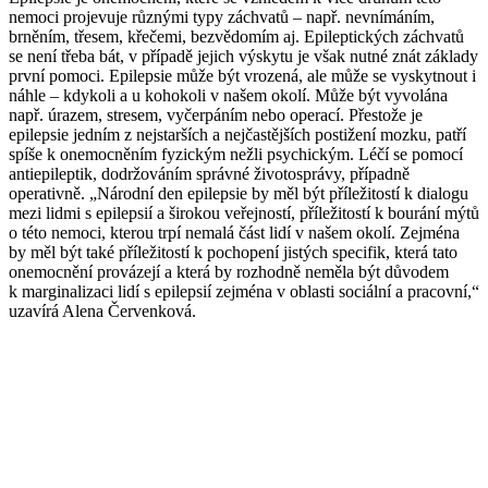
nemoci projevuje různými typy záchvatů – např. nevnímáním,
brněním, třesem, křečemi, bezvědomím aj. Epileptických záchvatů
se není třeba bát, v případě jejich výskytu je však nutné znát základy
první pomoci. Epilepsie může být vrozená, ale může se vyskytnout i
náhle – kdykoli a u kohokoli v našem okolí. Může být vyvolána
např. úrazem, stresem, vyčerpáním nebo operací. Přestože je
epilepsie jedním z nejstarších a nejčastějších postižení mozku, patří
spíše k onemocněním fyzickým nežli psychickým. Léčí se pomocí
antiepileptik, dodržováním správné životosprávy, případně
operativně. „Národní den epilepsie by měl být příležitostí k dialogu
mezi lidmi s epilepsií a širokou veřejností, příležitostí k bourání mýtů
o této nemoci, kterou trpí nemalá část lidí v našem okolí. Zejména
by měl být také příležitostí k pochopení jistých specifik, která tato
onemocnění provázejí a která by rozhodně neměla být důvodem
k marginalizaci lidí s epilepsií zejména v oblasti sociální a pracovní,“
uzavírá Alena Červenková.