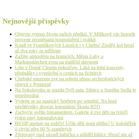
Nejnovější příspěvky
Objevte rytmus života našich předků. V Milíkově vás historik
provede proměnami hospodaření i svátků
Kradl ve Františkových Lázních i v Chebu! Zloději kol hrozí
až dva roky za mřížemi
Zažijte atmosféru na hranicích. Města Luby a
Markneukirchen zvou na tradiční slavnosti
Léto v Domě Chopin pokračuje. Láká na letní koncerty,
přednášky i vyprávění o cestách na fichtlech
Chebské muzeum zve na sobotu plnou archeologických
objevů v Pomezné
Na Sokolovsku se srazila čtyři auta. Silnice u Starého Sedla je
neprůjezdná
Vydejte se na magický Seeberg po setmění. Na hrad
návštěvníky doveze legendární Škoda RTO
Zachyťte světlo fotoaparátem. Galerie 4 zve děti na tvůrčí
týden plný fotografování
BESIP apeluje na rodiče! Učíte děti nosit přilbu? U koloběžek
jí chybí přes 60 % zraněných
Zfetovaný muž okradl babičku a ujížděl hlídce. Hrozí mu až