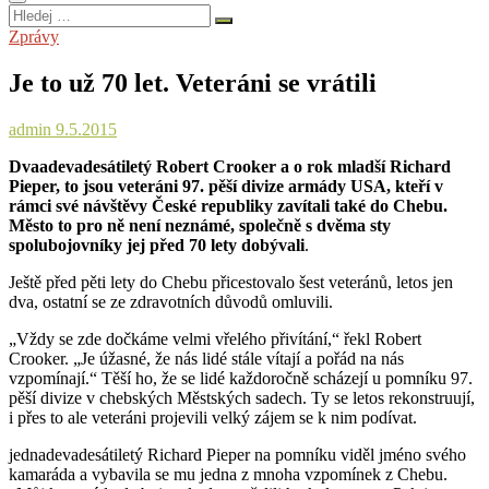
Hledej
…
Zprávy
Je to už 70 let. Veteráni se vrátili
admin
9.5.2015
Dvaadevadesátiletý Robert Crooker a o rok mladší Richard
Pieper, to jsou veteráni 97. pěší divize armády USA, kteří v
rámci své návštěvy České republiky zavítali také do Chebu.
Město to pro ně není neznámé, společně s dvěma sty
spolubojovníky jej před 70 lety dobývali
.
Ještě před pěti lety do Chebu přicestovalo šest veteránů, letos jen
dva, ostatní se ze zdravotních důvodů omluvili.
„Vždy se zde dočkáme velmi vřelého přivítání,“ řekl Robert
Crooker. „Je úžasné, že nás lidé stále vítají a pořád na nás
vzpomínají.“ Těší ho, že se lidé každoročně scházejí u pomníku 97.
pěší divize v chebských Městských sadech. Ty se letos rekonstruují,
i přes to ale veteráni projevili velký zájem se k nim podívat.
jednadevadesátiletý Richard Pieper na pomníku viděl jméno svého
kamaráda a vybavila se mu jedna z mnoha vzpomínek z Chebu.