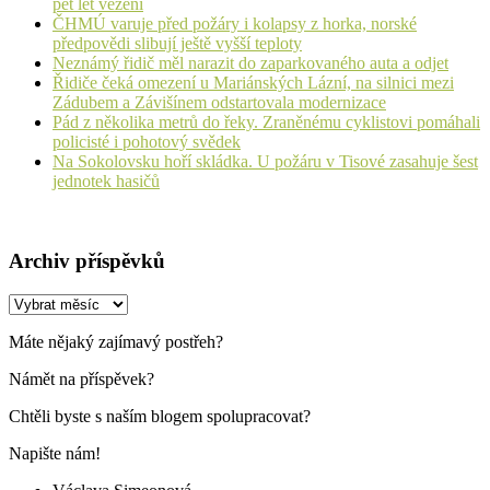
pět let vězení
ČHMÚ varuje před požáry i kolapsy z horka, norské
předpovědi slibují ještě vyšší teploty
Neznámý řidič měl narazit do zaparkovaného auta a odjet
Řidiče čeká omezení u Mariánských Lázní, na silnici mezi
Zádubem a Závišínem odstartovala modernizace
Pád z několika metrů do řeky. Zraněnému cyklistovi pomáhali
policisté i pohotový svědek
Na Sokolovsku hoří skládka. U požáru v Tisové zasahuje šest
jednotek hasičů
Archiv příspěvků
Archiv
příspěvků
Máte nějaký zajímavý postřeh?
Námět na příspěvek?
Chtěli byste s naším blogem spolupracovat?
Napište nám!