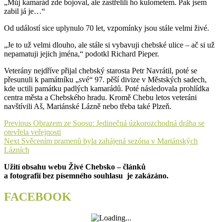
„Můj kamarád zde bojoval, ale zastřelili ho kulometem. Pak jsem
zabil já je…“
Od událostí sice uplynulo 70 let, vzpomínky jsou stále velmi živé.
„Je to už velmi dlouho, ale stále si vybavuji chebské ulice – ač si už
nepamatuji jejich jména,“ podotkl Richard Pieper.
Veterány nejdříve přijal chebský starosta Petr Navrátil, poté se
přesunuli k památníku „své“ 97. pěší divize v Městských sadech,
kde uctili památku padlých kamarádů. Poté následovala prohlídka
centra města a Chebského hradu. Kromě Chebu letos veteráni
navštívili Aš, Mariánské Lázně nebo třeba také Plzeň.
Navigace
Previous
Previous
Obrazem ze Soosu: Jedinečná úzkorozchodná dráha se
post:
otevřela veřejnosti
pro
Next
Next
Svěcením pramenů byla zahájená sezóna v Mariánských
příspěvek
post:
Lázních
Užití obsahu webu Živé Chebsko – článků
a fotografií bez písemného souhlasu je zakázáno.
FACEBOOK