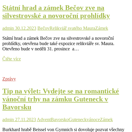
ukončí
Státní hrad a zámek Bečov zve na
hlavní
sezónu
silvestrovské a novoroční prohlídky
admin
30.12.2023
Bečov
Relikviář svatého Maura
Zámek
Státní hrad a zámek Bečov zve na silvestrovské a novoroční
prohlídky, otevřena bude také expozice relikviáře sv. Maura.
Otevřeno bude v neděli 31. prosince a…
Státní
Čtěte více
hrad
a
zámek
Zprávy
Bečov
zve
Tip na výlet: Vydejte se na romantické
na
silvestrovské
vánoční trhy na zámku Guteneck v
a
Bavorsku
novoroční
prohlídky
admin
27.11.2023
Advent
Bavorsko
Guteneck
vánoce
Zámek
Burkhard hrabě Beissel von Gymnich si dovoluje pozvat všechny