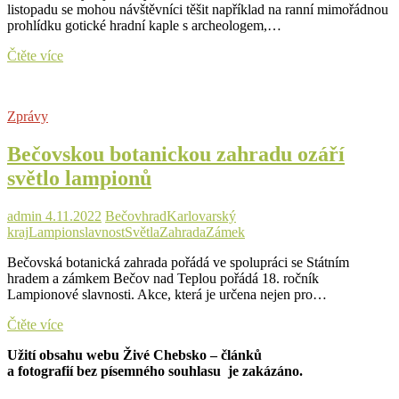
listopadu se mohou návštěvníci těšit například na ranní mimořádnou
prohlídku gotické hradní kaple s archeologem,…
Tip
Čtěte více
na
výlet:
V
Zprávy
Bečově
chystají
Bečovskou botanickou zahradu ozáří
oslavy
relikviáře
světlo lampionů
svatého
Maura
admin
4.11.2022
Bečov
hrad
Karlovarský
kraj
Lampion
slavnost
Světla
Zahrada
Zámek
Bečovská botanická zahrada pořádá ve spolupráci se Státním
hradem a zámkem Bečov nad Teplou pořádá 18. ročník
Lampionové slavnosti. Akce, která je určena nejen pro…
Bečovskou
Čtěte více
botanickou
Užití obsahu webu Živé Chebsko – článků
zahradu
a fotografií bez písemného souhlasu je zakázáno.
ozáří
světlo