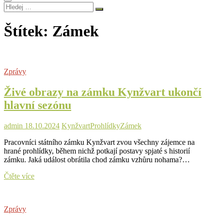
Hledej
…
Štítek:
Zámek
Zprávy
Živé obrazy na zámku Kynžvart ukončí
hlavní sezónu
admin
18.10.2024
Kynžvart
Prohlídky
Zámek
Pracovníci státního zámku Kynžvart zvou všechny zájemce na
hrané prohlídky, během nichž potkají postavy spjaté s historií
zámku. Jaká událost obrátila chod zámku vzhůru nohama?…
Živé
Čtěte více
obrazy
na
zámku
Zprávy
Kynžvart