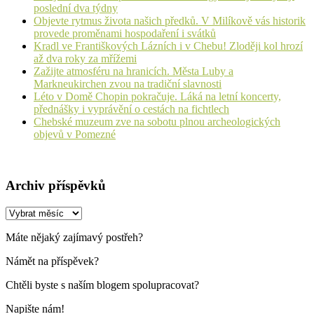
poslední dva týdny
Objevte rytmus života našich předků. V Milíkově vás historik
provede proměnami hospodaření i svátků
Kradl ve Františkových Lázních i v Chebu! Zloději kol hrozí
až dva roky za mřížemi
Zažijte atmosféru na hranicích. Města Luby a
Markneukirchen zvou na tradiční slavnosti
Léto v Domě Chopin pokračuje. Láká na letní koncerty,
přednášky i vyprávění o cestách na fichtlech
Chebské muzeum zve na sobotu plnou archeologických
objevů v Pomezné
Archiv příspěvků
Archiv
příspěvků
Máte nějaký zajímavý postřeh?
Námět na příspěvek?
Chtěli byste s naším blogem spolupracovat?
Napište nám!