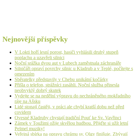
Nejnovější příspěvky
V Lokti hoří lesní porost, hasiči vyhlásili druhý stupeň
poplachu a uzavřeli silnici
Noční srážka dvou aut v Lubech zaměstnala záchranáře
Silničáři opraví povrchy silnic u Kladrub a v Teplé, počítejte s
omezením
Sběratelky představily v Chebu unikátní kočárky
Přišla o telefon, strážníci zasáhli. Noční služba přinesla
neobvyklý dobrý skutek
Vydejte se na nedělní výpravu do nechráněného mokřadního
ráje na Ašsku
Lidé stonají častěji, v práci ale chybí kratší dobu než před
covidem
Ovesné Kladruby chystají tradiční Pouť ke Sv. Vavřinci
Zámek v Toužimi ožije skvělou hudbou. Přijďte si užít letní
Pelmel muziky!
Veřejná sbírka na opravu chrámu sv. Olgy finišuje. Zbývají