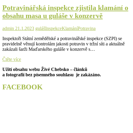
pesticidů
Potravinářská inspekce zjistila klamání o
v
hlávkovém
obsahu masa u guláše v konzervě
zelí
z
dovozu
admin
21.1.2023
guláš
Inspekce
Klamání
Potravina
Inspektoři Státní zemědělské a potravinářské inspekce (SZPI) se
pravidelně věnují kontrolám jakosti potravin v tržní síti a aktuálně
zakázali šarži Maďarského guláše v konzervě s…
Potravinářská
Čtěte více
inspekce
Užití obsahu webu Živé Chebsko – článků
zjistila
a fotografií bez písemného souhlasu je zakázáno.
klamání
o
obsahu
FACEBOOK
masa
u
guláše
v
konzervě