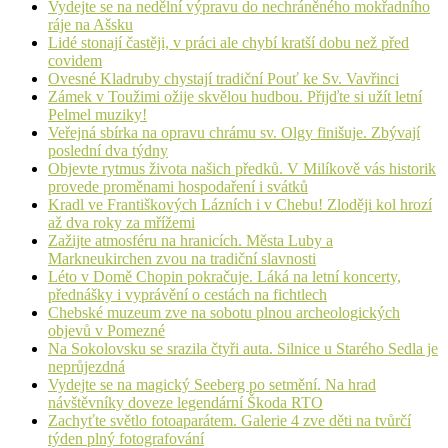
Vydejte se na nedělní výpravu do nechráněného mokřadního
ráje na Ašsku
Lidé stonají častěji, v práci ale chybí kratší dobu než před
covidem
Ovesné Kladruby chystají tradiční Pouť ke Sv. Vavřinci
Zámek v Toužimi ožije skvělou hudbou. Přijďte si užít letní
Pelmel muziky!
Veřejná sbírka na opravu chrámu sv. Olgy finišuje. Zbývají
poslední dva týdny
Objevte rytmus života našich předků. V Milíkově vás historik
provede proměnami hospodaření i svátků
Kradl ve Františkových Lázních i v Chebu! Zloději kol hrozí
až dva roky za mřížemi
Zažijte atmosféru na hranicích. Města Luby a
Markneukirchen zvou na tradiční slavnosti
Léto v Domě Chopin pokračuje. Láká na letní koncerty,
přednášky i vyprávění o cestách na fichtlech
Chebské muzeum zve na sobotu plnou archeologických
objevů v Pomezné
Na Sokolovsku se srazila čtyři auta. Silnice u Starého Sedla je
neprůjezdná
Vydejte se na magický Seeberg po setmění. Na hrad
návštěvníky doveze legendární Škoda RTO
Zachyťte světlo fotoaparátem. Galerie 4 zve děti na tvůrčí
týden plný fotografování