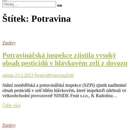
Hledej
…
Štítek:
Potravina
Zprávy
Potravinářská inspekce zjistila vysoký
obsah pesticidů v hlávkovém zelí z dovozu
admin
23.5.2023
Pesticid
Potravina
Zelí
Státní zemědělská a potravinářská inspekce (SZPI) zjistili nadlimitní
obsah pesticidů v zelí bílém hlávkovém, které inspektoři odebrali ve
velkoobchodní provozovně NISIDE Fruit s.r.o., K Radotínu…
Potravinářská
Čtěte více
inspekce
zjistila
vysoký
Zprávy
obsah