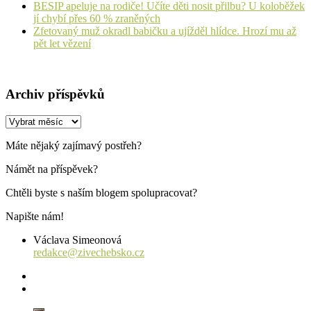
BESIP apeluje na rodiče! Učíte děti nosit přilbu? U koloběžek
jí chybí přes 60 % zraněných
Zfetovaný muž okradl babičku a ujížděl hlídce. Hrozí mu až
pět let vězení
Archiv příspěvků
Archiv
příspěvků
Máte nějaký zajímavý postřeh?
Námět na příspěvek?
Chtěli byste s naším blogem spolupracovat?
Napište nám!
Václava Simeonová
redakce@zivechebsko.cz
facebook
instagram