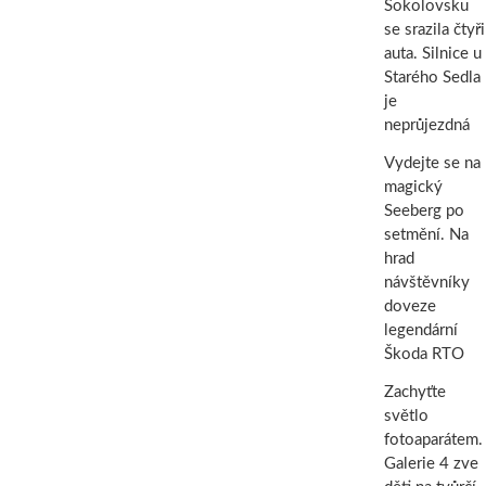
Sokolovsku
se srazila čtyři
auta. Silnice u
Starého Sedla
je
neprůjezdná
Vydejte se na
magický
Seeberg po
setmění. Na
hrad
návštěvníky
doveze
legendární
Škoda RTO
Zachyťte
světlo
fotoaparátem.
Galerie 4 zve