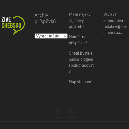
Archiv
Máte nějaký
Václava
příspěvků
zajímavý
Simeonová
postřeh?
redakce@zive
chebsko.cz
Archiv
Námět na
příspěvků
příspěvek?
Chtěli byste s
naším blogem
spolupracovat
?
Napište nám!
facebook
instagram