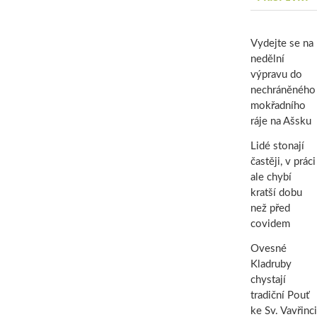
Vydejte se na
nedělní
výpravu do
nechráněného
mokřadního
ráje na Ašsku
Lidé stonají
častěji, v práci
ale chybí
kratší dobu
než před
covidem
Ovesné
Kladruby
chystají
tradiční Pouť
ke Sv. Vavřinci