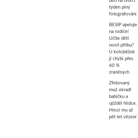
děti na tvůrčí
týden plný
fotografování
BESIP apeluje
na rodiče!
Učíte děti
nosit přilbu?
U koloběžek
jí chybí přes
60 %
zraněných
Zfetovaný
muž okradl
babičku a
ujížděl hlídce.
Hrozí mu až
pět let vězení