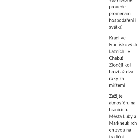
vás historik
provede
proměnami
hospodaření i
svátků
Kradl ve
Františkových
Lázních i v
Chebu!
Zloději kol
hrozí až dva
roky za
mřížemi
Zažijte
atmosféru na
hranicích.
Města Luby a
Markneukirch
en zvou na
tradiční