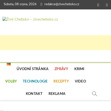
Skip
Sobota, 08 srpna, 2026
redakce@zivechebsko.cz
faceboo
in
to
content
Živé Chebsk
V NAŠEM REGIONU SE STÁLE NĚCO
DĚJE.
–
zivechebsko.
ÚVODNÍ STRÁNKA
ZPRÁVY
KRIMI
VOLBY
TECHNOLOGIE
RECEPTY
VIDEO
KONTAKT
REKLAMA