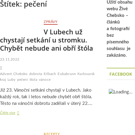
Štítek:
pečení
Užití obsahu
webu Živé
Chebsko –
ZPRÁVY
článků
a fotografií
V Lubech už
bez
chystají setkání u stromku.
písemného
Chybět nebude ani obří štóla
souhlasu je
zakázáno.
23.11.2022
FACEBOOK
Advent
Chebsko
dobrota
Erlbach
Eubabrunn
Karlovarský
kraj
Luby
pečení
štola
vánoce
Již 23. Vánoční setkání chystají v Lubech. Jako
každý rok, tak i letos nebude chybět obří štóla.
Těsto na vánoční dobrotu zadělali v úterý 22.…
V
Čtěte více
Lubech
už
chystají
setkání
RECEPTY