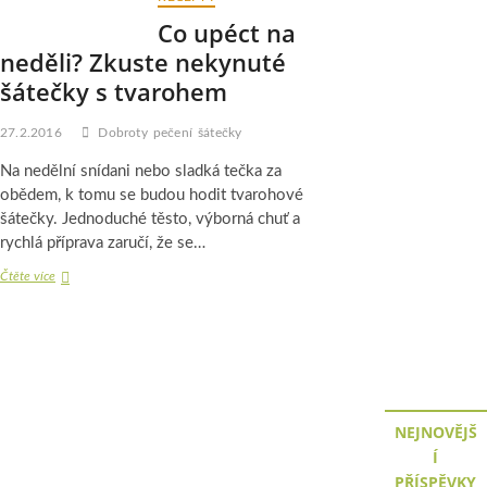
u
Co upéct na
stromku.
neděli? Zkuste nekynuté
Chybět
nebude
šátečky s tvarohem
ani
obří
27.2.2016
Dobroty
pečení
šátečky
štóla
Na nedělní snídani nebo sladká tečka za
obědem, k tomu se budou hodit tvarohové
šátečky. Jednoduché těsto, výborná chuť a
rychlá příprava zaručí, že se…
Co
Čtěte více
upéct
na
neděli?
Zkuste
nekynuté
šátečky
s
NEJNOVĚJŠ
tvarohem
Í
PŘÍSPĚVKY