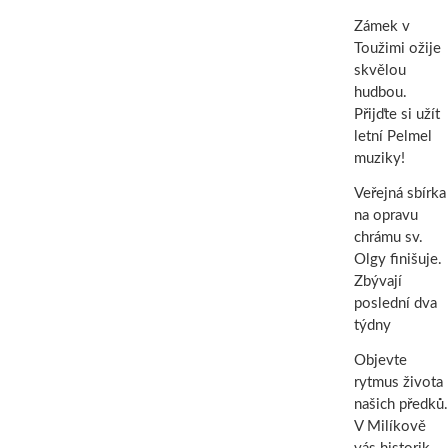
Zámek v
Toužimi ožije
skvělou
hudbou.
Přijďte si užít
letní Pelmel
muziky!
Veřejná sbírka
na opravu
chrámu sv.
Olgy finišuje.
Zbývají
poslední dva
týdny
Objevte
rytmus života
našich předků.
V Milíkově