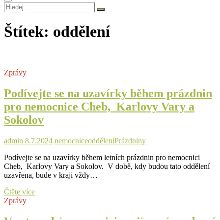
Hledej
…
Štítek:
oddělení
Zprávy
Podívejte se na uzavírky během prázdnin
pro nemocnice Cheb, Karlovy Vary a
Sokolov
admin
8.7.2024
nemocnice
oddělení
Prázdniny
Podívejte se na uzavírky během letních prázdnin pro nemocnici
Cheb, Karlovy Vary a Sokolov. V době, kdy budou tato oddělení
uzavřena, bude v kraji vždy…
Podívejte
Čtěte více
se
Zprávy
na
uzavírky