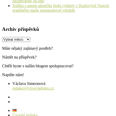
zkontrolujte on-line
Srážka s autem ukončila jízdu cyklisty v Karlových Varech,
zraněného muže transportoval vrtulník
Archiv příspěvků
Archiv
příspěvků
Máte nějaký zajímavý postřeh?
Námět na příspěvek?
Chtěli byste s naším blogem spolupracovat?
Napište nám!
Václava Simeonová
redakce@zivechebsko.cz
facebook
instagram
Úvodní stránka