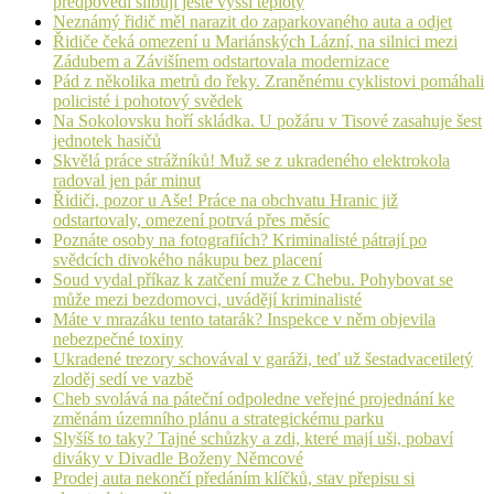
předpovědi slibují ještě vyšší teploty
Neznámý řidič měl narazit do zaparkovaného auta a odjet
Řidiče čeká omezení u Mariánských Lázní, na silnici mezi
Zádubem a Závišínem odstartovala modernizace
Pád z několika metrů do řeky. Zraněnému cyklistovi pomáhali
policisté i pohotový svědek
Na Sokolovsku hoří skládka. U požáru v Tisové zasahuje šest
jednotek hasičů
Skvělá práce strážníků! Muž se z ukradeného elektrokola
radoval jen pár minut
Řidiči, pozor u Aše! Práce na obchvatu Hranic již
odstartovaly, omezení potrvá přes měsíc
Poznáte osoby na fotografiích? Kriminalisté pátrají po
svědcích divokého nákupu bez placení
Soud vydal příkaz k zatčení muže z Chebu. Pohybovat se
může mezi bezdomovci, uvádějí kriminalisté
Máte v mrazáku tento tatarák? Inspekce v něm objevila
nebezpečné toxiny
Ukradené trezory schovával v garáži, teď už šestadvacetiletý
zloděj sedí ve vazbě
Cheb svolává na páteční odpoledne veřejné projednání ke
změnám územního plánu a strategickému parku
Slyšíš to taky? Tajné schůzky a zdi, které mají uši, pobaví
diváky v Divadle Boženy Němcové
Prodej auta nekončí předáním klíčků, stav přepisu si