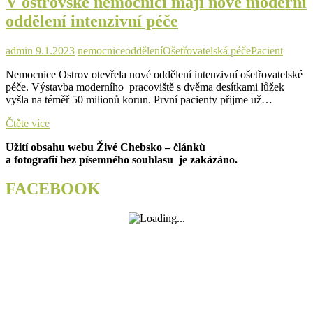
V ostrovské nemocnici mají nové moderní
během
oddělení intenzivní péče
prázdnin
pro
nemocnice
admin
9.1.2023
nemocnice
oddělení
Ošetřovatelská péče
Pacient
Cheb,
Karlovy
Nemocnice Ostrov otevřela nové oddělení intenzivní ošetřovatelské
Vary
péče. Výstavba moderního pracoviště s dvěma desítkami lůžek
a
vyšla na téměř 50 milionů korun. První pacienty přijme už…
Sokolov
V
Čtěte více
ostrovské
Užití obsahu webu Živé Chebsko – článků
nemocnici
a fotografií bez písemného souhlasu je zakázáno.
mají
nové
moderní
FACEBOOK
oddělení
intenzivní
péče