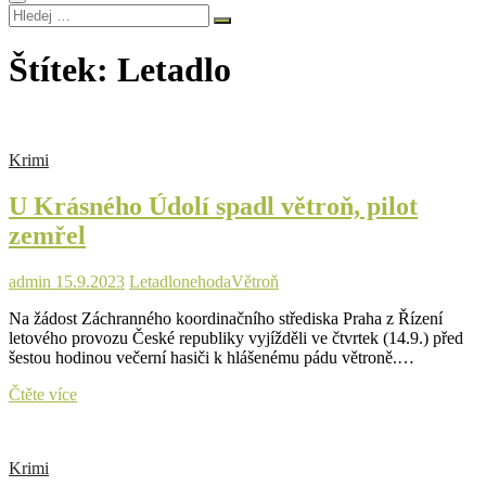
Hledej
…
Štítek:
Letadlo
Krimi
U Krásného Údolí spadl větroň, pilot
zemřel
admin
15.9.2023
Letadlo
nehoda
Větroň
Na žádost Záchranného koordinačního střediska Praha z Řízení
letového provozu České republiky vyjížděli ve čtvrtek (14.9.) před
šestou hodinou večerní hasiči k hlášenému pádu větroně.…
U
Čtěte více
Krásného
Údolí
spadl
Krimi
větroň,