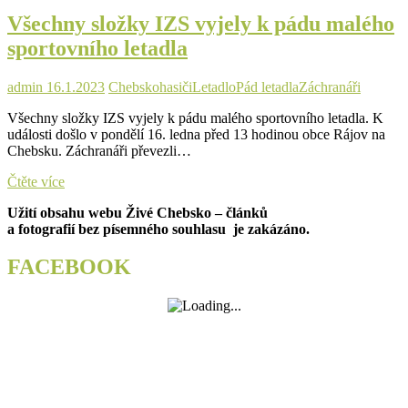
pilot
Všechny složky IZS vyjely k pádu malého
zemřel
sportovního letadla
admin
16.1.2023
Chebsko
hasiči
Letadlo
Pád letadla
Záchranáři
Všechny složky IZS vyjely k pádu malého sportovního letadla. K
události došlo v pondělí 16. ledna před 13 hodinou obce Rájov na
Chebsku. Záchranáři převezli…
Všechny
Čtěte více
složky
Užití obsahu webu Živé Chebsko – článků
IZS
a fotografií bez písemného souhlasu je zakázáno.
vyjely
k
pádu
FACEBOOK
malého
sportovního
letadla