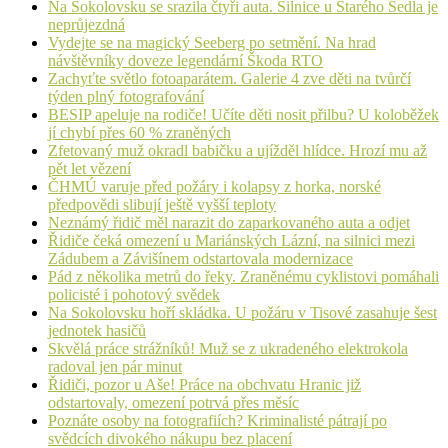
Na Sokolovsku se srazila čtyři auta. Silnice u Starého Sedla je
neprůjezdná
Vydejte se na magický Seeberg po setmění. Na hrad
návštěvníky doveze legendární Škoda RTO
Zachyťte světlo fotoaparátem. Galerie 4 zve děti na tvůrčí
týden plný fotografování
BESIP apeluje na rodiče! Učíte děti nosit přilbu? U koloběžek
jí chybí přes 60 % zraněných
Zfetovaný muž okradl babičku a ujížděl hlídce. Hrozí mu až
pět let vězení
ČHMÚ varuje před požáry i kolapsy z horka, norské
předpovědi slibují ještě vyšší teploty
Neznámý řidič měl narazit do zaparkovaného auta a odjet
Řidiče čeká omezení u Mariánských Lázní, na silnici mezi
Zádubem a Závišínem odstartovala modernizace
Pád z několika metrů do řeky. Zraněnému cyklistovi pomáhali
policisté i pohotový svědek
Na Sokolovsku hoří skládka. U požáru v Tisové zasahuje šest
jednotek hasičů
Skvělá práce strážníků! Muž se z ukradeného elektrokola
radoval jen pár minut
Řidiči, pozor u Aše! Práce na obchvatu Hranic již
odstartovaly, omezení potrvá přes měsíc
Poznáte osoby na fotografiích? Kriminalisté pátrají po
svědcích divokého nákupu bez placení