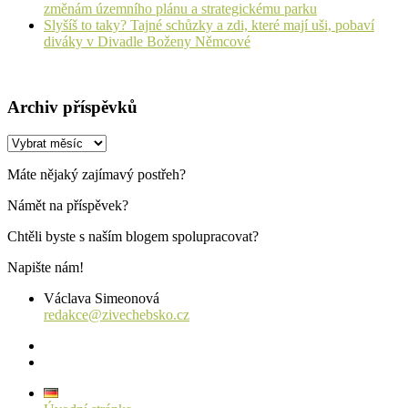
změnám územního plánu a strategickému parku
Slyšíš to taky? Tajné schůzky a zdi, které mají uši, pobaví
diváky v Divadle Boženy Němcové
Archiv příspěvků
Archiv
příspěvků
Máte nějaký zajímavý postřeh?
Námět na příspěvek?
Chtěli byste s naším blogem spolupracovat?
Napište nám!
Václava Simeonová
redakce@zivechebsko.cz
facebook
instagram