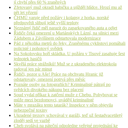
jí chybí přes 60 % zraněných
Zfetovaný muž okradl babičku a ujížděl hlídce. Hrozí mu až
pět let vězení
ČHMÚ varuje před požáry i kolapsy z horka, norské
předpovědi slibují ještě vyšší teploty
Neznámý řidič měl narazit do zaparkovaného auta a odjet
Řidiče čeká omezení u Mariánských Lázní, na silnici mezi
Zádubem a Závišínem odstartovala modernizace
Pád z několika metrů do řeky. Zraněnému cyklistovi pomáhali
policisté i pohotový svědek
Na Sokolovsku hoří skládka. U požáru v Tisové zasahuje šest
jednotek hasičů
Skvělá práce strážníků! Muž se z ukradeného elektrokola
radoval jen pár minut
Řidiči, pozor u Aše! Práce na obchvatu Hranic již
odstartovaly, omezení potrvá přes měsíc
Poznáte osoby na fotografiích? Kriminalisté pátrají po
svědcích divokého nákupu bez placení
Soud vydal příkaz k zatčení muže z Chebu. Pohybovat se
může mezi bezdomovci, uvádějí kriminalisté
Máte v mrazáku tento tatarák? Inspekce v něm objevila
nebezpečné toxiny
Ukradené trezory schovával v garáži, teď už šestadvacetiletý
zloděj sedí ve vazbě
Cheb svolává na páteční odpoledne veřejné projednání ke