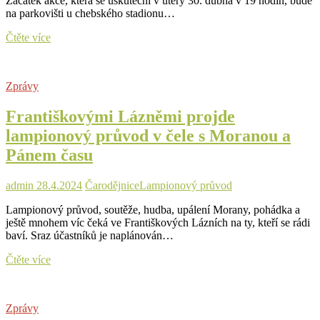
Začátek akce, která se uskuteční v úterý 30. dubna v 19 hodin, bude
na parkovišti u chebského stadionu…
Chebský
Čtěte více
lampionový
průvod
doprovodí
Zprávy
Dechový
orchestr
Františkovými Lázněmi projde
s
mažoretkami
lampionový průvod v čele s Moranou a
Pánem času
admin
28.4.2024
Čarodějnice
Lampionový průvod
Lampionový průvod, soutěže, hudba, upálení Morany, pohádka a
ještě mnohem víc čeká ve Františkových Lázních na ty, kteří se rádi
baví. Sraz účastníků je naplánován…
Františkovými
Čtěte více
Lázněmi
projde
lampionový
Zprávy
průvod