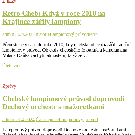
Zprávy
28.
říjen
Retro Cheb: Když v roce 2010 na
lampionovým
průvodem
Krajince zářily lampiony
a
hudbou
admin
30.4.2025
historie
Lampionový průvod
retro
Přeneste se v čase do roku 2010, kdy chebské ulice rozzářil tradiční
lampionový průvod. Objektiv chebského fotografa a kameramana
Milana Daňka zachytil atmosféru, když se…
Retro
Čtěte více
Cheb:
Když
v
Zprávy
roce
2010
Chebský lampionový průvod doprovodí
na
Krajince
Dechový orchestr s mažoretkami
zářily
lampiony
admin
29.4.2024
Čarodějnice
Lampionový průvod
Lampionový průvod doprovodí Dechový orchestr s mažoretkami.