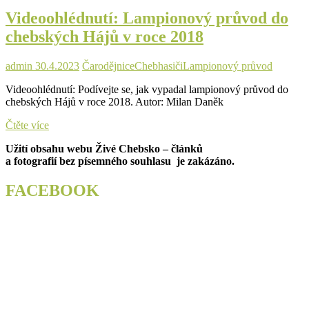
v
Videoohlédnutí: Lampionový průvod do
čele
s
chebských Hájů v roce 2018
Moranou
a
Pánem
admin
30.4.2023
Čarodějnice
Cheb
hasiči
Lampionový průvod
času
Videoohlédnutí: Podívejte se, jak vypadal lampionový průvod do
chebských Hájů v roce 2018. Autor: Milan Daněk
Videoohlédnutí:
Čtěte více
Lampionový
Užití obsahu webu Živé Chebsko – článků
průvod
a fotografií bez písemného souhlasu je zakázáno.
do
chebských
Hájů
FACEBOOK
v
roce
2018