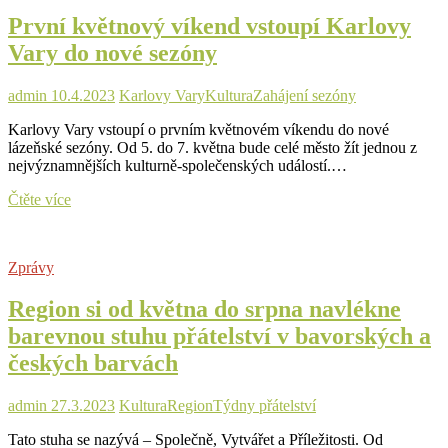
pro
První květnový víkend vstoupí Karlovy
akce
Vary do nové sezóny
admin
10.4.2023
Karlovy Vary
Kultura
Zahájení sezóny
Karlovy Vary vstoupí o prvním květnovém víkendu do nové
lázeňské sezóny. Od 5. do 7. května bude celé město žít jednou z
nejvýznamnějších kulturně-společenských událostí.…
První
Čtěte více
květnový
víkend
vstoupí
Zprávy
Karlovy
Vary
Region si od května do srpna navlékne
do
nové
barevnou stuhu přátelství v bavorských a
sezóny
českých barvách
admin
27.3.2023
Kultura
Region
Týdny přátelství
Tato stuha se nazývá – Společně, Vytvářet a Příležitosti. Od