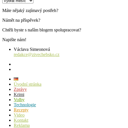
Archiv
příspěvků
Máte nějaký zajímavý postřeh?
Námět na příspěvek?
Chtěli byste s naším blogem spolupracovat?
Napište nám!
Václava Simeonová
redakce@zivechebsko.cz
facebook
instagram
Úvodní stránka
Zprávy
Krimi
Volby
Technologie
Recepty
Video
Kontakt
Reklama