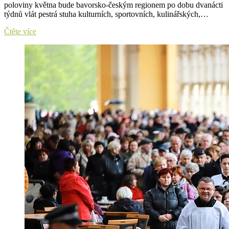
poloviny května bude bavorsko-českým regionem po dobu dvanácti
týdnů vlát pestrá stuha kulturních, sportovních, kulinářských,…
Region
Čtěte více
si
od
května
do
srpna
navlékne
barevnou
stuhu
přátelství
v
bavorských
a
českých
barvách