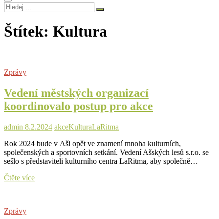
Hledej
…
Štítek:
Kultura
Zprávy
Vedení městských organizací
koordinovalo postup pro akce
admin
8.2.2024
akce
Kultura
LaRitma
Rok 2024 bude v Aši opět ve znamení mnoha kulturních,
společenských a sportovních setkání. Vedení Ašských lesů s.r.o. se
sešlo s představiteli kulturního centra LaRitma, aby společně…
Vedení
Čtěte více
městských
organizací
koordinovalo
Zprávy
postup