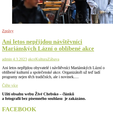
Zprávy
Ani letos nepřijdou návštěvníci
Mariánských Lázní o oblíbené akce
admin
4.3.2023
akce
Kultura
Zábava
Ani letos nepřijdou obyvatelé i návštěvníci Mariánských Lázní o
oblíbené kulturní a společenské akce. Organizátoři už teď ladí
programy nejen těch tradičních, ale i novinek.…
Ani
Čtěte více
letos
Užití obsahu webu Živé Chebsko – článků
nepřijdou
a fotografií bez písemného souhlasu je zakázáno.
návštěvníci
Mariánských
Lázní
FACEBOOK
o