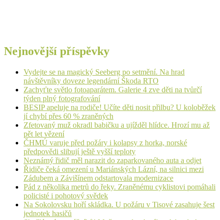
Nejnovější příspěvky
Vydejte se na magický Seeberg po setmění. Na hrad
návštěvníky doveze legendární Škoda RTO
Zachyťte světlo fotoaparátem. Galerie 4 zve děti na tvůrčí
týden plný fotografování
BESIP apeluje na rodiče! Učíte děti nosit přilbu? U koloběžek
jí chybí přes 60 % zraněných
Zfetovaný muž okradl babičku a ujížděl hlídce. Hrozí mu až
pět let vězení
ČHMÚ varuje před požáry i kolapsy z horka, norské
předpovědi slibují ještě vyšší teploty
Neznámý řidič měl narazit do zaparkovaného auta a odjet
Řidiče čeká omezení u Mariánských Lázní, na silnici mezi
Zádubem a Závišínem odstartovala modernizace
Pád z několika metrů do řeky. Zraněnému cyklistovi pomáhali
policisté i pohotový svědek
Na Sokolovsku hoří skládka. U požáru v Tisové zasahuje šest
jednotek hasičů