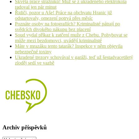
Skvělá práce strážníků! Muž se z ukradeného elektrokola
radoval jen pár minut
Řidiči, pozor u Aše! Práce na obchvatu Hranic již
odstartovaly, omezení potrvá přes měsíc
Poznáte osoby na fotografiích? Kriminalisté pátrají po
svědcích divokého nákupu bez placení
Soud vydal příkaz k zatčení muže z Chebu. Pohybovat se
může mezi bezdomovci, uvádějí kriminalisté
Máte v mrazáku tento tatarák? Inspekce v něm objevila
nebezpečné toxiny
Ukradené trezory schovával v garáži, teď už šestadvacetiletý
zloděj sedí ve vazbě
Archiv příspěvků