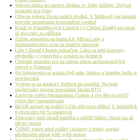
Veřejná sbírka na opravu chrámu sv. Olgy finišuje. Zbývají
poslední dva týdny
Objevte rytmus života našich předků. V Milíkově vás historik
provede proměnami hospodaření i svátků
Kradl ve Františkových Lázních i v Chebu! Zloději kol hrozí
až dva roky za mřížemi
Zažijte atmosféru na hranicích. Města Luby a
Markneukirchen zvou na tradiční slavnosti
Léto v Domě Chopin pokračuje. Láká na letní koncerty,
přednášky i vyprávění o cestách na fichtlech
Chebské muzeum zve na sobotu plnou archeologických
objevů v Pomezné
Na Sokolovsku se srazila čtyři auta. Silnice u Starého Sedla je
neprůjezdná
Vydejte se na magický Seeberg po setmění. Na hrad
návštěvníky doveze legendární Škoda RTO
Zachyťte světlo fotoaparátem. Galerie 4 zve děti na tvůrčí
týden plný fotografování
BESIP apeluje na rodiče! Učíte děti nosit přilbu? U koloběžek
jí chybí přes 60 % zraněných
Zfetovaný muž okradl babičku a ujížděl hlídce. Hrozí mu až
pět let vězení
ČHMÚ varuje před požáry i kolapsy z horka, norské
předpovědi slibují ještě vyšší teploty