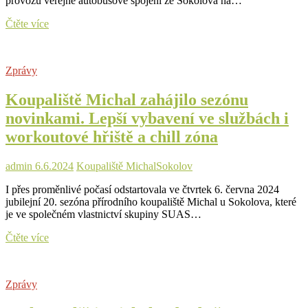
provozu veřejné autobusové spojení ze Sokolova na…
Na
Čtěte více
koupaliště
Michal
a
Zprávy
zpět
do
Koupaliště Michal zahájilo sezónu
Sokolova
bude
novinkami. Lepší vybavení ve službách i
opět
workoutové hřiště a chill zóna
jezdit
letní
autobus
admin
6.6.2024
Koupaliště Michal
Sokolov
I přes proměnlivé počasí odstartovala ve čtvrtek 6. června 2024
jubilejní 20. sezóna přírodního koupaliště Michal u Sokolova, které
je ve společném vlastnictví skupiny SUAS…
Koupaliště
Čtěte více
Michal
zahájilo
sezónu
Zprávy
novinkami.
Lepší