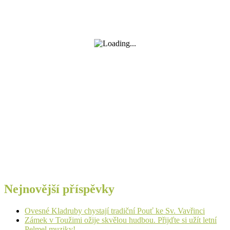
Nejnovější příspěvky
Ovesné Kladruby chystají tradiční Pouť ke Sv. Vavřinci
Zámek v Toužimi ožije skvělou hudbou. Přijďte si užít letní
Pelmel muziky!