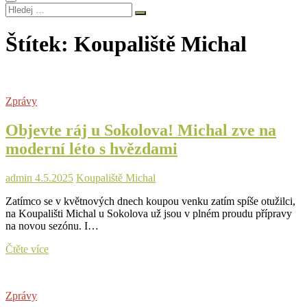
Hledej
…
Štítek:
Koupaliště Michal
Zprávy
Objevte ráj u Sokolova! Michal zve na
moderní léto s hvězdami
admin
4.5.2025
Koupaliště Michal
Zatímco se v květnových dnech koupou venku zatím spíše otužilci,
na Koupališti Michal u Sokolova už jsou v plném proudu přípravy
na novou sezónu. I…
Objevte
Čtěte více
ráj
u
Sokolova!
Zprávy
Michal