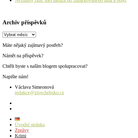
Neznámý řidič měl narazit do zaparkovaného auta a odjet
Archiv příspěvků
Archiv
příspěvků
Máte nějaký zajímavý postřeh?
Námět na příspěvek?
Chtěli byste s naším blogem spolupracovat?
Napište nám!
Václava Simeonová
redakce@zivechebsko.cz
facebook
instagram
Úvodní stránka
Zprávy
Krimi