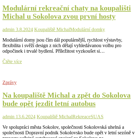
zve
Modulární rekreační chaty na koupališti
na
moderní
Michal u Sokolova zvou první hosty
léto
s
hvězdami
admin
3.8.2024
Koupaliště Michal
Modulární domky
Modulární domy jsou čím dál populárnější, rychlost výstavby,
flexibilita i svěží design z nich dělají vyhledávanou volbu pro
odpočinek i trvalé bydlení. Příležitost vyzkoušet si…
Modulární
Čtěte více
rekreační
chaty
na
Zprávy
koupališti
Michal
Na koupaliště Michal a zpět do Sokolova
u
Sokolova
bude opět jezdit letní autobus
zvou
první
hosty
admin
13.6.2024
Koupaliště Michal
Rekreace
SUAS
Ve spolupráci města Sokolov, společnosti Sokolovská uhelná a
společnosti Dopravní podnik Sokolovsko bude opět v letní sezóně v