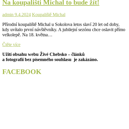
Na koupališti Michal to bude žít!
vybavení
ve
službách
admin
9.4.2024
Koupaliště Michal
i
workoutové
Přírodní koupaliště Michal u Sokolova letos slaví 20 let od doby,
hřiště
kdy uvítalo první návštěvníky. A jubilejní sezónu chce oslavit přímo
a
velkolepě. Na 18. května…
chill
zóna
Na
Čtěte více
koupališti
Užití obsahu webu Živé Chebsko – článků
Michal
a fotografií bez písemného souhlasu je zakázáno.
to
bude
žít!
FACEBOOK