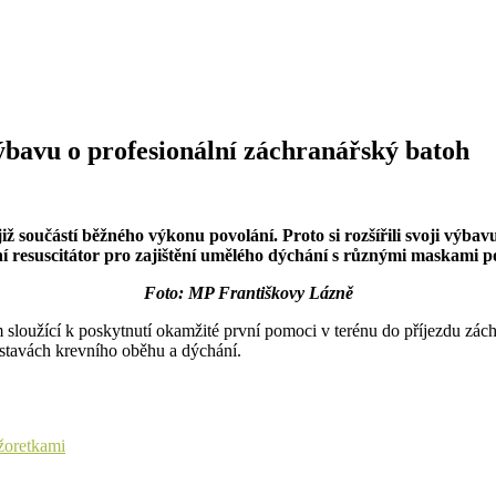
 výbavu o profesionální záchranářský batoh
již součástí běžného výkonu povolání. Proto si rozšířili svoji výb
 resuscitátor pro zajištění umělého dýchání s různými maskami po
Foto: MP Františkovy Lázně
loužící k poskytnutí okamžité první pomoci v terénu do příjezdu záchra
ástavách krevního oběhu a dýchání.
žoretkami