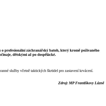
avu o profesionální záchranářský batoh, který kromě požívaného
čínaje, dětskými až po dospělácké.
nné služby včetně taktických škrtidel pro zastavení krvácení.
Zdroj: MP Františkovy Lázně