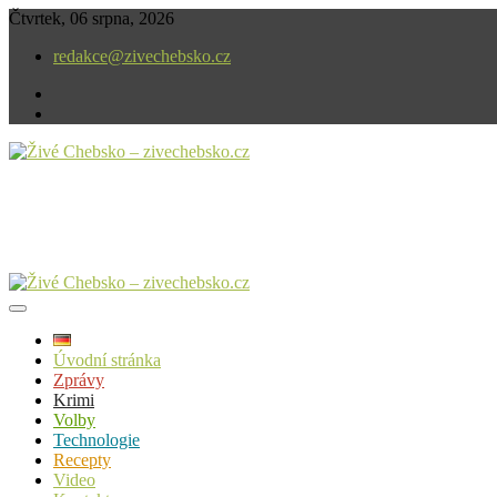
Skip
Čtvrtek, 06 srpna, 2026
to
redakce@zivechebsko.cz
content
facebook
instagram
V našem regionu se stále něco děje.
Živé Chebsko – zivechebsko.cz
Úvodní stránka
Zprávy
Krimi
Volby
Technologie
Recepty
Video