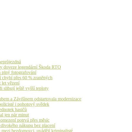
 neprůjezdná
íky doveze legendární Škoda RTO
n plný fotografování
jí chybí přes 60 % zraněných
 let vězení
libují ještě vyšší teploty
dubem a Závišínem odstartovala modernizace
olicisté i pohotový svědek
ednotek hasičů
al jen pár minut
, omezení potrvá přes měsíc
h divokého nákupu bez placení
 mezi bezdomovci, uvádějí kriminalisté