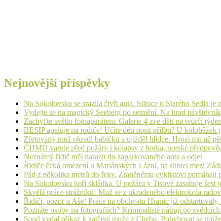
Nejnovější příspěvky
Na Sokolovsku se srazila čtyři auta. Silnice u Starého Sedla je
Vydejte se na magický Seeberg po setmění. Na hrad návštěvn
Zachyťte světlo fotoaparátem. Galerie 4 zve děti na tvůrčí týde
BESIP apeluje na rodiče! Učíte děti nosit přilbu? U koloběžek 
Zfetovaný muž okradl babičku a ujížděl hlídce. Hrozí mu až pět
ČHMÚ varuje před požáry i kolapsy z horka, norské předpovědi s
Neznámý řidič měl narazit do zaparkovaného auta a odjet
Řidiče čeká omezení u Mariánských Lázní, na silnici mezi Zá
Pád z několika metrů do řeky. Zraněnému cyklistovi pomáhali p
Na Sokolovsku hoří skládka. U požáru v Tisové zasahuje šest j
Skvělá práce strážníků! Muž se z ukradeného elektrokola radov
Řidiči, pozor u Aše! Práce na obchvatu Hranic již odstartovaly
Poznáte osoby na fotografiích? Kriminalisté pátrají po svědcíc
Soud vydal příkaz k zatčení muže z Chebu. Pohybovat se může