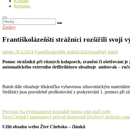
Kontakt
Reklama
Hledej
…
Zprávy
Františkolázeňští strážníci rozšířili svoji
admin
29.4.2024
Františkolázeňští strážníci
Záchranářský batoh
Pomoc strážníků při různých kolapsech, zranění či ošetřování je 
automatického externího defibrilátoru obsahuje ambuvak – ruční
Batoh dále obsahuje lékárničku vybavenou zdravotnickým materiálem s
Strážníci jsou pravidelně proškolování z poskytování 1. pomoci při z
Navigace
Previous
Previous
Na Ferdinandově kolonádě budou vítat ptačí zpěv
Next
post:
Next
Chebský lampionový průvod doprovodí Dechový orchestr s ma
pro
post:
Užití obsahu webu Živé Chebsko – článků
příspěvek