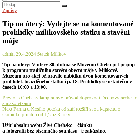
Hledej
…
Zprávy
Tip na úterý: Vydejte se na komentované
prohlídky milíkovského statku a stavění
máje
admin
29.4.2024
Statek Milíkov
Tip na úterý: V úterý 30. dubna se Muzeum Cheb opět připojí
k programu tradičního stavění obecní máje v Milíkově.
Muzeum pro akci připravilo nabídku dvou komentovaných
prohlídek hrázděného statku čp. 18. Prohlídky se uskuteční v
časech 16:00 a 18:00.
Navigace
Previous
Previous
Chebský lampionový průvod doprovodí Dechový orchestr
post:
s mažoretkami
pro
Next
Next
Farma u Kosího potoka od září rozšíří svou kapacitu o
příspěvek
post:
skupinku pro děti od 1,5 až 3 roky
Užití obsahu webu Živé Chebsko – článků
a fotografií bez písemného souhlasu je zakázáno.