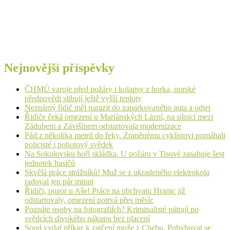
Nejnovější příspěvky
ČHMÚ varuje před požáry i kolapsy z horka, norské
předpovědi slibují ještě vyšší teploty
Neznámý řidič měl narazit do zaparkovaného auta a odjet
Řidiče čeká omezení u Mariánských Lázní, na silnici mezi
Zádubem a Závišínem odstartovala modernizace
Pád z několika metrů do řeky. Zraněnému cyklistovi pomáhali
policisté i pohotový svědek
Na Sokolovsku hoří skládka. U požáru v Tisové zasahuje šest
jednotek hasičů
Skvělá práce strážníků! Muž se z ukradeného elektrokola
radoval jen pár minut
Řidiči, pozor u Aše! Práce na obchvatu Hranic již
odstartovaly, omezení potrvá přes měsíc
Poznáte osoby na fotografiích? Kriminalisté pátrají po
svědcích divokého nákupu bez placení
Soud vydal příkaz k zatčení muže z Chebu. Pohybovat se