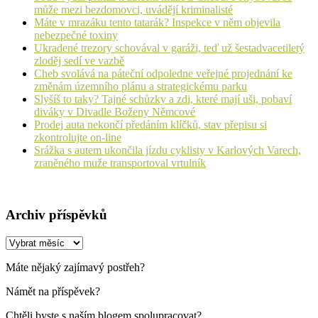
může mezi bezdomovci, uvádějí kriminalisté
Máte v mrazáku tento tatarák? Inspekce v něm objevila
nebezpečné toxiny
Ukradené trezory schovával v garáži, teď už šestadvacetiletý
zloděj sedí ve vazbě
Cheb svolává na páteční odpoledne veřejné projednání ke
změnám územního plánu a strategickému parku
Slyšíš to taky? Tajné schůzky a zdi, které mají uši, pobaví
diváky v Divadle Boženy Němcové
Prodej auta nekončí předáním klíčků, stav přepisu si
zkontrolujte on-line
Srážka s autem ukončila jízdu cyklisty v Karlových Varech,
zraněného muže transportoval vrtulník
Archiv příspěvků
Archiv
příspěvků
Máte nějaký zajímavý postřeh?
Námět na příspěvek?
Chtěli byste s naším blogem spolupracovat?