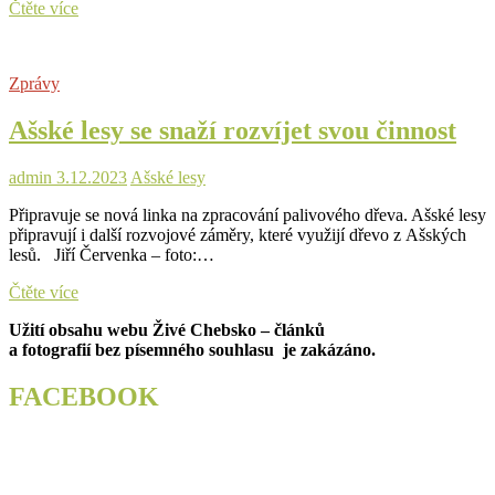
Ašské
Čtěte více
lesy
odměnily
nejlepší
Zprávy
sběrače
Ašské lesy se snaží rozvíjet svou činnost
admin
3.12.2023
Ašské lesy
Připravuje se nová linka na zpracování palivového dřeva. Ašské lesy
připravují i další rozvojové záměry, které využijí dřevo z Ašských
lesů. Jiří Červenka – foto:…
Ašské
Čtěte více
lesy
Užití obsahu webu Živé Chebsko – článků
se
a fotografií bez písemného souhlasu je zakázáno.
snaží
rozvíjet
svou
FACEBOOK
činnost