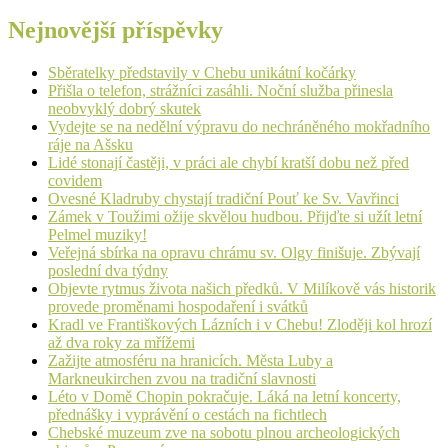
Nejnovější příspěvky
Sběratelky představily v Chebu unikátní kočárky
Přišla o telefon, strážníci zasáhli. Noční služba přinesla
neobvyklý dobrý skutek
Vydejte se na nedělní výpravu do nechráněného mokřadního
ráje na Ašsku
Lidé stonají častěji, v práci ale chybí kratší dobu než před
covidem
Ovesné Kladruby chystají tradiční Pouť ke Sv. Vavřinci
Zámek v Toužimi ožije skvělou hudbou. Přijďte si užít letní
Pelmel muziky!
Veřejná sbírka na opravu chrámu sv. Olgy finišuje. Zbývají
poslední dva týdny
Objevte rytmus života našich předků. V Milíkově vás historik
provede proměnami hospodaření i svátků
Kradl ve Františkových Lázních i v Chebu! Zloději kol hrozí
až dva roky za mřížemi
Zažijte atmosféru na hranicích. Města Luby a
Markneukirchen zvou na tradiční slavnosti
Léto v Domě Chopin pokračuje. Láká na letní koncerty,
přednášky i vyprávění o cestách na fichtlech
Chebské muzeum zve na sobotu plnou archeologických