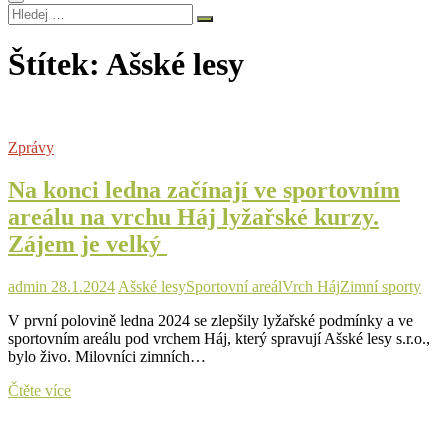
Hledej
…
Štítek:
Ašské lesy
Zprávy
Na konci ledna začínají ve sportovním
areálu na vrchu Háj lyžařské kurzy.
Zájem je velký
admin
28.1.2024
Ašské lesy
Sportovní areál
Vrch Háj
Zimní sporty
V první polovině ledna 2024 se zlepšily lyžařské podmínky a ve
sportovním areálu pod vrchem Háj, který spravují Ašské lesy s.r.o.,
bylo živo. Milovníci zimních…
Na
Čtěte více
konci
ledna
začínají