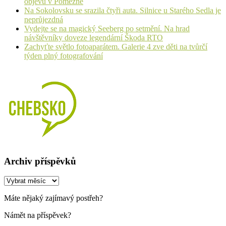
objevů v Pomezné
Na Sokolovsku se srazila čtyři auta. Silnice u Starého Sedla je
neprůjezdná
Vydejte se na magický Seeberg po setmění. Na hrad
návštěvníky doveze legendární Škoda RTO
Zachyťte světlo fotoaparátem. Galerie 4 zve děti na tvůrčí
týden plný fotografování
Archiv příspěvků
Archiv
příspěvků
Máte nějaký zajímavý postřeh?
Námět na příspěvek?