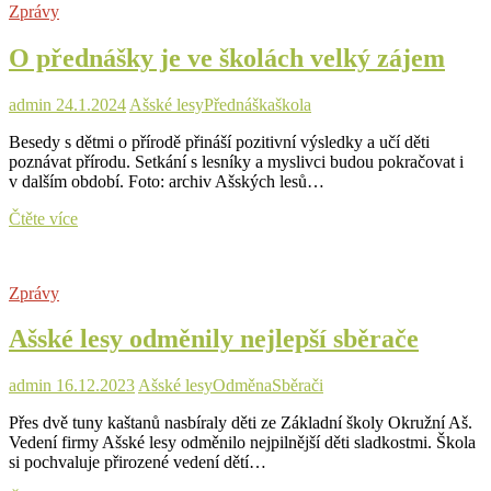
Zprávy
ve
sportovním
O přednášky je ve školách velký zájem
areálu
na
vrchu
admin
24.1.2024
Ašské lesy
Přednáška
škola
Háj
lyžařské
Besedy s dětmi o přírodě přináší pozitivní výsledky a učí děti
kurzy.
poznávat přírodu. Setkání s lesníky a myslivci budou pokračovat i
Zájem
v dalším období. Foto: archiv Ašských lesů…
je
velký
O
Čtěte více
přednášky
je
ve
Zprávy
školách
velký
Ašské lesy odměnily nejlepší sběrače
zájem
admin
16.12.2023
Ašské lesy
Odměna
Sběrači
Přes dvě tuny kaštanů nasbíraly děti ze Základní školy Okružní Aš.
Vedení firmy Ašské lesy odměnilo nejpilnější děti sladkostmi. Škola
si pochvaluje přirozené vedení dětí…