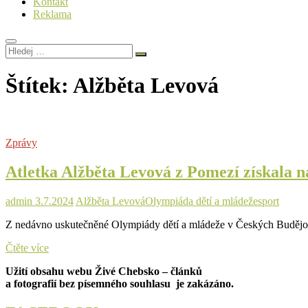
Kontakt
Reklama
Hledej
…
Štítek:
Alžběta Levová
Zprávy
Atletka Alžběta Levová z Pomezí získala 
admin
3.7.2024
Alžběta Levová
Olympiáda dětí a mládeže
sport
Z nedávno uskutečněné Olympiády dětí a mládeže v Českých Budějovi
Atletka
Čtěte více
Alžběta
Užití obsahu webu Živé Chebsko – článků
Levová
a fotografií bez písemného souhlasu je zakázáno.
z
Pomezí