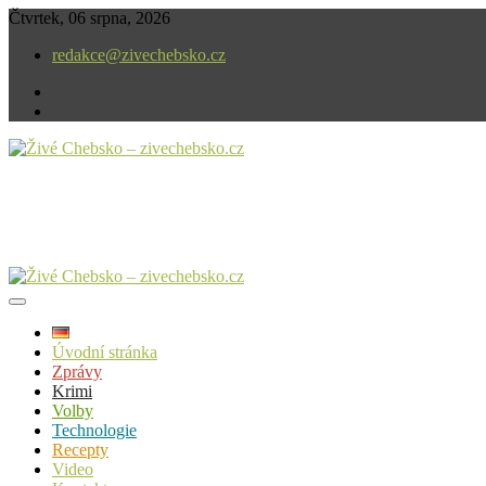
Skip
Čtvrtek, 06 srpna, 2026
to
redakce@zivechebsko.cz
content
facebook
instagram
V našem regionu se stále něco děje.
Živé Chebsko – zivechebsko.cz
Úvodní stránka
Zprávy
Krimi
Volby
Technologie
Recepty
Video