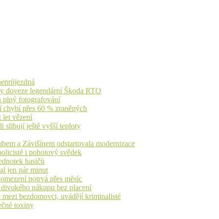
 neprůjezdná
íky doveze legendární Škoda RTO
n plný fotografování
jí chybí přes 60 % zraněných
 let vězení
libují ještě vyšší teploty
dubem a Závišínem odstartovala modernizace
olicisté i pohotový svědek
ednotek hasičů
al jen pár minut
, omezení potrvá přes měsíc
h divokého nákupu bez placení
 mezi bezdomovci, uvádějí kriminalisté
ečné toxiny