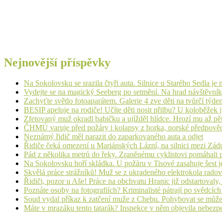
Nejnovější příspěvky
Na Sokolovsku se srazila čtyři auta. Silnice u Starého Sedla je
Vydejte se na magický Seeberg po setmění. Na hrad návštěvn
Zachyťte světlo fotoaparátem. Galerie 4 zve děti na tvůrčí týde
BESIP apeluje na rodiče! Učíte děti nosit přilbu? U koloběžek 
Zfetovaný muž okradl babičku a ujížděl hlídce. Hrozí mu až pět
ČHMÚ varuje před požáry i kolapsy z horka, norské předpovědi s
Neznámý řidič měl narazit do zaparkovaného auta a odjet
Řidiče čeká omezení u Mariánských Lázní, na silnici mezi Zá
Pád z několika metrů do řeky. Zraněnému cyklistovi pomáhali p
Na Sokolovsku hoří skládka. U požáru v Tisové zasahuje šest j
Skvělá práce strážníků! Muž se z ukradeného elektrokola radov
Řidiči, pozor u Aše! Práce na obchvatu Hranic již odstartovaly
Poznáte osoby na fotografiích? Kriminalisté pátrají po svědcíc
Soud vydal příkaz k zatčení muže z Chebu. Pohybovat se může
Máte v mrazáku tento tatarák? Inspekce v něm objevila nebezp