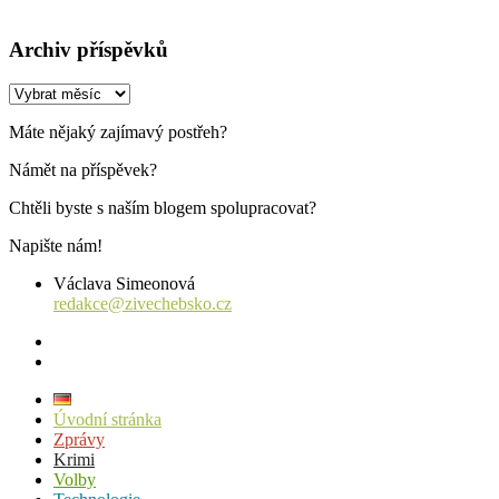
Archiv příspěvků
Archiv
příspěvků
Máte nějaký zajímavý postřeh?
Námět na příspěvek?
Chtěli byste s naším blogem spolupracovat?
Napište nám!
Václava Simeonová
redakce@zivechebsko.cz
facebook
instagram
Úvodní stránka
Zprávy
Krimi
Volby