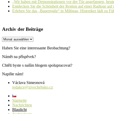
„Wir haben mit Demonstrationen vor der Tür angefangen, heute 
Entdecken Sie die Schönheit der Region auf einer Radtour auf
Erleben Sie das „Bauernjahr“ in Miltigau, Historiker lädt zu F
Archiv der Beiträge
Archiv
der
Beiträge
Haben Sie eine interessante Beobachtung?
Námět na příspěvek?
Chtěli byste s naším blogem spolupracovat?
Napište nám!
Václava Simeonová
redakce@zivechebsko.cz
Startseite
Nachrichten
Blaulicht