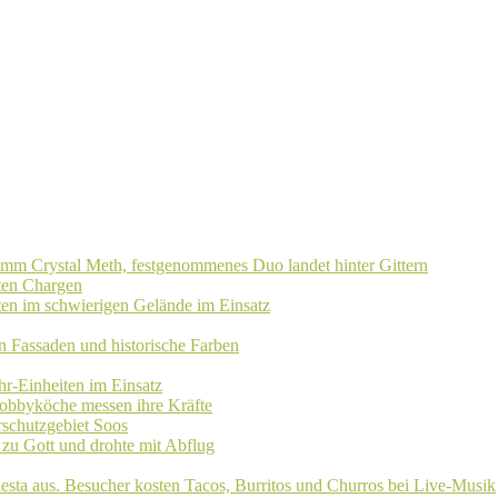
amm Crystal Meth, festgenommenes Duo landet hinter Gittern
eten Chargen
ten im schwierigen Gelände im Einsatz
rn Fassaden und historische Farben
r-Einheiten im Einsatz
 Hobbyköche messen ihre Kräfte
schutzgebiet Soos
 zu Gott und drohte mit Abflug
iesta aus. Besucher kosten Tacos, Burritos und Churros bei Live-Musik