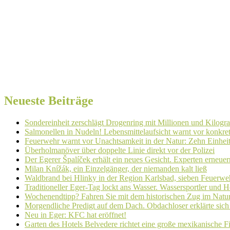
Neueste Beiträge
Sondereinheit zerschlägt Drogenring mit Millionen und Kilogr
Salmonellen in Nudeln! Lebensmittelaufsicht warnt vor konkr
Feuerwehr warnt vor Unachtsamkeit in der Natur: Zehn Einhei
Überholmanöver über doppelte Linie direkt vor der Polizei
Der Egerer Špalíček erhält ein neues Gesicht. Experten erneue
Milan Knížák, ein Einzelgänger, der niemanden kalt ließ
Waldbrand bei Hlinky in der Region Karlsbad, sieben Feuerweh
Traditioneller Eger-Tag lockt ans Wasser. Wassersportler und
Wochenendtipp? Fahren Sie mit dem historischen Zug im Natur
Morgendliche Predigt auf dem Dach. Obdachloser erklärte sich
Neu in Eger: KFC hat eröffnet!
Garten des Hotels Belvedere richtet eine große mexikanische F