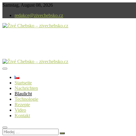
Skip
Samstag, August 08, 2026
to
redakce@zivechebsko.cz
content
In unserer Region ist immer etwas los.
Živé Chebsko – zivechebsko.cz
Startseite
Nachrichten
Blaulicht
Technologie
Rezepte
Video
Kontakt
Hledej