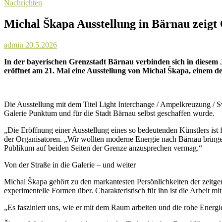
…
Nachrichten
Michal Škapa Ausstellung in Bärnau zeigt Q
admin
20.5.2026
In der bayerischen Grenzstadt Bärnau verbinden sich in diese
eröffnet am 21. Mai eine Ausstellung von Michal Škapa, einem de
Die Ausstellung mit dem Titel Light Interchange / Ampelkreuzung / Sv
Galerie Punktum und für die Stadt Bärnau selbst geschaffen wurde.
„Die Eröffnung einer Ausstellung eines so bedeutenden Künstlers ist 
der Organisatoren. „Wir wollten moderne Energie nach Bärnau bringen 
Publikum auf beiden Seiten der Grenze anzusprechen vermag.“
Von der Straße in die Galerie – und weiter
Michal Škapa gehört zu den markantesten Persönlichkeiten der zeitgen
experimentelle Formen über. Charakteristisch für ihn ist die Arbeit mi
„Es fasziniert uns, wie er mit dem Raum arbeiten und die rohe Energ