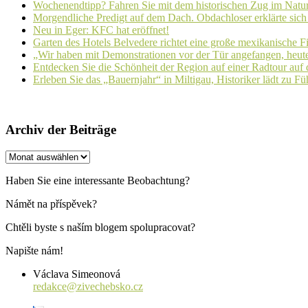
Wochenendtipp? Fahren Sie mit dem historischen Zug im Natur
Morgendliche Predigt auf dem Dach. Obdachloser erklärte sich
Neu in Eger: KFC hat eröffnet!
Garten des Hotels Belvedere richtet eine große mexikanische F
„Wir haben mit Demonstrationen vor der Tür angefangen, heute 
Entdecken Sie die Schönheit der Region auf einer Radtour auf
Erleben Sie das „Bauernjahr“ in Miltigau, Historiker lädt zu F
Archiv der Beiträge
Archiv
der
Beiträge
Haben Sie eine interessante Beobachtung?
Námět na příspěvek?
Chtěli byste s naším blogem spolupracovat?
Napište nám!
Václava Simeonová
redakce@zivechebsko.cz