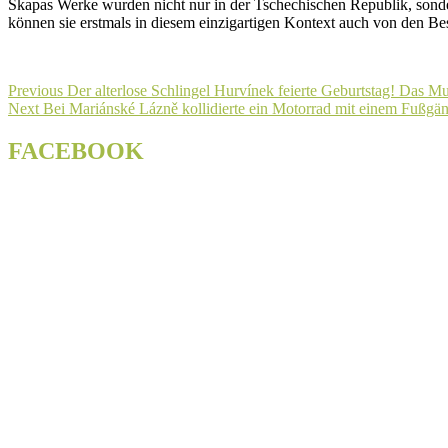
Škapas Werke wurden nicht nur in der Tschechischen Republik, sond
können sie erstmals in diesem einzigartigen Kontext auch von den B
Beitragsnavigation
Previous
Previous
Der alterlose Schlingel Hurvínek feierte Geburtstag! Das M
Next
post:
Next
Bei Mariánské Lázně kollidierte ein Motorrad mit einem Fußgäng
post:
FACEBOOK