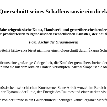
uerschnitt seines Schaffens sowie ein direk
m Jahr zeitgenössische Kunst, Handwerk und grenzüberschreiten
r profiliertesten zeitgenössischen tschechischen Künstler, der h
Foto: Archiv der Organisatoren
ětelná křižovatka bietet nicht nur einen Querschnitt durch Škapas Sch
für uns eine großartige Gelegenheit, die Kraft der grenzüberschreiten
und sie mit dem lokalen Umfeld verknüpfen. Michal Škapa ist die ideal
össischen tschechischen Kunstszene. Seine Arbeit wurzelt im Bereich Gr
t der Dynamik der Linie, der Energie des Raumes und einer starken visue
ie von der Straße in ein Galerieumfeld übertragen kann“, ergänzt Mark