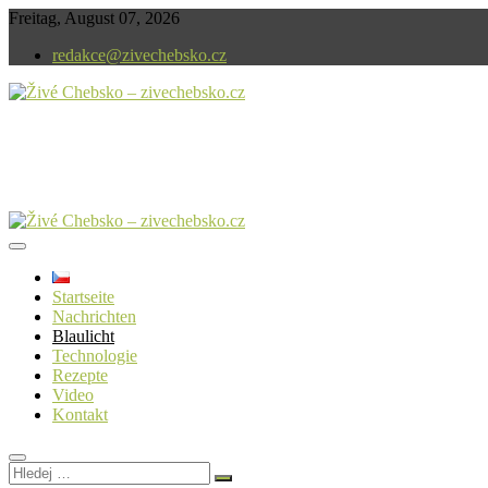
Skip
Freitag, August 07, 2026
to
redakce@zivechebsko.cz
content
In unserer Region ist immer etwas los.
Živé Chebsko – zivechebsko.cz
Startseite
Nachrichten
Blaulicht
Technologie
Rezepte
Video
Kontakt
Hledej