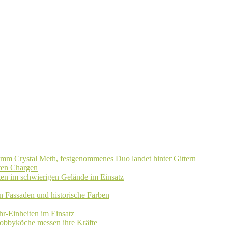
amm Crystal Meth, festgenommenes Duo landet hinter Gittern
eten Chargen
ten im schwierigen Gelände im Einsatz
rn Fassaden und historische Farben
r-Einheiten im Einsatz
 Hobbyköche messen ihre Kräfte