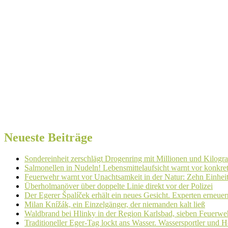
Neueste Beiträge
Sondereinheit zerschlägt Drogenring mit Millionen und Kilogr
Salmonellen in Nudeln! Lebensmittelaufsicht warnt vor konkr
Feuerwehr warnt vor Unachtsamkeit in der Natur: Zehn Einhei
Überholmanöver über doppelte Linie direkt vor der Polizei
Der Egerer Špalíček erhält ein neues Gesicht. Experten erneue
Milan Knížák, ein Einzelgänger, der niemanden kalt ließ
Waldbrand bei Hlinky in der Region Karlsbad, sieben Feuerweh
Traditioneller Eger-Tag lockt ans Wasser. Wassersportler und