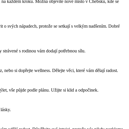
ají na každém kroku. Možná objevíte nové místo v Chebsku, kde se
uvit o svých nápadech, protože se setkají s velkým nadšením. Dobré
ry strávené s rodinou vám dodají potřebnou sílu.
, nebo si dopřejte wellness. Dělejte věci, které vám dělají radost.
ýlet, vše půjde podle plánu. Užijte si klid a odpočinek.
lásky.