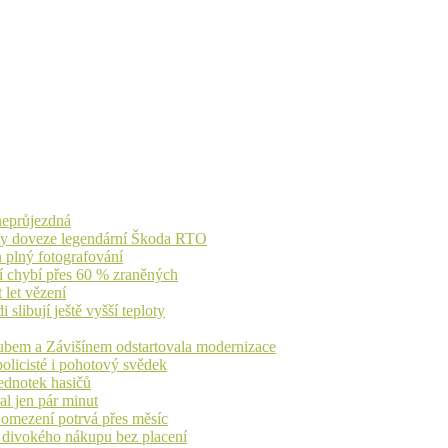
 neprůjezdná
íky doveze legendární Škoda RTO
n plný fotografování
jí chybí přes 60 % zraněných
 let vězení
libují ještě vyšší teploty
dubem a Závišínem odstartovala modernizace
olicisté i pohotový svědek
ednotek hasičů
al jen pár minut
, omezení potrvá přes měsíc
h divokého nákupu bez placení