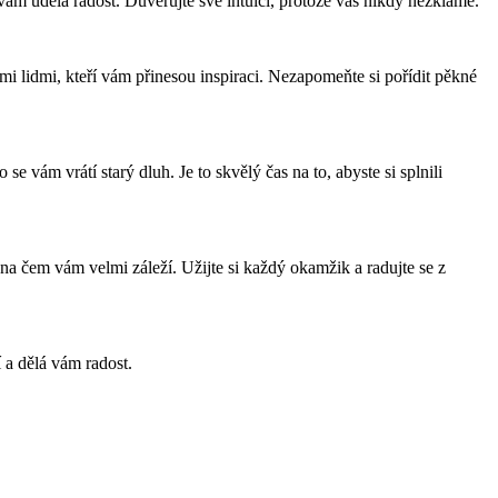
vám udělá radost. Důvěřujte své intuici, protože vás nikdy nezklame.
mi lidmi, kteří vám přinesou inspiraci. Nezapomeňte si pořídit pěkné
e vám vrátí starý dluh. Je to skvělý čas na to, abyste si splnili
, na čem vám velmi záleží. Užijte si každý okamžik a radujte se z
í a dělá vám radost.