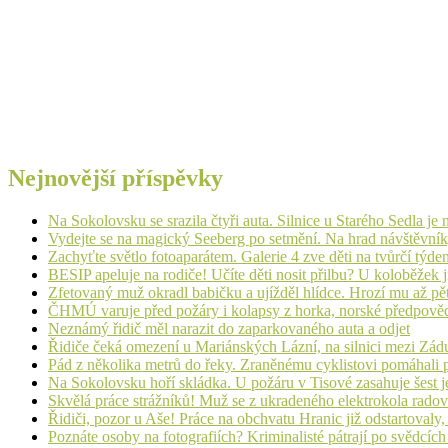
Nejnovější příspěvky
Na Sokolovsku se srazila čtyři auta. Silnice u Starého Sedla je
Vydejte se na magický Seeberg po setmění. Na hrad návštěvn
Zachyťte světlo fotoaparátem. Galerie 4 zve děti na tvůrčí týde
BESIP apeluje na rodiče! Učíte děti nosit přilbu? U koloběžek 
Zfetovaný muž okradl babičku a ujížděl hlídce. Hrozí mu až pět
ČHMÚ varuje před požáry i kolapsy z horka, norské předpovědi s
Neznámý řidič měl narazit do zaparkovaného auta a odjet
Řidiče čeká omezení u Mariánských Lázní, na silnici mezi Zá
Pád z několika metrů do řeky. Zraněnému cyklistovi pomáhali p
Na Sokolovsku hoří skládka. U požáru v Tisové zasahuje šest j
Skvělá práce strážníků! Muž se z ukradeného elektrokola radov
Řidiči, pozor u Aše! Práce na obchvatu Hranic již odstartovaly
Poznáte osoby na fotografiích? Kriminalisté pátrají po svědcíc