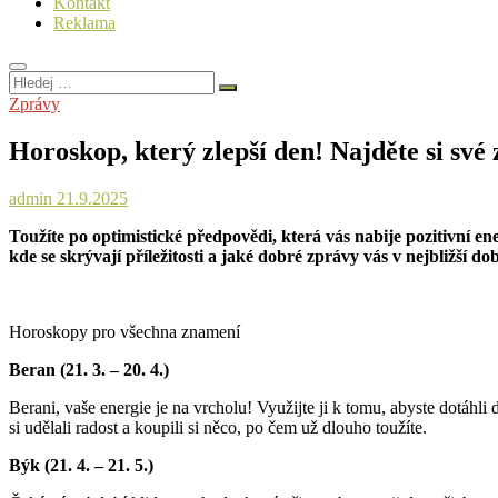
Kontakt
Reklama
Hledej
…
Zprávy
Horoskop, který zlepší den! Najděte si své
admin
21.9.2025
Toužíte po optimistické předpovědi, která vás nabije pozitivní en
kde se skrývají příležitosti a jaké dobré zprávy vás v nejbližší době
Horoskopy pro všechna znamení
Beran (21. 3. – 20. 4.)
Berani, vaše energie je na vrcholu! Využijte ji k tomu, abyste dotáhli 
si udělali radost a koupili si něco, po čem už dlouho toužíte.
Býk (21. 4. – 21. 5.)