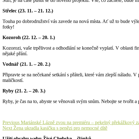
Štíři, je na čase pustit se do nového projektu. Vše, co začnete, bude
Střelec (23. 11. – 21. 12.)
Touha po dobrodružství vás zavede na nová místa. Ať už to bude výlet 
fotky!
Kozoroh (22. 12. – 20. 1.)
Kozorozi, vaše trpělivost a odhodlání se konečně vyplatí. V oblasti fin
nějaké přání.
Vodnář (21. 1. – 20. 2.)
Připravte se na nečekané setkání s přáteli, které vám zlepší náladu. V
maličkostí.
Ryby (21. 2. – 20. 3.)
Ryby, je čas na to, abyste se věnovali svým snům. Nebojte se tvořit a p
Navigace
Previous
Previous
Mariánské Lázně zvou na premiéru – pekelný překážkový zá
Next
post:
Next
Žena ukradla kasičku s penězi pro nemocné dítě
pro
post:
Užití obsahu webu Živé Chebsko – článků