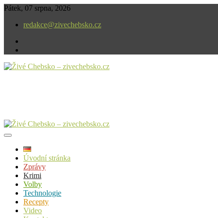
Skip
Pátek, 07 srpna, 2026
to
redakce@zivechebsko.cz
content
facebook
instagram
V našem regionu se stále něco děje.
Živé Chebsko – zivechebsko.cz
Úvodní stránka
Zprávy
Krimi
Volby
Technologie
Recepty
Video