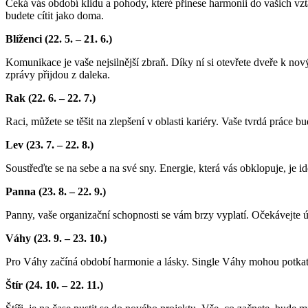
Čeká vás období klidu a pohody, které přinese harmonii do vašich vz
budete cítit jako doma.
Blíženci (22. 5. – 21. 6.)
Komunikace je vaše nejsilnější zbraň. Díky ní si otevřete dveře k no
zprávy přijdou z daleka.
Rak (22. 6. – 22. 7.)
Raci, můžete se těšit na zlepšení v oblasti kariéry. Vaše tvrdá práce 
Lev (23. 7. – 22. 8.)
Soustřeďte se na sebe a na své sny. Energie, která vás obklopuje, je i
Panna (23. 8. – 22. 9.)
Panny, vaše organizační schopnosti se vám brzy vyplatí. Očekávejte úsp
Váhy (23. 9. – 23. 10.)
Pro Váhy začíná období harmonie a lásky. Single Váhy mohou potkat n
Štír (24. 10. – 22. 11.)