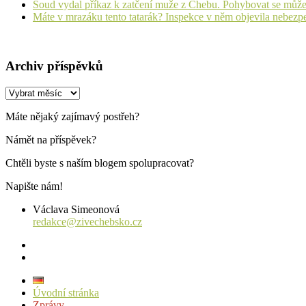
Soud vydal příkaz k zatčení muže z Chebu. Pohybovat se může
Máte v mrazáku tento tatarák? Inspekce v něm objevila nebezp
Archiv příspěvků
Archiv
příspěvků
Máte nějaký zajímavý postřeh?
Námět na příspěvek?
Chtěli byste s naším blogem spolupracovat?
Napište nám!
Václava Simeonová
redakce@zivechebsko.cz
facebook
instagram
Úvodní stránka
Zprávy