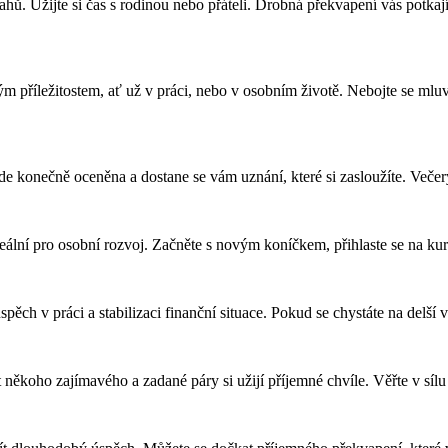
tahů. Užijte si čas s rodinou nebo přáteli. Drobná překvapení vás potk
vým příležitostem, ať už v práci, nebo v osobním životě. Nebojte se ml
bude konečně oceněna a dostane se vám uznání, které si zasloužíte. Veče
deální pro osobní rozvoj. Začněte s novým koníčkem, přihlaste se na kurz
ěch v práci a stabilizaci finanční situace. Pokud se chystáte na delší v
ěkoho zajímavého a zadané páry si užijí příjemné chvíle. Věřte v sílu 