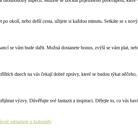
 mít dlouhodobý úspěch. Můžete se dočkat příjemného překvapení, které 
po okolí, nebo delší cesta, užijete si každou minutu. Setkáte se s nový
ancí se vám bude dařit. Možná dostanete bonus, zvýší se vám plat, nebo s
 příštích dnech na vás čekají dobré zprávy, které se budou týkat něčeho
řijímat výzvy. Důvěřujte své fantazii a inspiraci. Dělejte to, co vás bav
vod odstartuje u kolonády