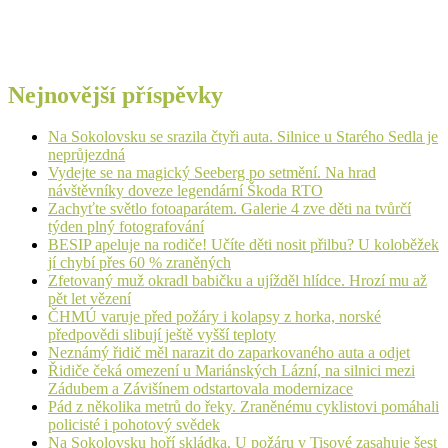
Nejnovější příspěvky
Na Sokolovsku se srazila čtyři auta. Silnice u Starého Sedla je
neprůjezdná
Vydejte se na magický Seeberg po setmění. Na hrad
návštěvníky doveze legendární Škoda RTO
Zachyťte světlo fotoaparátem. Galerie 4 zve děti na tvůrčí
týden plný fotografování
BESIP apeluje na rodiče! Učíte děti nosit přilbu? U koloběžek
jí chybí přes 60 % zraněných
Zfetovaný muž okradl babičku a ujížděl hlídce. Hrozí mu až
pět let vězení
ČHMÚ varuje před požáry i kolapsy z horka, norské
předpovědi slibují ještě vyšší teploty
Neznámý řidič měl narazit do zaparkovaného auta a odjet
Řidiče čeká omezení u Mariánských Lázní, na silnici mezi
Zádubem a Závišínem odstartovala modernizace
Pád z několika metrů do řeky. Zraněnému cyklistovi pomáhali
policisté i pohotový svědek
Na Sokolovsku hoří skládka. U požáru v Tisové zasahuje šest