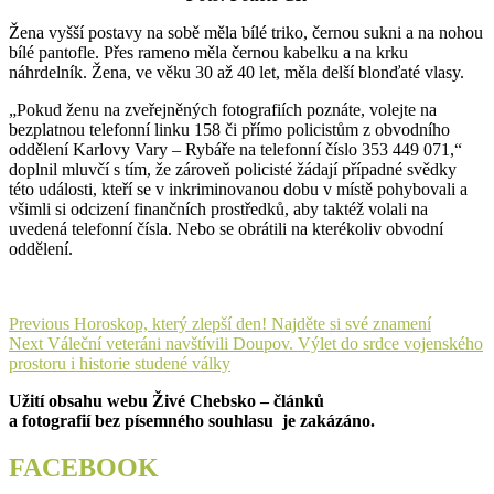
Žena vyšší postavy na sobě měla bílé triko, černou sukni a na nohou
bílé pantofle. Přes rameno měla černou kabelku a na krku
náhrdelník. Žena, ve věku 30 až 40 let, měla delší blonďaté vlasy.
„Pokud ženu na zveřejněných fotografiích poznáte, volejte na
bezplatnou telefonní linku 158 či přímo policistům z obvodního
oddělení Karlovy Vary – Rybáře na telefonní číslo 353 449 071,“
doplnil mluvčí s tím, že zároveň policisté žádají případné svědky
této události, kteří se v inkriminovanou dobu v místě pohybovali a
všimli si odcizení finančních prostředků, aby taktéž volali na
uvedená telefonní čísla. Nebo se obrátili na kterékoliv obvodní
oddělení.
Navigace
Previous
Previous
Horoskop, který zlepší den! Najděte si své znamení
Next
post:
Next
Váleční veteráni navštívili Doupov. Výlet do srdce vojenského
pro
post:
prostoru i historie studené války
příspěvek
Užití obsahu webu Živé Chebsko – článků
a fotografií bez písemného souhlasu je zakázáno.
FACEBOOK