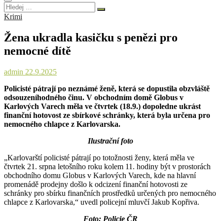
Hledej
…
Krimi
Žena ukradla kasičku s penězi pro
nemocné dítě
admin
22.9.2025
Policisté pátrají po neznámé ženě, která se dopustila obzvláště
odsouzeníhodného činu. V obchodním domě Globus v
Karlových Varech měla ve čtvrtek (18.9.) dopoledne ukrást
finanční hotovost ze sbírkové schránky, která byla určena pro
nemocného chlapce z Karlovarska.
Ilustrační foto
„Karlovarští policisté pátrají po totožnosti ženy, která měla ve
čtvrtek 21. srpna letošního roku kolem 11. hodiny být v prostorách
obchodního domu Globus v Karlových Varech, kde na hlavní
promenádě prodejny došlo k odcizení finanční hotovosti ze
schránky pro sbírku finančních prostředků určených pro nemocného
chlapce z Karlovarska,“ uvedl policejní mluvčí Jakub Kopřiva.
Foto: Policie ČR