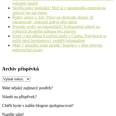
jednotek hasičů
Skvělá práce strážníků! Muž se z ukradeného elektrokola
radoval jen pár minut
Řidiči, pozor u Aše! Práce na obchvatu Hranic již
odstartovaly, omezení potrvá přes měsíc
Poznáte osoby na fotografiích? Kriminalisté pátrají po
svědcích divokého nákupu bez placení
Soud vydal příkaz k zatčení muže z Chebu. Pohybovat se
může mezi bezdomovci, uvádějí kriminalisté
Máte v mrazáku tento tatarák? Inspekce v něm objevila
nebezpečné toxiny
Archiv příspěvků
Archiv
příspěvků
Máte nějaký zajímavý postřeh?
Námět na příspěvek?
Chtěli byste s naším blogem spolupracovat?
Napište nám!